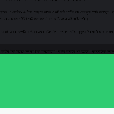
হর।’ কোভিড-১৯ টিকা গ্রহণের কার্ডের একটি ছবি নওশীন তার ফেসবুকে পোস্ট করেছেন। তাত
ো কোনোরকম সাইট ইফেক্ট দেখা দেয়নি বলে জানিয়েছেন এই অভিনেত্রী।
দার এই তারকা দম্পতি অভিনয়ে এখন অনিয়মিত। বর্তমানে মার্কিন যুক্তরাষ্ট্রে স্থায়ীভাবে বস
বিতীয় টিকা হিসেবে মডার্নার টিকা অনুমোদনের পর তার ব্যবহার শুরু হয়েছে। যুক্তরাষ্ট্রের নবনির