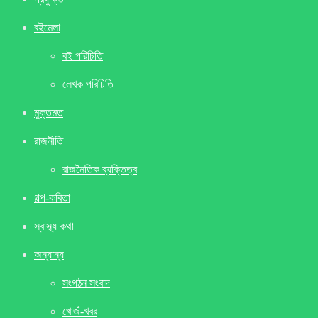
বইমেলা
বই পরিচিতি
লেখক পরিচিতি
মুক্তমত
রাজনীতি
রাজনৈতিক ব্যক্তিত্ব
গল্প-কবিতা
স্বাস্থ্য কথা
অন্যান্য
সংগঠন সংবাদ
খােজঁ-খবর