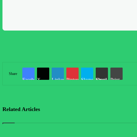
Share
Facebook
X
LinkedIn
Pinterest
Skype
Share via Email
Print
Related Articles