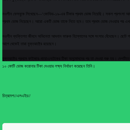
নওশীন ফেসবুকে লিখেছেন—‘কোভিড-১৯-এর টিকার প্রথম ডোজ নিয়েছি। সকল প্রশংসা আল্লা
প্রথম ডোজ নিয়েছেন। আরো একটি ডোজ তাকে নিতে হবে। তবে প্রথম ডোজ নেওয়ার পর এখন
নওশীন ব্যক্তিগত জীবনে অভিনেতা আদনান ফারুক হিল্লোলের সঙ্গে সংসার বেঁধেছেন। ছোট পর্
আগে থেকেই তারা যুক্তরাষ্ট্রে রয়েছেন।
যুক্তরাষ্ট্রে প্রথমে ফাইজার-বায়োএনটেকের টিকা অনুমোদনের পর তা দেওয়া শুরু হয়। দেশটিতে দ্
১০ কোটি ডোজ করোনার টিকা দেওয়ার লক্ষ্য নির্ধারণ করেছেন তিনি।
চিত্রদেশ//এলএইচ//