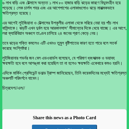
৬ লাখ বাড়ি এবং টেক্সাসে অন্তত ১ লাখ ৮০ হাজার বাড়ি ঝড়ের কারণে বিদ্যুৎহীন হয়ে
পড়েছে। লেক চার্লস শহর এবং এর আশেপাশের এলাকাগুলোও ঝড়ে মারাত্মকভাবে
ক্ষতিগ্রস্ত হয়েছে।
এর আগেই লুইজিয়ানা ও টেক্সাসের উপকূলীয় এলাকা থেকে সরিয়ে নেয়া হয় পাঁচ লাখ
বাসিন্দাকে। ঝড়টি এখন দুর্বল হয়ে আরকানসাস’ সীমান্তের দিকে ধেয়ে যাচ্ছে। এর আগে,
লরা ক্যারিবিয়ান অঞ্চলে তাণ্ডব চালিয়ে ২৪ জনের প্রাণ কেড়ে নেয়।
তবে ঝড়ের শক্তি কমলেও এটি এখনও তুমুল বৃষ্টিপাতের কারণ হতে পারে বলে সতর্ক
করেছে সংশ্লিষ্টরা।
লুইজিয়ানার গভর্নর জন বেল এডওয়ার্ডস বলেছেন, যে পরিমাণ ধ্বংসাত্মক ও ভয়াবহ
ক্ষয়ক্ষতি হবে বলে আশঙ্কা করা হয়েছিল তা না হলেও ক্ষয়ক্ষতি একেবারে কমও হয়নি।
এদিকে মার্কিন প্রেসিডেন্ট ডনাল্ড ট্রাম্প জানিয়েছেন, তিনি কয়েকদিনের মধ্যেই ক্ষতিগ্রস্ত
অঞ্চলটি পরিদর্শনে যাবেন।
চিত্রদেশ//এল//
Share this news as a Photo Card