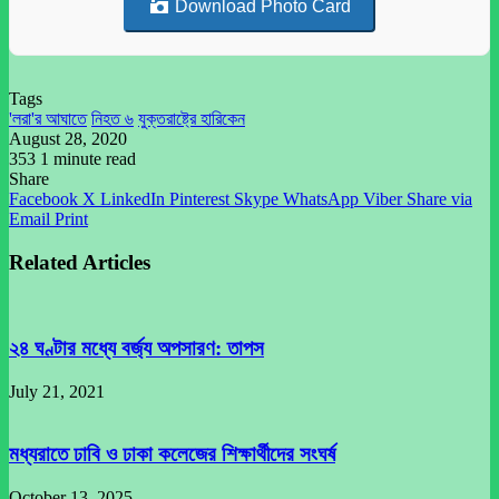
Download Photo Card
Tags
'লরা'র আঘাতে
নিহত ৬
যুক্তরাষ্ট্রে হারিকেন
August 28, 2020
353
1 minute read
Share
Facebook
X
LinkedIn
Pinterest
Skype
WhatsApp
Viber
Share via
Email
Print
Related Articles
২৪ ঘণ্টার মধ্যে বর্জ্য অপসারণ: তাপস
July 21, 2021
মধ্যরাতে ঢাবি ও ঢাকা কলেজের শিক্ষার্থীদের সংঘর্ষ
October 13, 2025