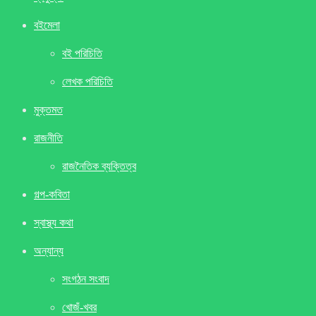
বইমেলা
বই পরিচিতি
লেখক পরিচিতি
মুক্তমত
রাজনীতি
রাজনৈতিক ব্যক্তিত্ব
গল্প-কবিতা
স্বাস্থ্য কথা
অন্যান্য
সংগঠন সংবাদ
খােজঁ-খবর