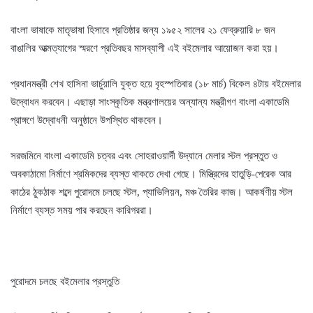
বাংলা ভাষাকে মাতৃভাষা হিসাবে প্রতিষ্ঠার জন্য ১৯৫২ সালের ২১ ফেব্রুয়ারি ৮ জন
বাঙালির আত্মত্যাগের স্মরণে প্রতিবছর মাসব্যাপী এই বইমেলার আয়ােজন করা হয়।
প্রধানমন্ত্রী শেখ হাসিনা ভার্চুয়ালি যুক্ত হয়ে বৃহস্পতিবার (১৮ মার্চ) বিকেল ৪টায় বইমেলার
উদ্বোধন করবেন। এছাড়া সাংস্কৃতিক মন্ত্রণালয়ের অন্যান্য মন্ত্রীগণ বাংলা একাডেমি
প্রাঙ্গণে উদ্বোধনী অনুষ্ঠানে উপস্থিত থাকবেন।
সরজমিনে বাংলা একাডেমি চত্বর এবং সােহরাওয়ার্দী উদ্যানে মেলার স্টল প্রস্তুত ও
অবকাঠামাে নির্মাণে শ্রমিকদের ব্যস্ত থাকতে দেখা গেছে। মিস্ত্রিদের হাতুড়ি-পেরেক আর
কাঠের ঠুকঠাক শব্দে পুরোদমে চলছে স্টল, প্যাভিলিয়ন, মঞ্চ তৈরির কাজ। আকর্ষণীয় স্টল
নির্মাণে ব্যস্ত সময় পার করছেন কারিগররা।
পুরোদমে চলছে বইমেলার প্রস্তুতি