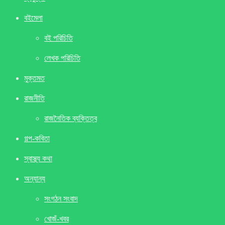
বইমেলা
বই পরিচিতি
লেখক পরিচিতি
মুক্তমত
রাজনীতি
রাজনৈতিক ব্যক্তিত্ব
গল্প-কবিতা
স্বাস্থ্য কথা
অন্যান্য
সংগঠন সংবাদ
খােজঁ-খবর