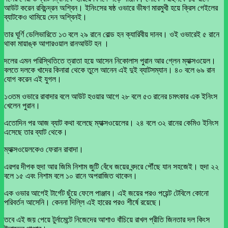
আউট করেন রবিচন্দ্রন অশ্বিন। ইনিংসের ষষ্ঠ ওভারে ভীষণ মারমুখী হয়ে ক্রিস গেইলের
ব্যাটকেও থামিয়ে দেন অশ্বিনই।
তার ঘূর্ণি ডেলিভারিতে ১৩ বলে ২৯ রানে বোল্ড হন ক্যারিবীয় দানব। ওই ওভারেই ৫ রানে
থাকা মায়াঙ্ক আগারওয়াল রানআউট হন ।
দলের এমন পরিস্থিতিতে ত্রাতা হয়ে আসেন নিকোলাস পুরান আর গ্লেন ম্যাক্সওয়েল।
বলতে দলকে খাদের কিনারা থেকে তুলে আনেন এই দুই ব্যাটসম্যান। ৪০ বলে ৬৯ রান
যোগ করেন এই যুগল।
১৩তম ওভারে রাবাদার বলে আউট হওয়ার আগে ২৮ বলে ৫৩ রানের চমৎকার এক ইনিংস
খেলেন পুরান।
এতোদিন পর আজ ব্যাট কথা বলেছে ম্যাক্সওয়েলের। ২৪ বলে ৩২ রানের কেমিও ইনিংস
এসেছে তার ব্যাট থেকে।
ম্যাক্সওয়েলকেও ফেরান রাবাদা।
এরপর দীপক হুদা আর জিমি নিশাম জুটি বেঁধে জয়ের বন্দরে পৌঁছে যান সহজেই। হুদা ২২
বলে ১৫ এবং নিশাম বলে ১০ রানে অপরাজিত থাকেন।
এক ওভার আগেই টার্গেট ছুঁয়ে ফেলে পাঞ্জাব। এই জয়ের পরও পয়েন্ট টেবিলে কোনো
পরিবর্তন আসেনি। কেননা দিল্লি এই হারের পরও শীর্ষে রয়েছে।
তবে এই জয় পেয়ে টুর্নামেন্টে নিজেদের আশাও বাঁচিয়ে রাখল প্রীতি জিনতার দল কিংস