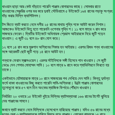
ধাওয়ান ছাড়া আর কেউ দাঁড়াতে পারেনি পাঞ্জাব বোলারদের কাছে। সোমবার রাতে
ধাওয়ানের সেঞ্চুরির ওপর ভর করে দুবাই স্টেডিয়ামে ৫ উইকেটে ১৬৪ রানের লড়াকু সংগ্রহ
দাঁড় করায় দিল্লি ক্যাপিটালস।
টস জিতে ব্যাট করতে নেমে দলীয় ২৫ রানের মাথায় পৃথ্বি শকে আউট করেন নিশাম।
আজকেও উইকেটে থিতু হতে পারেননি ওপেনার পৃথ্বি শ। ১১ বলে মাত্র ৭ রান করে
সাজঘরে ফেরেন। দ্বিতীয় উইকেটে অধিনায়ক শ্রেয়াস আইয়ারকে নিয়ে জুটি গড়েন
ধাওয়ান। এ জুটি ৩১ বলে ৪৮ রান যোগ করে।
১২ বলে ১৪ রান করে মুরুগান অশ্বিনের শিকার হন আইয়ার। এরপর রিষভ পন্থ ধাওয়ানের
সঙ্গে আরেকটি ছোট জুটি গড়ে ১৪ রানে আউট হন।
পন্থকে ফেরান ম্যাক্সওয়েল। এরপর স্টইনিসকে সঙ্গী হিসেবে পান ধাওয়ান। সে জুটি
ভেঙে দেন পেসার মোহাম্মদ সামি। ১০ বলে মাত্র ৯ রানে করে প্যাভিলিয়নে ফিরতে হয়
তাকে।
একইভাবে হেটমায়ারকে মাত্র ১০ রানে সাজঘরের পথ দেখিয়ে দেন সামি। কিন্তু দুর্দান্ত
ফর্মে থাকা ধাওয়ানের কিছু করতে পারেনি সামি-অশ্বিনরা। উল্টো পাঞ্জাব বোলারদের
তুলোধুনো করে ৫৭ বলে তিন অংকের ম্যাজিক ফিগারে পৌঁছান ধাওয়ান।
নির্ধারিত ২০ ওভারে ১৫ উইকেট খুইয়ে দিল্লির ব্যাটসম্যানরা ১৬৬ রানের টার্গেট ঝুলিয়ে
দেয় পাঞ্জাবের সামনে।
জবাবে ব্যাট করতে নেমে দিল্লিকে হেসেখেলে হারিয়েছে পাঞ্জাব। যদিও ৫৬ রানের মধ্যে
দলের সেরা ৩ ব্যাটসম্যানকে হারিয়ে বিপদে পড়ে পাঞ্জাব। লোকেশ রাহুলকে ১৫ রানে