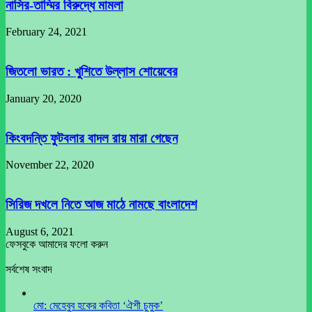
নাসির-তাম্মির বিরুদ্ধে মামলা
February 24, 2021
জিতলো ভারত : খুশিতে উল্লাস শোয়েবের
January 20, 2020
কিংবদন্তি ফুটবলার বাদল রায় মারা গেছেন
November 22, 2020
সিরিজ দখলে নিতে আজ মাঠে নামছে বাংলাদেশ
August 6, 2021
ফেসবুকে আমাদের ফলো করুন
সর্বশেষ সংবাদ
মো: মেহেবুব হকের কবিতা ‘ঐশী চুমুক’