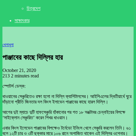
চিত্রদেশ
সাক্ষাৎকার
খেলাধুলা
পাঞ্জাবের কাছে দিল্লির হার
October 21, 2020
213
2 minutes read
স্পোটর্স ডেস্ক:
ধাওয়ানের সেঞ্চুরিতেও রক্ষা হলো না দিল্লি ক্যাপিটালসের। আইপিএলের দ্বিতীয়ার্ধে ঘুরে
দাঁড়ানো প্রীতি জিনতার দল কিংস ইলাভেন পাঞ্জাবের কাছে হারল দিল্লি।
আগের দুই ম্যাচে দুটি হাফসেঞ্চুরি হাঁকানোর পর গত ১৮ অক্টোবর চেন্নাইয়ের বিপক্ষে
‘সাইক্লোন সেঞ্চুরিত’ করেন শিখর ধাওয়ান।
এবার কিংস ইলেভেন পাঞ্জাবের বিপক্ষেও টর্নেডো ইনিংস খেলে সেঞ্চুরি করলেন তিনি। ৬১
বলে ১২টি চার ও ৩টি ছক্কার মারে ১০৬ রানে অপাজিত থাকেন এই দিল্লির ওপেনার।