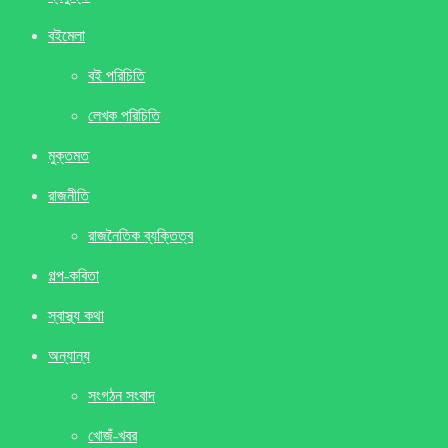
বইমেলা
বই পরিচিতি
লেখক পরিচিতি
মুক্তমত
রাজনীতি
রাজনৈতিক ব্যক্তিত্ব
গল্প-কবিতা
স্বাস্থ্য কথা
অন্যান্য
সংগঠন সংবাদ
খােজঁ-খবর