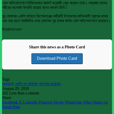
হোম আইসোলেশনে চিকিৎসকের পরামর্শ অনুযায়ী ওষুধ খাচ্ছেন তারা। শুক্রবার তাদের
শরীরের অনেকটা উন্নতি হয়েছে বলেও জানান তিনি।
নূর মোহাম্মদ এমপি বর্তমানে কিশোরগঞ্জের কটিয়াদী উপজেলার মানিকখালী গ্রামের বাসায়
এবং তার ছেলে ব্যারিস্টার ওমর মোহাম্মদ নূর ঢাকার বাসায় হোম আইসোলেশনে রয়েছেন।
চিত্রদেশ//এল//
Share this news as a Photo Card
Download Photo Card
Tags
আক্রান্ত
এমপি নূর মোহাম্মদ
ছেলেসহ করোনায়
August 29, 2020
202
Less than a minute
Share
Facebook
X
LinkedIn
Pinterest
Skype
WhatsApp
Viber
Share via
Email
Print