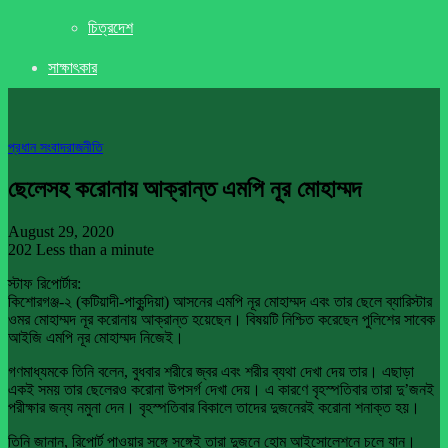
চিত্রদেশ
সাক্ষাৎকার
প্রধান সংবাদ
রাজনীতি
ছেলেসহ করোনায় আক্রান্ত এমপি নূর মোহাম্মদ
August 29, 2020
202
Less than a minute
স্টাফ রিপোর্টার:
কিশোরগঞ্জ-২ (কটিয়াদী-পাকুন্দিয়া) আসনের এমপি নূর মোহাম্মদ এবং তার ছেলে ব্যারিস্টার
ওমর মোহাম্মদ নূর করোনায় আক্রান্ত হয়েছেন। বিষয়টি নিশ্চিত করেছেন পুলিশের সাবেক
আইজি এমপি নূর মোহাম্মদ নিজেই।
গণমাধ্যমকে তিনি বলেন, বুধবার শরীরে জ্বর এবং শরীর ব্যথা দেখা দেয় তার। এছাড়া
একই সময় তার ছেলেরও করোনা উপসর্গ দেখা দেয়। এ কারণে বৃহস্পতিবার তারা দু’জনই
পরীক্ষার জন্য নমুনা দেন। বৃহস্পতিবার বিকালে তাদের দুজনেরই করোনা শনাক্ত হয়।
তিনি জানান, রিপোর্ট পাওয়ার সঙ্গে সঙ্গেই তারা দুজনে হোম আইসোলেশনে চলে যান।