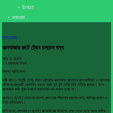
চিত্রদেশ
সাক্ষাৎকার
প্রধান সংবাদ
কক্সবাজার রুটে ট্রেন চলাচল বন্ধ
July 8, 2026
5
1 minute read
নিজস্ব প্রতিবেদক
ভারী বর্ষণ ও পাহাড়ি ঢলের কারণে চট্টগ্রাম-কক্সবাজার রেলপথের জানআলীহাট ও ষোলশহর
স্টেশনের মধ্যবর্তী রেললাইন এখনও প্রায় দুই ফুট পানির নিচে তলিয়ে রয়েছে। ফলে
কক্সবাজার রুটে ট্রেন চলাচল স্বাভাবিক করা সম্ভব হচ্ছে না।
বুধবার (৮ জুলাই) ভোরে বাংলাদেশ রেলওয়ের পরিচালক (জনসংযোগ) আনিসুর রহমান এ
তথ্য জানিয়েছেন।
তিনি বলেন, মঙ্গলবার (৭ জুলাই) কক্সবাজারের উদ্দেশ্যে ঢাকা থেকে ছেড়ে আসা পর্যটক