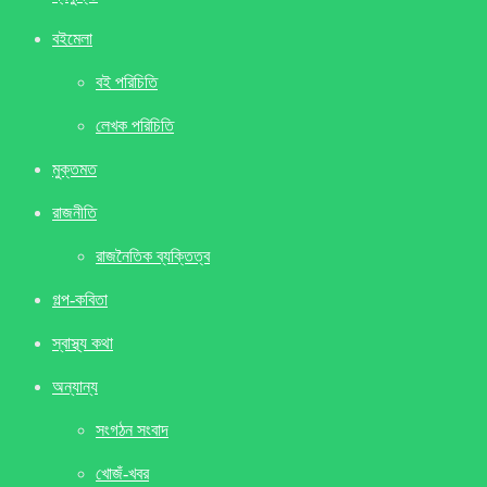
বইমেলা
বই পরিচিতি
লেখক পরিচিতি
মুক্তমত
রাজনীতি
রাজনৈতিক ব্যক্তিত্ব
গল্প-কবিতা
স্বাস্থ্য কথা
অন্যান্য
সংগঠন সংবাদ
খােজঁ-খবর