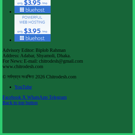
Advisory Editor: Biplob Rahman
Address: Adabar, Shyamoli, Dhaka.
For News: E-mail: chitrodesh@gmail.com
www.chitrodesh.com
© সর্বস্বত্ব সংরক্ষিত 2026 Chitrodesh.com
YouTube
Facebook
X
WhatsApp
Telegram
Back to top button