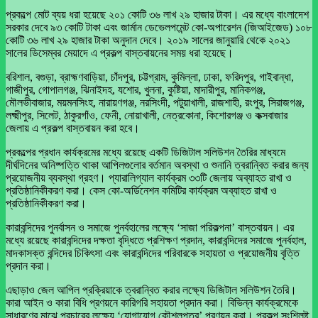
প্রকল্পে মোট ব্যয় ধরা হয়েছে ২০১ কোটি ৩৬ লাখ ২৯ হাজার টাকা। এর মধ্যে বাংলাদেশ
সরকার দেবে ৯৩ কোটি টাকা এবং জার্মান ডেভেলপমেন্ট কো-অপারেশন (জিআইজেড) ১০৮
কোটি ৩৬ লাখ ২৯ হাজার টাকা অনুদান দেবে। ২০১৯ সালের জানুয়ারি থেকে ২০২১
সালের ডিসেম্বর মেয়াদে এ প্রকল্প বাস্তবায়নের সময় ধরা হয়েছে।
বরিশাল, বগুড়া, ব্রাহ্মণবাড়িয়া, চাঁদপুর, চট্টগ্রাম, কুমিল্লা, ঢাকা, ফরিদপুর, গাইবান্ধা,
গাজীপুর, গোপালগঞ্জ, ঝিনাইদহ, যশোর, খুলনা, কুষ্টিয়া, মাদারীপুর, মানিকগঞ্জ,
মৌলভীবাজার, ময়মনসিংহ, নারায়ণগঞ্জ, নরসিংদী, পটুয়াখালী, রাজশাহী, রংপুর, সিরাজগঞ্জ,
লক্ষ্মীপুর, সিলেট, ঠাকুরগাঁও, ফেনী, নোয়াখালী, নেত্রকোনা, কিশোরগঞ্জ ও কক্সবাজার
জেলায় এ প্রকল্প বাস্তবায়ন করা হবে।
প্রকল্পের প্রধান কার্যক্রমের মধ্যে রয়েছে একটি ডিজিটাল সলিউশন তৈরির মাধ্যমে
দীর্ঘদিনের অনিষ্পত্তি থাকা আপিলগুলোর বর্তমান অবস্থা ও শুনানি ত্বরান্বিত করার জন্য
প্রয়োজনীয় ব্যবস্থা গ্রহণ। প্যারালিগ্যাল কার্যক্রম ৩৩টি জেলায় অব্যাহত রাখা ও
প্রতিষ্ঠানিকীকরণ করা। কেস কো-অর্ডিনেশন কমিটির কার্যক্রম অব্যাহত রাখা ও
প্রতিষ্ঠানিকীকরণ করা।
কারাবন্দিদের পুনর্বাসন ও সমাজে পুনর্বহালের লক্ষ্যে ‘সাজা পরিকল্পনা’ বাস্তবায়ন। এর
মধ্যে রয়েছে কারাবন্দিদের দক্ষতা বৃদ্ধিতে প্রশিক্ষণ প্রদান, কারাবন্দিদের সমাজে পুনর্বহাল,
মাদকাসক্ত বন্দিদের চিকিৎসা এবং কারাবন্দিদের পরিবারকে সহায়তা ও প্রয়োজনীয় বৃত্তি
প্রদান করা।
এছাড়াও জেল আপিল প্রক্রিয়াকে ত্বরান্বিত করার লক্ষ্যে ডিজিটাল সলিউশন তৈরি।
কারা আইন ও কারা বিধি প্রণয়নে কারিগরি সহায়তা প্রদান করা। বিভিন্ন কার্যক্রমেকে
সাধারণের মাঝে প্রচারের লক্ষ্যে ‘যোগাযোগ কৌশলপত্র’ প্রণয়ন করা। প্রকল্প সংশ্লিষ্ট