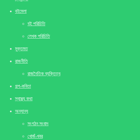
বইমেলা
বই পরিচিতি
লেখক পরিচিতি
মুক্তমত
রাজনীতি
রাজনৈতিক ব্যক্তিত্ব
গল্প-কবিতা
স্বাস্থ্য কথা
অন্যান্য
সংগঠন সংবাদ
খােজঁ-খবর