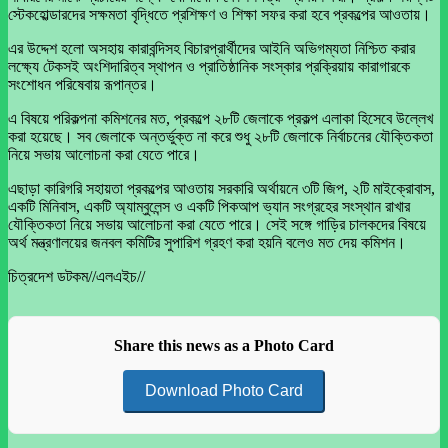
স্টেকহোল্ডারদের সক্ষমতা বৃদ্ধিতে প্রশিক্ষণ ও শিক্ষা সফর করা হবে প্রকল্পের আওতায়।
এর উদ্দেশ হলো অসহায় কারাবন্দিসহ বিচারপ্রার্থীদের আইনি অভিগম্যতা নিশ্চিত করার
লক্ষ্যে টেকসই অংশিদারিত্ব স্থাপন ও প্রাতিষ্ঠানিক সংস্কার প্রক্রিয়ায় কারাগারকে
সংশোধন পরিষেবায় রূপান্তর।
এ বিষয়ে পরিকল্পনা কমিশনের মত, প্রকল্পে ২৮টি জেলাকে প্রকল্প এলাকা হিসেবে উল্লেখ
করা হয়েছে। সব জেলাকে অন্তর্ভুক্ত না করে শুধু ২৮টি জেলাকে নির্বাচনের যৌক্তিকতা
নিয়ে সভায় আলোচনা করা যেতে পারে।
এছাড়া কারিগরি সহায়তা প্রকল্পের আওতায় সরকারি অর্থায়নে ৩টি জিপ, ২টি মাইক্রোবাস,
একটি মিনিবাস, একটি অ্যাম্বুলেন্স ও একটি পিকআপ ভ্যান সংগ্রহের সংস্থান রাখার
যৌক্তিকতা নিয়ে সভায় আলোচনা করা যেতে পারে। সেই সঙ্গে গাড়ির চালকদের বিষয়ে
অর্থ মন্ত্রণালয়ের জনবল কমিটির সুপারিশ গ্রহণ করা হয়নি বলেও মত দেয় কমিশন।
চিত্রদেশ ডটকম//এলএইচ//
Share this news as a Photo Card
Download Photo Card