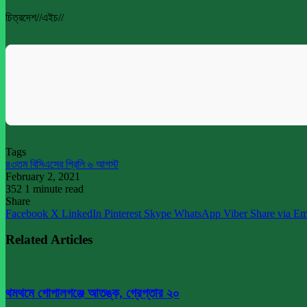
চিত্রদেশ//এইচ//
Tags
৪৩তম বিসিএসের প্রিলি ৬ আগস্ট
February 2, 2021
352
1 minute read
Share
Facebook
X
LinkedIn
Pinterest
Skype
WhatsApp
Viber
Share via Em
Related Articles
থমথমে গোপালগঞ্জে আতঙ্ক, গ্রেপ্তার ২০