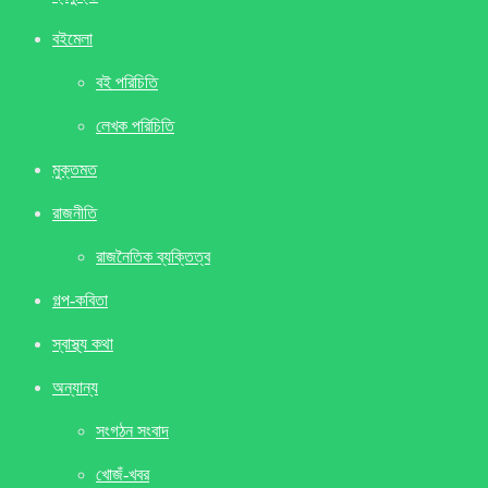
বইমেলা
বই পরিচিতি
লেখক পরিচিতি
মুক্তমত
রাজনীতি
রাজনৈতিক ব্যক্তিত্ব
গল্প-কবিতা
স্বাস্থ্য কথা
অন্যান্য
সংগঠন সংবাদ
খােজঁ-খবর