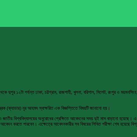
 দুপুর ১২টা পর্যন্ত ঢাকা, চট্টগ্রাম, রাজশাহী, খুলনা, বরিশাল, সিলেট, রংপুর ও ময়মনসিংহ
্ত্রক (ক্যাডার) নূর আহমদ স্বাক্ষরিত এক বিজ্ঞপ্তিতে বিষয়টি জানানো হয়।
 ও জাতীয় বিশ্ববিদ্যালয়ের অনুরোধের প্রেক্ষিতে আবেদনের সময় দুই মাস বাড়ানো হয়েছে। এ সময়
িএসে আবেদন করতে পারবেন। এক্ষেত্রে আবেদনকারীর সব বিষয়ের লিখিত পরীক্ষা শেষ হয়েছে বিশ