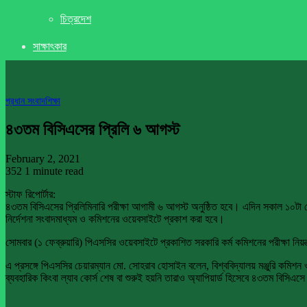
চিত্রদেশ
সাক্ষাৎকার
প্রধান সংবাদ
শিক্ষা
৪৩তম বিসিএসের প্রিলি ৬ আগস্ট
February 2, 2021
352
1 minute read
স্টাফ রিপোর্টার:
৪৩তম বিসিএসের প্রিলিমিনারি পরীক্ষা আগামী ৬ আগস্ট অনুষ্ঠিত হবে। এদিন সকাল ১০টা থেকে
নির্দেশনা সংবাদমাধ্যম ও কমিশনের ওয়েবসাইটে প্রকাশ করা হবে।
সোমবার (১ ফেব্রুয়ারি) পিএসসির ওয়েবসাইটে প্রকাশিত সরকারি কর্ম কমিশনের পরীক্ষা নিয়ন
এ প্রসঙ্গে পিএসসির চেয়ারম্যান মো. সোহরাব হোসাইন বলেন, বিশ্ববিদ্যালয় মঞ্জুরি কমিশন
ব্যবহারিক কিংবা ল্যাব কোর্স শেষ বা শুরুই হয়নি তারাও অ্যাপিয়ার্ড হিসেবে ৪৩তম বিস