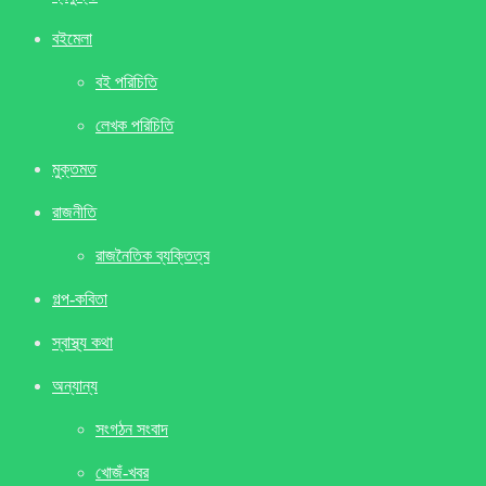
বইমেলা
বই পরিচিতি
লেখক পরিচিতি
মুক্তমত
রাজনীতি
রাজনৈতিক ব্যক্তিত্ব
গল্প-কবিতা
স্বাস্থ্য কথা
অন্যান্য
সংগঠন সংবাদ
খােজঁ-খবর