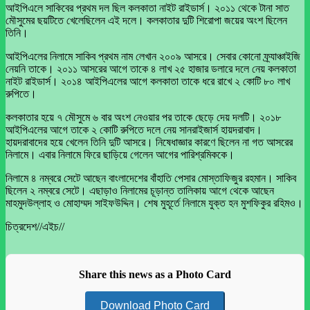
আইপিএলে সাকিবের প্রথম দল ছিল কলকাতা নাইট রাইডার্স। ২০১১ থেকে টানা সাত
মৌসুমের ছয়টিতে খেলেছিলেন এই দলে। কলকাতার দুটি শিরোপা জয়ের অংশ ছিলেন
তিনি।
আইপিএলের নিলামে সাকিব প্রথম নাম লেখান ২০০৯ আসরে। সেবার কোনো ফ্র্যাঞ্চাইজি
নেয়নি তাকে। ২০১১ আসরের আগে তাকে ৪ লাখ ২৫ হাজার ডলারে দলে নেয় কলকাতা
নাইট রাইডার্স। ২০১৪ আইপিএলের আগে কলকাতা তাকে ধরে রাখে ২ কোটি ৮০ লাখ
রুপিতে।
কলকাতার হয়ে ৭ মৌসুমে ৬ বার অংশ নেওয়ার পর তাকে ছেড়ে দেয় দলটি। ২০১৮
আইপিএলের আগে তাকে ২ কোটি রুপিতে দলে নেয় সানরাইজার্স হায়দরাবাদ।
হায়দরাবাদের হয়ে খেলেন তিনি দুটি আসরে। নিষেধাজ্ঞার কারণে ছিলেন না গত আসরের
নিলামে। এবার নিলামে ফিরে ছাড়িয়ে গেলেন আগের পারিশ্রমিককে।
নিলামে ৪ নম্বরে সেটে আছেন বাংলাদেশের বাঁহাতি পেসার মোস্তাফিজুর রহমান। সাকিব
ছিলেন ২ নম্বরে সেটে। এছাড়াও নিলামের চূড়ান্ত তালিকায় আগে থেকে আছেন
মাহমুদউল্লাহ ও মোহাম্মদ সাইফউদ্দিন। শেষ মুহূর্তে নিলামে যুক্ত হন মুশফিকুর রহিমও।
চিত্রদেশ//এইচ//
Share this news as a Photo Card
Download Photo Card