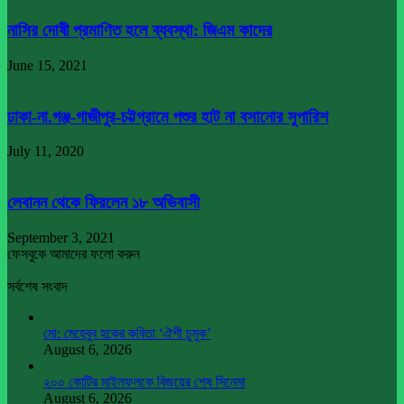
নাসির দোষী প্রমাণিত হলে ব্যবস্থা: জিএম কাদের
June 15, 2021
ঢাকা-না.গঞ্জ-গাজীপুর-চট্টগ্রামে পশুর হাট না বসানোর সুপারিশ
July 11, 2020
লেবানন থেকে ফিরলেন ১৮ অভিবাসী
September 3, 2021
ফেসবুকে আমাদের ফলো করুন
সর্বশেষ সংবাদ
মো: মেহেবুব হকের কবিতা ‘ঐশী চুমুক’
August 6, 2026
২০০ কোটির মাইলফলকে বিজয়ের শেষ সিনেমা
August 6, 2026