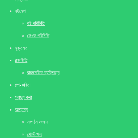
বইমেলা
বই পরিচিতি
লেখক পরিচিতি
মুক্তমত
রাজনীতি
রাজনৈতিক ব্যক্তিত্ব
গল্প-কবিতা
স্বাস্থ্য কথা
অন্যান্য
সংগঠন সংবাদ
খােজঁ-খবর