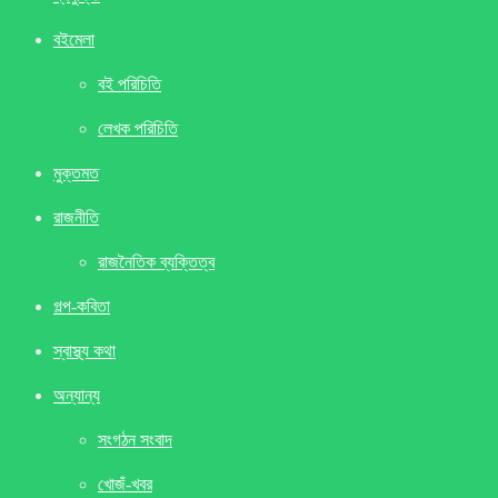
বইমেলা
বই পরিচিতি
লেখক পরিচিতি
মুক্তমত
রাজনীতি
রাজনৈতিক ব্যক্তিত্ব
গল্প-কবিতা
স্বাস্থ্য কথা
অন্যান্য
সংগঠন সংবাদ
খােজঁ-খবর