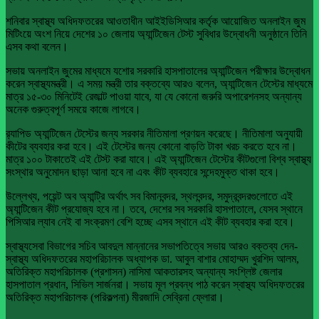
শনিবার স্বাস্থ্য অধিদফতরের আওতাধীন আইইডিসিআর কর্তৃক আয়োজিত অনলাইন জুম
মিটিংয়ে অংশ নিয়ে দেশের ১০ জেলায় অ্যান্টিজেন টেস্ট সুবিধার উদ্বোধনী অনুষ্ঠানে তিনি
এসব কথা বলেন।
সভায় অনলাইন জুমের মাধ্যমে যশোর সরকারি হাসপাতালের অ্যান্টিজেন পরীক্ষার উদ্বোধন
করেন স্বাস্থ্যমন্ত্রী। এ সময় মন্ত্রী তার বক্তব্যে আরও বলেন, অ্যান্টিজেন টেস্টের মাধ্যমে
মাত্র ১৫-৩০ মিনিটেই রেজাল্ট পাওয়া যাবে, যা যে কোনো জরুরি অপারেশনসহ অন্যান্য
অনেক গুরুত্বপূর্ণ সময়ে কাজে লাগবে।
র‌্যাপিড অ্যান্টিজেন টেস্টের জন্য সরকার নীতিমালা প্রণয়ন করেছে। নীতিমালা অনুযায়ী
কীটের ব্যবহার করা হবে। এই টেস্টের জন্য কোনো বাড়তি টাকা খরচ করতে হবে না।
মাত্র ১০০ টাকাতেই এই টেস্ট করা যাবে। এই অ্যান্টিজেন টেস্টের কীটগুলো বিশ্ব স্বাস্থ্য
সংস্থার অনুমোদন ছাড়া আনা হবে না এবং কীট ব্যবহারে সন্দেহমুক্ত থাকা হবে।
উল্লেখ্য, পয়েন্ট অব অ্যান্ট্রি অর্থাৎ সব বিমানবন্দর, স্থলবন্দর, সমুদ্রবন্দরগুলোতে এই
অ্যান্টিজেন কীট প্রযোজ্য হবে না। তবে, দেশের সব সরকারি হাসপাতালে, যেসব স্থানে
পিসিআর ল্যাব নেই বা সংক্রমণ বেশি হচ্ছে এসব স্থানে এই কীট ব্যবহার করা হবে।
স্বাস্থ্যসেবা বিভাগের সচিব আবদুল মান্নানের সভাপতিত্বে সভায় আরও বক্তব্য দেন-
স্বাস্থ্য অধিদফতরের মহাপরিচালক অধ্যাপক ডা. আবুল বাশার মোহাম্মদ খুরশিদ আলম,
অতিরিক্ত মহাপরিচালক (প্রশাসন) নাসিমা আকতারসহ অন্যান্য সংশ্লিষ্ট জেলার
হাসপাতাল প্রধান, সিভিল সার্জনরা। সভায় মূল প্রবন্ধ পাঠ করেন স্বাস্থ্য অধিদফতরের
অতিরিক্ত মহাপরিচালক (পরিকল্পনা) মীরজাদি সেব্রিনা ফ্লোরা।