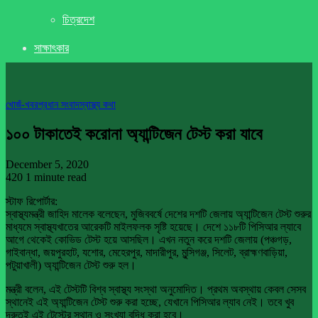
চিত্রদেশ
সাক্ষাৎকার
খােজঁ-খবর
প্রধান সংবাদ
স্বাস্থ্য কথা
১০০ টাকাতেই করোনা অ্যান্টিজেন টেস্ট করা যাবে
December 5, 2020
420
1 minute read
স্টাফ রিপোর্টার:
স্বাস্থ্যমন্ত্রী জাহিদ মালেক বলেছেন, মুজিববর্ষে দেশের দশটি জেলায় অ্যান্টিজেন টেস্ট শুরুর
মাধ্যমে স্বাস্থ্যখাতের আরেকটি মাইলফলক সৃষ্টি হয়েছে। দেশে ১১৮টি পিসিআর ল্যাবে
আগে থেকেই কোভিড টেস্ট হয়ে আসছিল। এখন নতুন করে দশটি জেলায় (পঞ্চগড়,
গাইবান্ধা, জয়পুরহাট, যশোর, মেহেরপুর, মাদারীপুর, মুন্সিগঞ্জ, সিলেট, ব্রাহ্মণবাড়িয়া,
পটুয়াখালী) অ্যান্টিজেন টেস্ট শুরু হল।
মন্ত্রী বলেন, এই টেস্টটি বিশ্ব স্বাস্থ্য সংস্থা অনুমোদিত। প্রথম অবস্থায় কেবল সেসব
স্থানেই এই অ্যান্টিজেন টেস্ট শুরু করা হচ্ছে, যেখানে পিসিআর ল্যাব নেই। তবে খুব
দ্রুতই এই টেস্টের স্থান ও সংখ্যা বৃদ্ধি করা হবে।