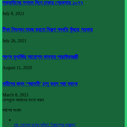
লকডাউনের সপ্তম দিনে ঢাকায় গ্রেফতার ১০৭৭
July 8, 2021
টিকা নিবন্ধন সহজ করতে বিকল্প পদ্ধতি খুঁজছে সরকার
July 26, 2021
প্রণব মুখার্জির আরোগ্য কামনায় পররাষ্ট্রমন্ত্রী
August 11, 2020
নারীদের জন্য ‘পদ্মাবতী’ চালু করল পদ্মা ব্যাংক
March 8, 2021
ফেসবুকে আমাদের ফলো করুন
সর্বশেষ সংবাদ
মো: মেহেবুব হকের কবিতা ‘বৈরাগ্যের মাহাত্ম্য’