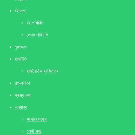
বইমেলা
বই পরিচিতি
লেখক পরিচিতি
মুক্তমত
রাজনীতি
রাজনৈতিক ব্যক্তিত্ব
গল্প-কবিতা
স্বাস্থ্য কথা
অন্যান্য
সংগঠন সংবাদ
খােজঁ-খবর