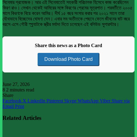
সিনেমার প্রযোজক। আর এই সিনেমাতেই সহকারী পরিচালক হিসেবে কাজ করেছিলেন
কিরণ রাও। সেখান থেকেই আমিরের সঙ্গে কিরণের প্রেমের সূত্রপাত। পরবর্তীতে ২০০৫
সালে কিরণকে বিয়ে করেন আমির। দীর্ঘ ১৫ বছর সংসার করার পর ২০২১ সালে তারা
যৌথভাবে বিচ্ছেদের ঘোষণা দেন। এবার সব অতীতকে পেছনে ফেলে জীবনের ষাট বছর
বয়সে এসে গৌরী স্প্র্যাটকে স্ত্রীর মর্যাদা দিতে চলেছেন এই বলিউড সুপারস্টার।
Share this news as a Photo Card
Download Photo Card
June 27, 2026
8
2 minutes read
Share
Facebook
X
LinkedIn
Pinterest
Skype
WhatsApp
Viber
Share via
Email
Print
Related Articles