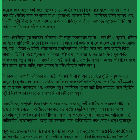
কয়েক বছর আগে ঘটা করে নিজের মেয়ে আইরা খানের বিয়ে দিয়েছিলেন আমির। তার
পরপরই গৌরীর সঙ্গে সম্পর্কের কথা প্রকাশ্যে আনেন তিনি। আমিরের ঘনিষ্ঠ সূত্রে খবর,
দ্বিতীয় স্ত্রী কিরণের সঙ্গে বিচ্ছেদের পর একাকিত্ব ও তীব্র অবসাদে ভুগতেন তিনি, যা
অভিনেতা নিজেও স্বীকার করেছেন।
সেই একাকিত্ব দূর করতেই জীবনের এই নতুন অধ্যায়ের সূচনা। আগামী ৫ জুলাই, রবিবার
আমিরের বাড়িতেই বসবে বিয়ের আসর। কোনো জাঁকজমক বা লোক দেখানো বড় আয়োজন
নয়; বরং পরিবার ও ঘনিষ্ঠ পরিজনদের উপস্থিতিতে গৌরীর সঙ্গে সই করে আইনি বিয়ে
সারবেন তিনি। বিয়ে প্রসঙ্গে আমিরের স্পষ্ট কথা, ‘আমরা দু’জনের কেউই খুব একটা
জাঁকজমক পছন্দ করি না। যতটা সাদামাঠা রাখা যায়, ততটাই রাখব। আমরা পরিবারের সঙ্গে
ভীষণরকম জুড়ে থাকি, তাই তাদের উপস্থিতিতেই সবটা হবে।’
দিনকয়েক আগেই আমিরের কালজয়ী সিনেমা ‘লগান’-এর ২৫ বছর পূর্তি অনুষ্ঠানে এক
অভূতপূর্ব দৃশ্য দেখা যায়। সেখানে আমিরের সঙ্গে উপস্থিত ছিলেন তার তিন স্ত্রী—যার
মধ্যে দু’জন প্রাক্তন এবং একজন হবু। আমিরের প্রথম স্ত্রী রিনা দত্তের সঙ্গে দ্বিতীয়
স্ত্রী কিরণ ও তার সন্তানের সম্পর্ক বরাবরই বেশ মধুর।
অন্যদিকে, সম্প্রতি কিরণ রাও ও তার সন্তানকে হবু স্ত্রী গৌরীর সঙ্গে একই গাড়িতে
উঠতে দেখা গেছে। আমিরের প্রাক্তন ও বর্তমান স্ত্রীদের মধ্যে এমন চমৎকার ও
সৌহার্দ্যপূর্ণ সম্পর্ক দেখে নেটপাড়ার একাংশ রীতিমতো মুগ্ধ। অনেকেই আমিরের এই
পারিবারিক বোঝাপড়াকে ‘অনুপ্রেরণাদায়ক’ বলে অভিনেতার প্রশংসায় পঞ্চমুখ হয়েছেন।
প্রসঙ্গত, ১৯৮৬ সালে নিজের বাল্যকালের প্রেম রিনা দত্তকে পালিয়ে বিয়ে করেছিলেন
আমির খান। ২০০০ সালে এই দম্পতির বিচ্ছেদ ঘটে। রিনা ছিলেন আমিরের ‘লগান’