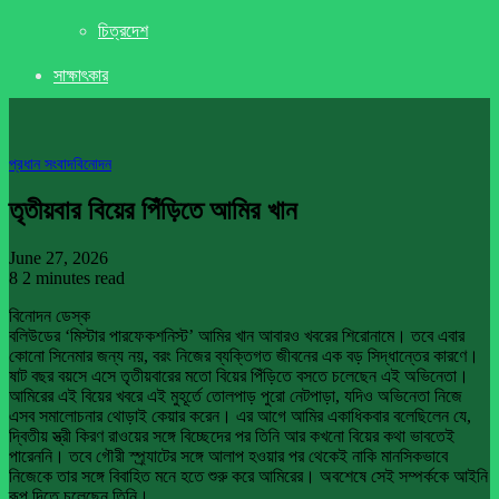
চিত্রদেশ
সাক্ষাৎকার
প্রধান সংবাদ
বিনোদন
তৃতীয়বার বিয়ের পিঁড়িতে আমির খান
June 27, 2026
8
2 minutes read
বিনোদন ডেস্ক
বলিউডের ‘মিস্টার পারফেকশনিস্ট’ আমির খান আবারও খবরের শিরোনামে। তবে এবার
কোনো সিনেমার জন্য নয়, বরং নিজের ব্যক্তিগত জীবনের এক বড় সিদ্ধান্তের কারণে।
ষাট বছর বয়সে এসে তৃতীয়বারের মতো বিয়ের পিঁড়িতে বসতে চলেছেন এই অভিনেতা।
আমিরের এই বিয়ের খবরে এই মুহূর্তে তোলপাড় পুরো নেটপাড়া, যদিও অভিনেতা নিজে
এসব সমালোচনার থোড়াই কেয়ার করেন। এর আগে আমির একাধিকবার বলেছিলেন যে,
দ্বিতীয় স্ত্রী কিরণ রাওয়ের সঙ্গে বিচ্ছেদের পর তিনি আর কখনো বিয়ের কথা ভাবতেই
পারেননি। তবে গৌরী স্প্র্যাটের সঙ্গে আলাপ হওয়ার পর থেকেই নাকি মানসিকভাবে
নিজেকে তার সঙ্গে বিবাহিত মনে হতে শুরু করে আমিরের। অবশেষে সেই সম্পর্ককে আইনি
রূপ দিতে চলেছেন তিনি।