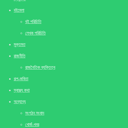
বইমেলা
বই পরিচিতি
লেখক পরিচিতি
মুক্তমত
রাজনীতি
রাজনৈতিক ব্যক্তিত্ব
গল্প-কবিতা
স্বাস্থ্য কথা
অন্যান্য
সংগঠন সংবাদ
খােজঁ-খবর