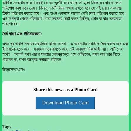
আর্থিক সংকটের কারণে সবাই যে বড় ভুলটি করে থাকে তা হলো নিজেদের ধার বা লোন
পরিশোধ বন্ধ করে দেয়। কিন্তু একটি বিষয় মাথায় রাখতে হবে যে এই লোন একসময়
ঠিকই পরিশোধ করতে হবে। এবং তখন একসঙ্গে অনেক বেশি টাকা পরিশোধ করতে হবে।
এই অবস্থা থেকে পরিত্রাণ পেতে সবসময় চেষ্টা করুন কিস্তি, লোন বা ধার সময়মতো
পরিশোধের।
ধৈর্য ধারণ এবং ইতিবাচকতা:
এখন খুব খারাপ সময়ের মধ্যদিয়ে যাচ্ছি আমরা। এ অবস্থায় সবাইকে ধৈর্য ধরতে হবে এবং
ইতিবাচক হতে হবে। সবসময় মনে রাখতে হবে, এই অবস্থা চিরস্থায়ী নয়। এটি শেষ
হবেই। আপনি যখন খারাপ সময়ের শেষপ্রান্তে এসে পৌঁছবেন, যখন আর ভার নিতে
পারবেন না, তখন অন্যের সহায়তা চাইবেন।
চিত্রদেশ//এল//
Share this news as a Photo Card
Download Photo Card
Tags