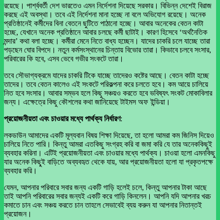
রয়েছে। পার্শ্ববর্তী দেশ ভারতেও এমন নির্দেশনা দিয়েছে সরকার। বিভিন্ন দেশেই বিরাজ
করছে এই অবস্থা। তবে এই নির্দেশনা মানা হচ্ছে না বলে অভিযোগ রয়েছে। অনেক
প্রতিষ্ঠানেই কর্মীদের বিনা বেতনে ছুটিতে পাঠানো হচ্ছে। আবার অনেকের বেতন কাটা
হচ্ছে, যেখানে অনেক প্রতিষ্ঠানে আবার চলছে কর্মী ছাটাই। কারণ হিসেবে ‘অর্থনৈতিক
মন্দার’ কথা বলা হচ্ছে। কর্মীরা মেনে নিতে বাধ্য হচ্ছেন। যাদের চাকরি চলে যাচ্ছে তারা
পড়ছেন ঘোর বিপদে। নতুন কর্মসংস্থানের চিন্তায় বিভোর তারা। কিভাবে চলবে সংসার,
পরিবারের কি হবে, এসব ভেবে গভীর সংকটে তারা।
তবে সৌভাগ্যক্রমে যাদের চাকরি টিকে যাচ্ছে তাদেরও কষ্টের আছে। বেতন কাটা হচ্ছে
তাদের। তবে বেতন কালেও এই সংকটে পরিকল্পনা করে চলতে হবে। কম আয়ে চালিয়ে
নিত হবে সংসার। আবার সম্ভব হলে কিছু সঞ্চয়ও করতে হবে ভবিষ্যৎ সংকট মোকাবিলার
জন্য। এক্ষেত্রে কিছু কৌশলের কথা জানিয়েছে টাইমস অফ ইন্ডিয়া।
প্রয়োজনীয়তা এবং চাওয়ার মধ্যে পার্থক্য নির্ধারণ
:
লকডাউন আমাদের একটি মূল্যবান বিষয় শিক্ষা দিয়েছে, তা হলো আমরা কম জিনিস দিয়েও
চালিয়ে নিতে পারি। কিন্তু আমরা এতকিছু সংগ্রহ করি বা জমা করি যে তার অনেককিছুই
ব্যবহার করিনা। এটিই প্রয়োজনীয়তা এবং চাওয়ার মধ্যে পার্থক্য। চাওয়া হলো এমনকিছু
যার অনেক কিছু্ই বাড়িতে অব্যবহৃত থেকে যায়, আর প্রয়োজনীয়তা হলো যা প্রকৃতপক্ষে
ব্যবহার করি।
যেমন, আপনার পরিবারে সবার জন্য একটি গাড়ি হলেই চলে, কিন্তু আপনার টাকা আছে
তাই আপনি পরিবারের সবার জন্যই একটি করে গাড়ি কিনলেন। আপনি যদি আপনার খরচ
কমাতে চান এবং সঞ্চয় করতে চান তাহলে সেভাবেই ব্যয় করুন যা আপনার নিতান্তই
প্রয়োজন।