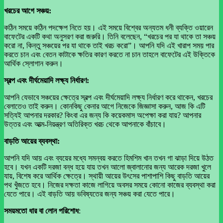
খরচের আগে সঞ্চয়:
কঠিন সময়ে কঠিন পদক্ষেপ নিতে হয়। এই সময়ে বিশ্বের অন্যতম ধনী ব্যক্তি ওয়ারেন
বাফেটের একটি কথা অনুসরণ করা জরুরি। তিনি বলেছেন, “খরচের পর যা থাকে তা সঞ্চয়
করো না, কিন্তু সঞ্চয়ের পর যা থাকে তাই খরচ করো”। আপনি যদি এই খারাপ সময় পার
করতে চান এবং বেতন কাটাকে ক্ষতির কারণ করতে না চান তাহলে বাফেটের এই উক্তিকে
আর্থিক স্লোগান করুন।
স্বল্প এবং দীর্ঘমেয়াদি লক্ষ্য নির্ধারণ:
আপনি যেভাবে সঞ্চয়ের ক্ষেত্রে স্বল্প এবং দীর্ঘমেয়াদি লক্ষ্য নির্ধারণ করে থাকেন, খরচের
বেলাতেও তাই করুন। কোনকিছু কেনার আগে নিজেকে জিজ্ঞাসা করুন, আজ কি এটি
সত্যিই আপনার দরকার? কিংবা এর জন্য কি কয়েকমাস অপেক্ষা করা যায়? আপনার
উত্তর এবং আত্ম-নিয়ন্ত্রণ অতিরিক্ত খরচ থেকে আপনাকে বাঁচাবে।
বাড়তি আয়ের ব্যবস্থা:
আপনি যদি আয় এবং ব্যয়ের মধ্যে সমন্বয় করতে হিমশিম খান তখন গা ঝাড়া দিয়ে উঠত
হবে। যখন একটি দরজা বন্ধ হয়ে যায় তখন আলো জ্বালানোর জন্য আরেক দরজা খুলে
যায়, বিশেষ করে আর্থিক ক্ষেত্রে। স্থায়ী আয়ের উৎসের পাশাপাশি কিছু বাড়তি আয়ের
পথ খুঁজতে হবে। নিজের দক্ষতা কাজে লাগিয়ে অবসর সময়ে কোনো কাজের ব্যবস্থা করা
যেতে পারে। এই বাড়তি আয় ভবিষ্যতের জন্য সঞ্চয় করা যেতে পারে।
সময়মতো ধার বা লোন পরিশোধ
: