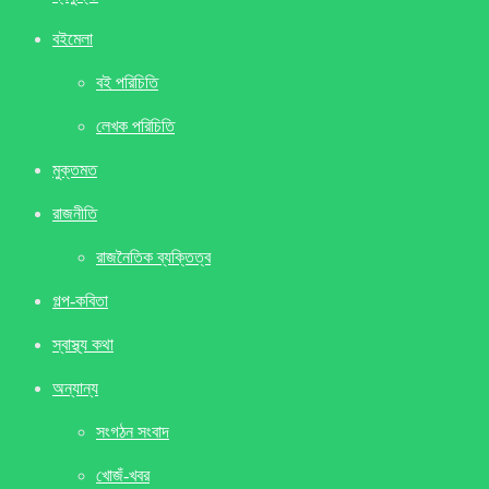
বইমেলা
বই পরিচিতি
লেখক পরিচিতি
মুক্তমত
রাজনীতি
রাজনৈতিক ব্যক্তিত্ব
গল্প-কবিতা
স্বাস্থ্য কথা
অন্যান্য
সংগঠন সংবাদ
খােজঁ-খবর