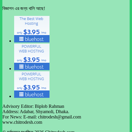
বিজ্ঞাপন এর জন্য খালি আছে!
Advisory Editor: Biplob Rahman
Address: Adabar, Shyamoli, Dhaka.
For News: E-mail: chitrodesh@gmail.com
www.chitrodesh.com