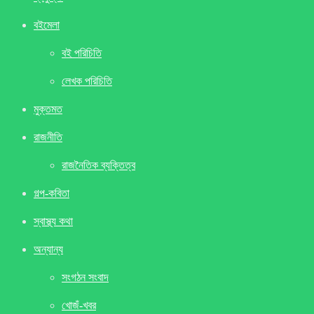
বইমেলা
বই পরিচিতি
লেখক পরিচিতি
মুক্তমত
রাজনীতি
রাজনৈতিক ব্যক্তিত্ব
গল্প-কবিতা
স্বাস্থ্য কথা
অন্যান্য
সংগঠন সংবাদ
খােজঁ-খবর