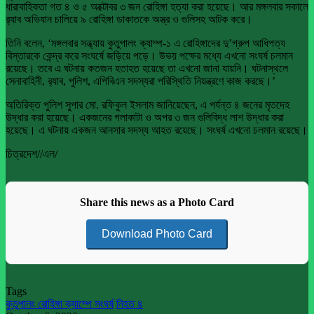
ধারাবাহিকতা গত ৪ ও ৫ অক্টোবর ৩ জন রোহিঙ্গা হত্যা করা হয়েছে। আর মঙ্গলবার সকালে
র‌্যাব অভিযান চালিয়ে ৯ রোহিঙ্গা ডাকাতকে অস্ত্র ও গুলিসহ আটক করে।
তিনি বলেন, ‘মঙ্গলবার সন্ধ্যায় কুতুপালং ক্যাম্প-১ এ রোহিঙ্গাদের দু’গ্রুপ আধিপত্য
বিস্তারকে কেন্দ্র করে সংঘর্ষে জড়িয়ে পড়ে। উভয় পক্ষের মধ্যে এখনো সংঘর্ষ চলমান
রয়েছে। তবে এ ঘটনায় কতজন হতাহত হয়েছে তা এখনো জানা যায়নি। ঘটনাস্থলে
সেনাবাহিনী, র‌্যাব, পুলিশ, এপিবিএন সদস্যরা পরিস্থিতি নিয়ন্ত্রণে কাজ করছে।’
অতিরিক্ত পুলিশ সুপার মো. রফিকুল ইসলাম জানিয়েছেন, এ পর্যন্ত ৪ জনের মৃতদেহ
উদ্ধার করা হয়েছে। একজনের গলাকাটা ও অপর ৩ জন গুলিবিদ্ধ লাশ উদ্ধার করা
হয়েছে। এ ঘটনায় একজন আনসার সদস্য আহত রয়েছে। সংঘর্ষ এখনো চলমান রয়েছে।
চিত্রদেশ//এল/
Share this news as a Photo Card
Download Photo Card
Tags
কুতুপালং রোহিঙ্গা ক্যাম্পে সংঘর্ষ
নিহত ৪