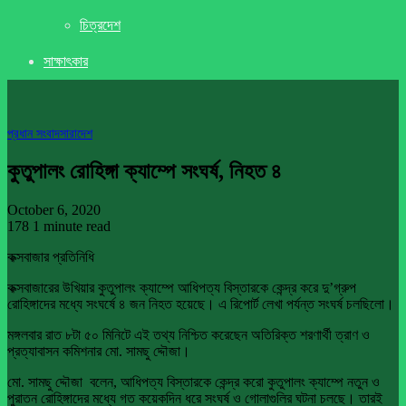
চিত্রদেশ
সাক্ষাৎকার
প্রধান সংবাদ
সারাদেশ
কুতুপালং রোহিঙ্গা ক্যাম্পে সংঘর্ষ, নিহত ৪
October 6, 2020
178
1 minute read
কক্সবাজার প্রতিনিধি
কক্সবাজারের উখিয়ার কুতুপালং ক্যাম্পে আধিপত্য বিস্তারকে কেন্দ্র করে দু’গ্রুপ
রোহিঙ্গাদের মধ্যে সংঘর্ষে ৪ জন নিহত হয়েছে। এ রিপোর্ট লেখা পর্যন্ত সংঘর্ষ চলছিলো।
মঙ্গলবার রাত ৮টা ৫০ মিনিটে এই তথ্য নিশ্চিত করেছেন অতিরিক্ত শরণার্থী ত্রাণ ও
প্রত্যাবাসন কমিশনার মো. সামছু দ্দৌজা।
মো. সামছু দ্দৌজা বলেন, আধিপত্য বিস্তারকে কেন্দ্র করো কুতুপালং ক্যাম্পে নতুন ও
পুরাতন রোহিঙ্গাদের মধ্যে গত কয়েকদিন ধরে সংঘর্ষ ও গোলাগুলির ঘটনা চলছে। তারই