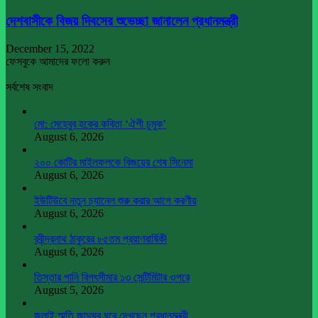
দেশবাসীকে বিজয় দিবসের শুভেচ্ছা জানালেন প্রধানমন্ত্রী
December 15, 2022
ফেসবুকে আমাদের ফলো করুন
সর্বশেষ সংবাদ
মো: মেহেবুব হকের কবিতা ‘ঐশী চুমুক’
August 6, 2026
২০০ কোটির মাইলফলকে বিজয়ের শেষ সিনেমা
August 6, 2026
ইউটিউবে নতুন চ্যানেল শুরু করার আগে করণীয়
August 6, 2026
রবীন্দ্রনাথ ঠাকুরের ৮৫তম প্রয়াণবার্ষিকী
August 6, 2026
তিস্তার পানি বিপৎসীমার ১৩ সেন্টিমিটার ওপরে
August 5, 2026
জুলাই স্মৃতি জাদুঘর ঘুরে দেখছেন প্রধানমন্ত্রী