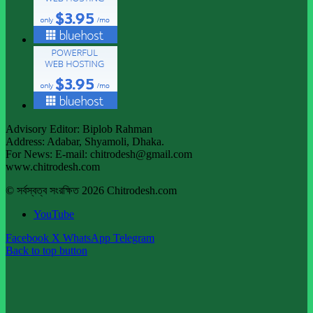
Advisory Editor: Biplob Rahman
Address: Adabar, Shyamoli, Dhaka.
For News: E-mail: chitrodesh@gmail.com
www.chitrodesh.com
© সর্বস্বত্ব সংরক্ষিত 2026 Chitrodesh.com
YouTube
Facebook
X
WhatsApp
Telegram
Back to top button