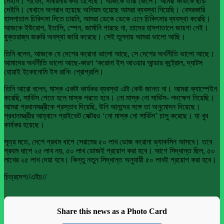
দেইনি। শাহেদ, সাবরিনার কথা এসেছে। আজকে তারা জেলে। আমরা কাউকে ছাড়
দেইনি। যেখানে অপরাধ হয়েছে অনিয়ম হয়েছে আমরা ব্যবস্থা নিয়েছি। বেসরকারি
হাসপাতাল চিকিৎসা দিতে চায়নি, আমরা ডেকে ডেকে এনে চিকিৎসার ব্যবস্থা করেছি।
আজকে ইউরোপ, ইতালি, স্পেন, জার্মানি পারছে না, তাদের হাসপাতালে জায়গা নেই।
যুক্তরাজ্য জরুরি অবস্থা জারি করেছে। সেই তুলনায় আমরা ভালো আছি।
তিনি বলেন, আজকে যে দেশের করোনা ভালো আছে, সে দেশের অর্থনীতি ভালো আছে।
আমাদের অর্থনীতি ভালো আছে-কারণ ‘করোনা ইস আওয়ার আন্ডার কন্ট্রোল, দ্যাটস
হোয়াই ইকোনোমি ইস রানিং প্রোপ্রালি।
তিনি আরো বলেন, মাস্ক একটা কার্যকর ব্যবস্থা এটা কেউ জানত না। আমরা ক্যাম্পেইন
করেছি, সার্ভিস পেতে হলে মাস্ক পরতে হবে। নো মাস্ক নো সার্ভিস- পদক্ষেপ নিয়েছি।
আমরা প্রধানমন্ত্রীকে প্রস্তাব দিয়েছি, উনি আনন্দের সঙ্গে তা অনুমোদন দিয়েছে।
প্রধানমন্ত্রীর আহ্বানে প্রাইভেট সেক্টরও ‘নো মাস্ক নো সার্ভিস’ চালু করেছে। যা খুব
কার্যকর হয়েছে।
সূত্র মতে, দেশে প্রথম ধাপে সেরামের ৫০ লাখ ডোজ করোনা ভ্যাকসিন আসবে। তবে
প্রথম ধাপে ২৫ লাখ নয়, ৫০ লাখ ডোজই প্রয়োগ করা হবে। আগে সিদ্ধান্ত ছিল, ৫০
লাখের ২৫ লাখ দেয়া হবে। কিন্তু নতুন সিদ্ধান্ত অনুযায়ী ৫০ লাখই প্রয়োগ করা হবে।
চিত্রদেশ//এইচ//
Share this news as a Photo Card