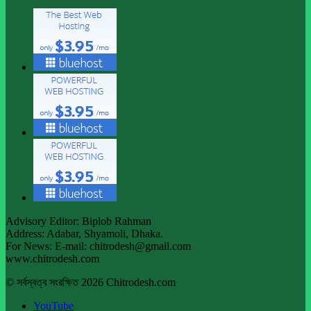
Advisory Editor: Biplob Rahman
Address: Adabar, Shyamoli, Dhaka.
For News: E-mail: chitrodesh@gmail.com
www.chitrodesh.com
© সর্বস্বত্ব সংরক্ষিত 2026 Chitrodesh.com
YouTube