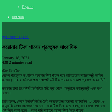
চিত্রদেশ
সাক্ষাৎকার
প্রধান সংবাদ
স্বাস্থ্য কথা
করোনার টিকা পাবেন প্রত্যেক সাংবাদিক
January 18, 2021
438
2 minutes read
স্টাফ রিপোর্টার:
দেশের প্রত্যেক সাংবাদিক করোনার টিকা পাবেন বলে জানিয়েছেন স্বাস্থ্যমন্ত্রী জাহিদ
মালেক। ঢাকায় কর্মরতরা প্রথম ধাপেই এই টিকা পাবেন বলে আশা প্রকাশ করেন তিনি।
মঙ্গলবার ঢাকা রিপোর্টার্স ইউনিটিতে ‘মিট দ্যা প্রেস’ অনুষ্ঠানে স্বাস্থ্যমন্ত্রী এসব কথা
বলেন।
তিনি বলেন, সেরাম ইনস্টিটিউটের তৈরি অক্সফোর্ডের করোনার ভ্যাকসিন ২৫ থেকে ২৬
জানুয়ারির মধ্যে বাংলাদেশে আসবে। যারা টিকা নিয়ে কাজ করছে, সবার সঙ্গে কথা বলে
এটা নিয়ে আসা হচ্ছে। আশা করি সবাইকে আমরা টিকা দিতে পারবো।