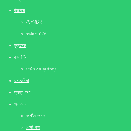
বইমেলা
বই পরিচিতি
লেখক পরিচিতি
মুক্তমত
রাজনীতি
রাজনৈতিক ব্যক্তিত্ব
গল্প-কবিতা
স্বাস্থ্য কথা
অন্যান্য
সংগঠন সংবাদ
খােজঁ-খবর