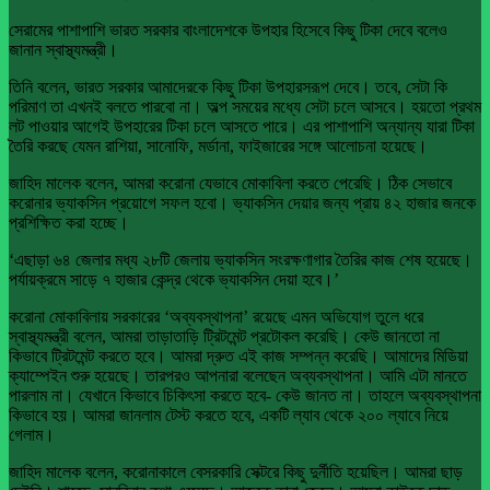
সেরামের পাশাপাশি ভারত সরকার বাংলাদেশকে উপহার হিসেবে কিছু টিকা দেবে বলেও
জানান স্বাস্থ্যমন্ত্রী।
তিনি বলেন, ভারত সরকার আমাদেরকে কিছু টিকা উপহারসরূপ দেবে। তবে, সেটা কি
পরিমাণ তা এখনই বলতে পারবো না। অল্প সময়ের মধ্যে সেটা চলে আসবে। হয়তো প্রথম
লট পাওয়ার আগেই উপহারের টিকা চলে আসতে পারে। এর পাশাপাশি অন্যান্য যারা টিকা
তৈরি করছে যেমন রাশিয়া, সানোফি, মর্ডানা, ফাইজারের সঙ্গে আলোচনা হয়েছে।
জাহিদ মালেক বলেন, আমরা করোনা যেভাবে মোকাবিলা করতে পেরেছি। ঠিক সেভাবে
করোনার ভ্যাকসিন প্রয়োগে সফল হবো। ভ্যাকসিন দেয়ার জন্য প্রায় ৪২ হাজার জনকে
প্রশিক্ষিত করা হচ্ছে।
‘এছাড়া ৬৪ জেলার মধ্য ২৮টি জেলায় ভ্যাকসিন সংরক্ষণাগার তৈরির কাজ শেষ হয়েছে।
পর্যায়ক্রমে সাড়ে ৭ হাজার কেন্দ্র থেকে ভ্যাকসিন দেয়া হবে।’
করোনা মোকাবিলায় সরকারের ‘অব্যবস্থাপনা’ রয়েছে এমন অভিযোগ তুলে ধরে
স্বাস্থ্যমন্ত্রী বলেন, আমরা তাড়াতাড়ি ট্রিটমেন্ট প্রটোকল করেছি। কেউ জানতো না
কিভাবে ট্রিটমেন্ট করতে হবে। আমরা দ্রুত এই কাজ সম্পন্ন করেছি। আমাদের মিডিয়া
ক্যাম্পেইন শুরু হয়েছে। তারপরও আপনারা বলেছেন অব্যবস্থাপনা। আমি এটা মানতে
পারলাম না। যেখানে কিভাবে চিকিৎসা করতে হবে- কেউ জানত না। তাহলে অব্যবস্থাপনা
কিভাবে হয়। আমরা জানলাম টেস্ট করতে হবে, একটি ল্যাব থেকে ২০০ ল্যাবে নিয়ে
গেলাম।
জাহিদ মালেক বলেন, করোনাকালে বেসরকারি সেক্টরে কিছু দুর্নীতি হয়েছিল। আমরা ছাড়