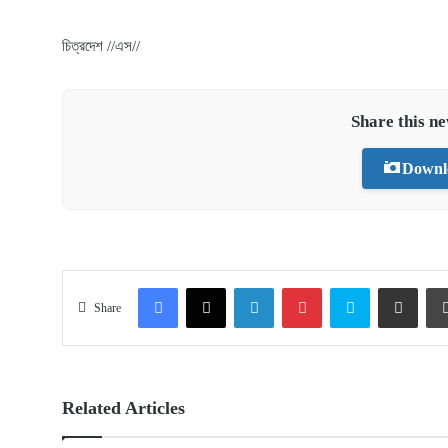
চিত্রদেশ //এস//
Share this n
Downl
Facebook
X
LinkedIn
Pinterest
Skype
Share via Email
Share
Related Articles