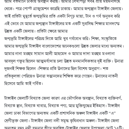
আমি বর্তমানে ঢাকায় অবস্থান করছি। আমার লেখাপড়া সবই প্রায় ময়মনসিংহ
থেকে। পরে পোস্ট গ্রাজুয়েশন করেছি ঢাকায়। আমার জন্মস্থান টাঙ্গাইল জেলায়।
তাই প্রতিটা মুহূর্তে জন্মভূমির প্রতি একটা নিগূঢ় মায়া, টান ও গর্ব অনুভব করি
এই ভেবে যে আমার জন্মস্থান টাঙ্গাইলের মত একটি সুপ্রসিদ্ধ শিক্ষার মানদন্ডে
উন্নত একটি জেলায়। প্রতিটা ক্ষেত্রে আমার
জন্মভূমি টাঙ্গাইলের পরিচয় দিতে আমি খুব গর্ববোধ করি। শিক্ষা, সংস্কৃতিতে
আমার জন্মভূমি টাঙ্গাইল বাংলাদেশের অনেকগুলো উন্নত জেলার মধ্যে অন্যতম।
আমার নানা মরহুম সামান আলী আহমেদ ও আমার দাদা মরহুম মওলানা
আবদুল গফুর ছিলেন আত্মমর্যাদায় চলা উন্নত মনমানসিকতার দুই ব্যক্তি। উনারা
দুজনই শিক্ষক ছিলেন ।শিক্ষার প্রতি উনাদের ছিল বিশেষ অনুরাগ। শত
প্রতিকূলতা পেরিয়েও উনারা সন্তানদের শিক্ষিত করে গেছেন। উনাদের নাতনী
হিসেবে আমি তাই গর্বিত।
টাঙ্গাইল জেলাটি বিখ্যাত জেলা কারণ এর ভৌগলিক অবস্থান, বিখ্যাত ব্যক্তিবর্গ,
বিখ্যাত স্থান, বিখ্যাত খাবার, বিখ্যাত পণ্য, আর মুক্তিযুদ্ধের ইতিহাস। টাঙ্গাইল
জেলা ঢাকা বিভাগের অন্যতম একটি প্রশাসনিক অঞ্চল টাঙ্গাইল একটি “এ”
শ্রেণীভূক্ত জেলা। টাঙ্গাইল জেলা নদী সমৃদ্ধ কৃষিপ্রধান অঞ্চল। টাঙ্গাইল জেলা
অন্যতম বৃহৎ নদী যমুনার তীরে অবস্থিত।টাঙ্গাইল জেলায় উপজেলা মোট ১২টি।