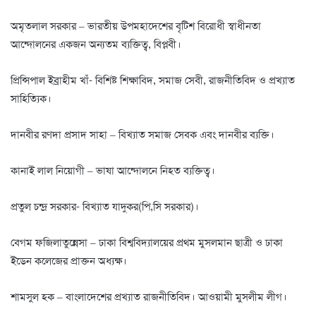
অমৃতলাল সরকার – ভারতীয় উপমহাদেশের বৃটিশ বিরোধী স্বাধীনতা
আন্দোলনের একজন অন্যতম ব্যক্তিত্ব, বিপ্লবী।
প্রিন্সিপাল ইব্রাহীম খাঁ- বিশিষ্ট শিক্ষাবিদ, সমাজ সেবী, রাজনীতিবিদ ও প্রখ্যাত
সাহিত্যিক।
দানবীর রণদা প্রসাদ সাহা – বিখ্যাত সমাজ সেবক এবং দানবীর ব্যক্তি।
কানাই লাল নিয়োগী – ভাষা আন্দোলনে নিহত ব্যক্তিত্ব।
প্রতুল চন্দ্র সরকার- বিখ্যাত যাদুকর(পি,সি সরকার)।
বেগম ফজিলাতুন্নেসা – ঢাকা বিশ্ববিদ্যালয়ের প্রথম মুসলমান ছাত্রী ও ঢাকা
ইডেন কলেজের প্রাক্তন অধ্যক্ষ।
শামসুল হক – বাংলাদেশের প্রখ্যাত রাজনীতিবিদ। আওয়ামী মুসলীম লীগ।