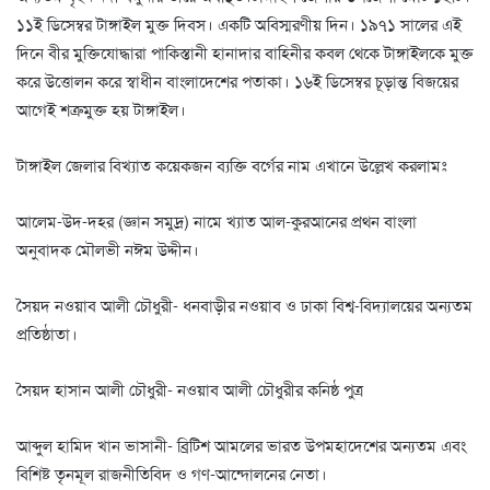
১১ই ডিসেম্বর টাঙ্গাইল মুক্ত দিবস। একটি অবিস্মরণীয় দিন। ১৯৭১ সালের এই
দিনে বীর মুক্তিযোদ্ধারা পাকিস্তানী হানাদার বাহিনীর কবল থেকে টাঙ্গাইলকে মুক্ত
করে উত্তোলন করে স্বাধীন বাংলাদেশের পতাকা। ১৬ই ডিসেম্বর চূড়ান্ত বিজয়ের
আগেই শত্রুমুক্ত হয় টাঙ্গাইল।
টাঙ্গাইল জেলার বিখ্যাত কয়েকজন ব্যক্তি বর্গের নাম এখানে উল্লেখ করলামঃ
আলেম-উদ-দহর (জ্ঞান সমুদ্র) নামে খ্যাত আল-কুরআনের প্রথন বাংলা
অনুবাদক মৌলভী নঈম উদ্দীন।
সৈয়দ নওয়াব আলী চৌধুরী- ধনবাড়ীর নওয়াব ও ঢাকা বিশ্ব-বিদ্যালয়ের অন্যতম
প্রতিষ্ঠাতা।
সৈয়দ হাসান আলী চৌধুরী- নওয়াব আলী চৌধুরীর কনিষ্ঠ পুত্র
আব্দুল হামিদ খান ভাসানী- ব্রিটিশ আমলের ভারত উপমহাদেশের অন্যতম এবং
বিশিষ্ট তৃনমূল রাজনীতিবিদ ও গণ-আন্দোলনের নেতা।