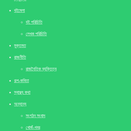
বইমেলা
বই পরিচিতি
লেখক পরিচিতি
মুক্তমত
রাজনীতি
রাজনৈতিক ব্যক্তিত্ব
গল্প-কবিতা
স্বাস্থ্য কথা
অন্যান্য
সংগঠন সংবাদ
খােজঁ-খবর