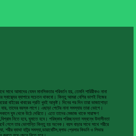
র সাথে সাথে আমাদের যেমন মানসিকতার পরিবর্তন হয়, তেমনি শারিরীকও নানা
র স্বাস্থ্যের ব্যাপারে সচেতন থাকবো। কিন্তু আমরা বেশির ভাগই নিজের
 মেয়েরা বাইরের খাবারের প্রতি খুবই আকৃষ্ট। দিনের পর দিন তারা ভাজাপোড়া
য়ে যায়, তাদের বয়স্ক লাগে। এছাড়া পেটের নানা সমস্যায় তারা ভোগে।
াগে, সকালে ঘুম থেকে উঠে দেরিতে। এতে তাদের মেজাজ থাকে সারাক্ষণ
শ্রাম নিতে হবে, ঘুমাতে হবে। পরিষ্কার পরিচ্ছন্নতা সম্বন্ধে উদাসীনতা
ধেঁ গেলে তার ভোগান্তি কিন্তু হয় অনেক। বয়স বাড়ার সাথে সাথে শরীরে
 শরীর ব্যাথা হাটুর সমস্যা,ডায়াবেটিস,ব্লাড প্রেসার কিডনি ও লিভার
যাপন করতে হবে জেনে নিতে হবে।