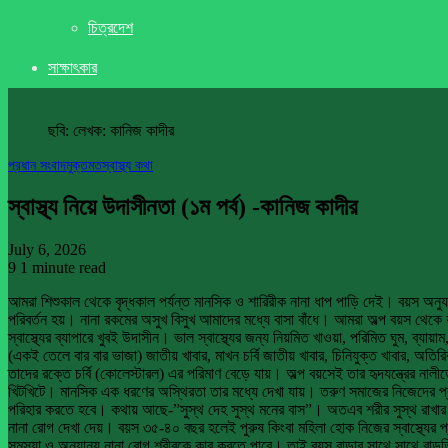
চিত্রদেশ
সাক্ষাৎকার
ছবি: লেখক: কানিজ কাদীর
প্রধান সংবাদ
মুক্তমত
স্বাস্থ্য কথা
স্বাস্থ্য নিয়ে উদাসীনতা (১ম পর্ব) -কানিজ কাদীর
July 6, 2026
9
1 minute read
আমরা শিশুকাল থেকে বৃদ্ধকাল পর্যন্ত মানসিক ও শারিরীক নানা ধাপ পাড়ি দেই। বয়স অনুযায
পরিবর্তন হয়। নানা রকমের অসুখ বিসুখ আমাদের মধ্যে বাসা বাঁধে। আমরা অল্প বয়স থেক
স্বাস্থ্যের ব্যাপারে খুবই উদাসীন। ভাল স্বাস্থ্যের জন্য নিয়মিত খাওয়া, পরিমিত ঘুম, ব্য
(একই তেলে বার বার ভাজা) জাতীয় খাবার, মাখন চর্বি জাতীয় খাবার, চিনিযুক্ত খাবার, অতি
তাদের রক্তে চর্বি (কোলেস্টারল) এর পরিমাণ বেড়ে যায়। অল্প বয়সেই তার হৃদযন্ত্রের 
খিটখিটে। মানসিক এক ধরণের অস্থিরতা তার মধ্যে দেখা যায়। তরুণ সমাজের নিজেদের প্রতি
পরিহার করতে হবে। কথায় আছে-”সুস্থ দেহ সুস্থ মনের বাস”। অতএব শরীর সুস্থ রাখার 
নানা রোগ দেখা দেয়। বয়স ৩৫-৪০ বছর হলেই পুরুষ কিংবা মহিলা হোক নিজের স্বাস্থ্যের প
সমস্যা ও অন্যান্য নানা রোগ শরীরকে কাবু করতে পারে। তাই বয়স বাড়ার সাথে সাথে বা