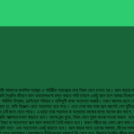
়ী আমাদের মানসিক স্বাস্থ্য ও শারিরীক স্বাস্থ্যের নানা নিয়ম মেনে চলতে হয়। বয়স বাড়া
ে যদি দৈনন্দিন জীবনে ভাল অভ্যাসগুলো রপ্ত করতে পারি তাহলে একটু বয়স হলে আমরা নিজেদে
ায়াম, পরিমিত বিশ্রাম, দুঃশ্চিন্তা পরিহার ও হাসিখুশী থাকা অত্যন্ত জরুরি। তরুণ বয়সের ছেলে
রিক্ত চা, কফি ড্রিংক্স খেতে অভ্যস্ত হয়ে পড়ে। এতে দেখা যায় তারা অল্প বয়সেই বেশ মুটি
নালীতে চর্বি জমে যেতে পারে। এ ছাড়া তারা পড়াশুনা বা অন্যান্য কাজের জন্য অনেক রাত জ
 আত্মসচেতনতা বাড়াতে হবে। ভালো-মন্দ বুঝে, নিয়ম মেনে সুষম খাওয়া দাওয়া করতে হবে,বি
ইচ্ছা বা সচেতনতা অল্প বয়স থাকতেই তৈরি করতে হবে। কারণ শরীরে বড় কোন রোগ বাসা বে
্রতি যত্ন এবং সচেতনতা একটু বাড়াতে হবে। বয়স বাড়ার সাথে চোখের সমস্যা ,দাঁতের সমস্যা,
ড়তি যত্ন প্রয়োজন।প্রয়োজনে চিকিৎসকের পরামর্শে কি খেতে হবে, কিভাবে দৈনন্দিন জীবন 