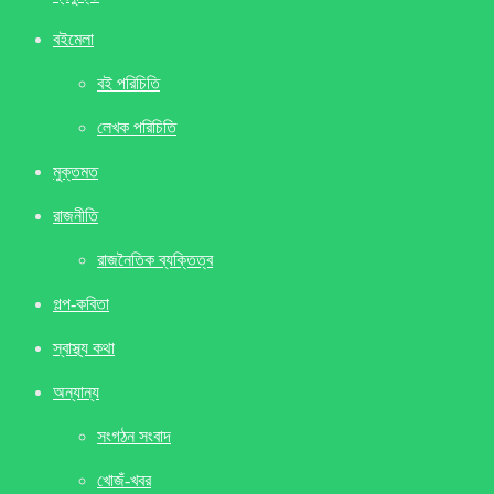
বইমেলা
বই পরিচিতি
লেখক পরিচিতি
মুক্তমত
রাজনীতি
রাজনৈতিক ব্যক্তিত্ব
গল্প-কবিতা
স্বাস্থ্য কথা
অন্যান্য
সংগঠন সংবাদ
খােজঁ-খবর