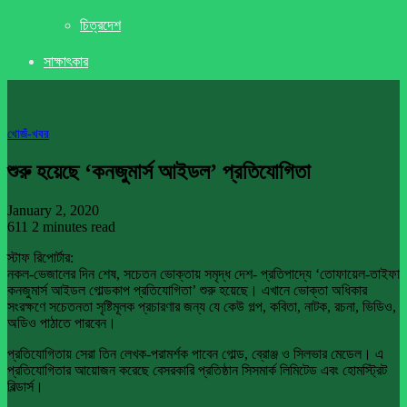
চিত্রদেশ
সাক্ষাৎকার
খােজঁ-খবর
শুরু হয়েছে ‘কনজুমার্স আইডল’ প্রতিযোগিতা
January 2, 2020
611
2 minutes read
স্টাফ রিপোর্টার:
নকল-ভেজালের দিন শেষ, সচেতন ভোক্তায় সমৃদ্ধ দেশ- প্রতিপাদ্যে ‘তোফায়েল-তাইফা
কনজুমার্স আইডল গোল্ডকাপ প্রতিযোগিতা’ শুরু হয়েছে। এখানে ভোক্তা অধিকার
সংরক্ষণে সচেতনতা সৃষ্টিমূলক প্রচারণার জন্য যে কেউ গল্প, কবিতা, নাটক, রচনা, ভিডিও,
অডিও পাঠাতে পারবেন।
প্রতিযোগিতায় সেরা তিন লেখক-পরামর্শক পাবেন গোল্ড, ব্রোঞ্জ ও সিলভার মেডেল। এ
প্রতিযোগিতার আয়োজন করেছে বেসরকারি প্রতিষ্ঠান সিসমার্ক লিমিটেড এবং হোমস্ট্রিট
বিল্ডার্স।