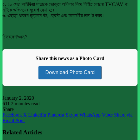
৫. ১০ সেরা আইডিয়া দাতাকে ভোক্তা অধিকার নিয়ে নির্মিত কোনো TVC/AV বা
নাটকে অভিনয়ের সুযোগ দেয়া হবে।
৬. এছাড়া থাকবে মূল্যবান বই, ক্রেস্ট এবং আকর্ষণীয় নানা উপহার।
চিত্রদেশ//এস//
Share this news as a Photo Card
Download Photo Card
January 2, 2020
611
2 minutes read
Share
Facebook
X
LinkedIn
Pinterest
Skype
WhatsApp
Viber
Share via
Email
Print
Related Articles