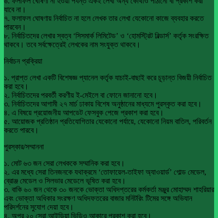
৬. ফলাফল ঘোষণা না হওয়া পর্যন্ত একই লেখা অন্য কোথাও পাঠানো বা প্রকাশ করা
যাবে না।
৭. ফলাফল ঘোষণায় নির্বাচিত না হলে লেখক তার লেখা যেকোনো কাজে ব্যবহার করতে
পারবেন।
৮. নির্বাচিতদের লেখার স্বত্ব ‘সিসমার্ক লিমিটেড’ ও ‘হোমস্ট্রিট বিল্ডার্স’ কর্তৃক সংরক্ষিত
থাকবে। তবে সর্বক্ষেত্রেই লেখকের নাম সংযুক্ত থাকবে।
নির্বাচন প্রক্রিয়া
১. প্রাপ্ত লেখা একটি বিশেষজ্ঞ প্যানেল কর্তৃক যাচাই-বাছাই করে চূড়ান্ত বিজয়ী নির্বাচিত
করা হবে।
২. নির্বাচিতদের পরবর্তী করণীয় ই-মেইলে বা ফোনে জানানো হবে।
৩. নির্বাচিতদের আগামী ২৭ মার্চ ঢাকায় বিশেষ অনুষ্ঠানের মাধ্যমে পুরস্কৃত করা হবে।
৪. এ বিষয়ে প্রয়োজনীয় আপডেট ফেসবুক পেজে প্রকাশ করা হবে।
৫. আয়োজক প্রতিষ্ঠান প্রতিযোগিতার যেকোনো পর্যায়ে, যেকোনো নিয়ম বাতিল, পরিবর্তন
করতে পারবে।
পুরস্কার/সম্মাননা
১. মোট ৬৩ জন সেরা লেখককে সম্মানিক করা হবে।
২. এর মধ্যে সেরা তিনজনকে যথাক্রমে ‘তোফায়েল-তাইফা অ্যাওয়ার্ড’ গোল্ড মেডেল,
ব্রোঞ্জ মেডেল ও সিলভার মেডেলে ভূষিত করা হবে।
৩. বাকি ৬০ জন থেকে ৩০ জনকে ভোক্তা অধিদপ্তরের কর্মকর্তা মঞ্জুর মোহাম্মদ শাহরিয়ার
এবং ভোক্তা অধিকার সংরক্ষণ অধিদফতরের বাজার মনিটরিং টিমের সঙ্গে অভিযান
পরিদর্শনের সুযোগ দেয়া হবে।
৪. অপর ২০ সেরা আইডিয়া ভিডিও আকারে প্রকাশ করা হবে।