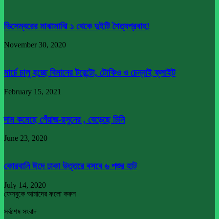
ডিসেম্বরের মাঝামাঝি ১ থেকে দুইটি শৈত্যপ্রবাহ!
November 30, 2020
মার্চে চালু হচ্ছে বিমানের টরেন্টো, টোকিও ও চেন্নাই ফ্লাইট
February 15, 2021
দাম কমেছে পেঁয়াজ-রসুনের , বেড়েছে চিনি
June 23, 2020
কোরবানি ঈদে ঢাকা উত্তরে বসবে ৬ পশুর হাট
July 14, 2020
ফেসবুকে আমাদের ফলো করুন
সর্বশেষ সংবাদ