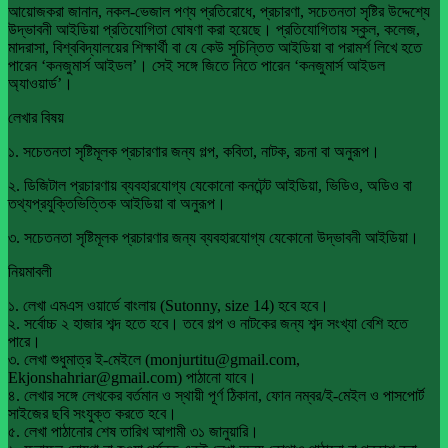
আয়োজকরা জানান, নকল-ভেজাল পণ্য প্রতিরোধে, প্রচারণা, সচেতনতা সৃষ্টির উদ্দেশ্যে
উদ্ভাবনী আইডিয়া প্রতিযোগিতা ঘোষণা করা হয়েছে। প্রতিযোগিতায় স্কুল, কলেজ,
মাদরাসা, বিশ্ববিদ্যালয়ের শিক্ষার্থী বা যে কেউ সুচিন্তিত আইডিয়া বা পরামর্শ লিখে হতে
পারেন ‘কনজুমার্স আইডল’। সেই সঙ্গে জিতে নিতে পারেন ‘কনজুমার্স আইডল
অ্যাওয়ার্ড’।
লেখার বিষয়
১. সচেতনতা সৃষ্টিমূলক প্রচারণার জন্য গল্প, কবিতা, নাটক, রচনা বা অনুরূপ।
২. ডিজিটাল প্রচারণায় ব্যবহারযোগ্য যেকোনো কনটেন্ট আইডিয়া, ভিডিও, অডিও বা
তথ্যপ্রযুক্তিভিত্তিক আইডিয়া বা অনুরূপ।
৩. সচেতনতা সৃষ্টিমূলক প্রচারণার জন্য ব্যবহারযোগ্য যেকোনো উদ্ভাবনী আইডিয়া।
নিয়মাবলী
১. লেখা এমএস ওয়ার্ডে বাংলায় (Sutonny, size 14) হবে হবে।
২. সর্বোচ্চ ২ হাজার শব্দ হতে হবে। তবে গল্প ও নাটকের জন্য শব্দ সংখ্যা বেশি হতে
পারে।
৩. লেখা শুধুমাত্র ই-মেইলে (monjurtitu@gmail.com,
Ekjonshahriar@gmail.com) পাঠানো যাবে।
৪. লেখার সঙ্গে লেখকের বর্তমান ও স্থায়ী পূর্ণ ঠিকানা, ফোন নম্বর/ই-মেইল ও পাসপোর্ট
সাইজের ছবি সংযুক্ত করতে হবে।
৫. লেখা পাঠানোর শেষ তারিখ আগামী ৩১ জানুয়ারি।