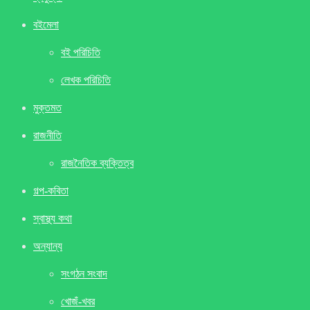
বইমেলা
বই পরিচিতি
লেখক পরিচিতি
মুক্তমত
রাজনীতি
রাজনৈতিক ব্যক্তিত্ব
গল্প-কবিতা
স্বাস্থ্য কথা
অন্যান্য
সংগঠন সংবাদ
খােজঁ-খবর