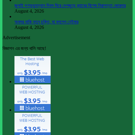
জুলাই গণঅভ্যুত্থান দিবস ঘিরে দেশজুড়ে র‌্যাবের বিশেষ নিরাপত্তা জোরদার
August 4, 2026
অবসর নাকি নতুন চুক্তি, যা বললেন নেইমার
August 4, 2026
Advertisement
বিজ্ঞাপন এর জন্য খালি আছে!