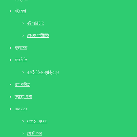
বইমেলা
বই পরিচিতি
লেখক পরিচিতি
মুক্তমত
রাজনীতি
রাজনৈতিক ব্যক্তিত্ব
গল্প-কবিতা
স্বাস্থ্য কথা
অন্যান্য
সংগঠন সংবাদ
খােজঁ-খবর