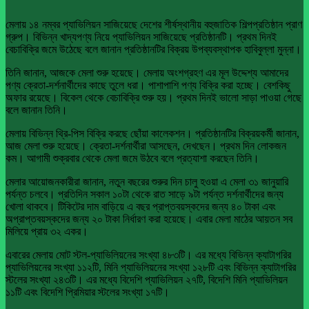
মেলায় ১৪ নম্বর প্যাভিলিয়ন সাজিয়েছে দেশের শীর্ষস্থানীয় বহুজাতিক শিল্পপ্রতিষ্ঠান প্রাণ
গ্রুপ। বিভিন্ন খাদ্যপণ্য নিয়ে প্যাভিলিয়ন সাজিয়েছে প্রতিষ্ঠানটি। প্রথম দিনই
বেচাবিক্রি জমে উঠেছে বলে জানান প্রতিষ্ঠানটির বিক্রয় উপব্যবস্থাপক হাবিবুল্লা মুন্না।
তিনি জানান, আজকে মেলা শুরু হয়েছে। মেলায় অংশগ্রহণ এর মূল উদ্দেশ্য আমাদের
পণ্য ক্রেতা-দর্শনার্থীদের কাছে তুলে ধরা। পাশাপাশি পণ্য বিক্রি করা হচ্ছে। বেশকিছু
অফার রয়েছে। বিকেল থেকে বেচাবিক্রি শুরু হয়। প্রথম দিনই ভালো সাড়া পাওয়া গেছে
বলে জানান তিনি।
মেলায় বিভিন্ন থ্রি-পিস বিক্রি করছে ছোঁয়া কালেকশন। প্রতিষ্ঠানটির বিক্রয়কর্মী জানান,
আজ মেলা শুরু হয়েছে। ক্রেতা-দর্শনার্থীরা আসছেন, দেখছেন। প্রথম দিন লোকজন
কম। আগামী শুক্রবার থেকে মেলা জমে উঠবে বলে প্রত্যাশা করছেন তিনি।
মেলার আয়োজনকারীরা জানান, নতুন বছরের শুরুর দিন চালু হওয়া এ মেলা ৩১ জানুয়ারি
পর্যন্ত চলবে। প্রতিদিন সকাল ১০টা থেকে রাত সাড়ে ৯টা পর্যন্ত দর্শনার্থীদের জন্য
খোলা থাকবে। টিকিটের দাম বাড়িয়ে এ বছর প্রাপ্তবয়স্কদের জন্য ৪০ টাকা এবং
অপ্রাপ্তবয়স্কদের জন্য ২০ টাকা নির্ধারণ করা হয়েছে। এবার মেলা মাঠের আয়তন সব
মিলিয়ে প্রায় ৩২ একর।
এবারের মেলায় মোট স্টল-প্যাভিলিয়নের সংখ্যা ৪৮৩টি। এর মধ্যে বিভিন্ন ক্যাটাগরির
প্যাভিলিয়নের সংখ্যা ১১২টি, মিনি প্যাভিলিয়নের সংখ্যা ১২৮টি এবং বিভিন্ন ক্যাটাগরির
স্টলের সংখ্যা ২৪৩টি। এর মধ্যে বিদেশি প্যাভিলিয়ন ২৭টি, বিদেশি মিনি প্যাভিলিয়ন
১১টি এবং বিদেশি প্রিমিয়ার স্টলের সংখ্যা ১৭টি।