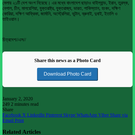
মেলায় ২১টি দেশ অংশ নিয়েছে। এর মধ্যে বাংলাদেশ ছাড়াও থাইল্যান্ড, ইরান, তুরস্ক,
নেপাল, চীন, মালয়েশিয়া, যুক্তরাষ্ট্র, যুক্তরাজ্য, ভারত, পাকিস্তান, হংকং, দক্ষিণ
কোরিয়া, দক্ষিণ আফ্রিকা, জার্মানি, অস্ট্রেলিয়া, ভুটান, ব্রুনাই, দুবাই, ইতালি ও
তাইওয়ান।
চিত্রদেশ//এস//
Share this news as a Photo Card
Download Photo Card
January 2, 2020
249
2 minutes read
Share
Facebook
X
LinkedIn
Pinterest
Skype
WhatsApp
Viber
Share via
Email
Print
Related Articles