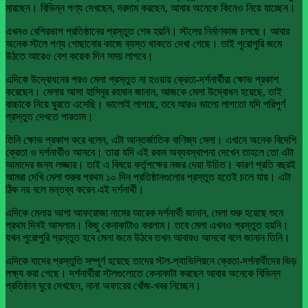
মারছেন। বিভিন্ন পণ্য দেখছেন, দরদাম করছেন, আবার অনেকে কিনেও নিয়ে যাচ্ছেন।
এখনও বেশিরভাগ প্রতিষ্ঠানের প্রস্তুত শেষ হয়নি। স্টলের নির্মাণকাজ চলছে। আবার
অনেক স্টলে পণ্য গোছানোর কাজে ব্যস্ত থাকতে দেখা গেছে। তাই পুরোপুরি জমে
উঠতে আরেও বেশ কয়েক দিন সময় লাগবে।
এদিকে উদ্বোধনের পরও মেলা প্রস্তুত না হওয়ায় ক্রেতা-দর্শনার্থীরা ক্ষোভ প্রকাশ
করেছেন। মেলায় আসা হাসিবুর রহমান জানান, আজকে মেলা উদ্বোধন হয়েছে, তাই
বাচ্চাকে নিয়ে ঘুরতে এসেছি। ভালোই লাগছে, তবে আরও ভালো লাগতো যদি পরিপূর্ণ
প্রস্তুত দেখতে পারতাম।
তিনি ক্ষোভ প্রকাশ করে বলেন, এটা আন্তর্জাতিক বাণিজ্য মেলা। এখানে অনেক বিদেশি
ক্রেতা ও দর্শনার্থীও আসবে। তারা যদি এই রকম অব্যবস্থাপনা দেখেন তাহলে তো এটা
আমাদের জন্য লজ্জার। তাই এ বিষয়ে কর্তৃপক্ষের নজর দেয়া উচিত। কারণ প্রতি বছরই
আমরা দেখি মেলা শুরুর প্রথম ১০ দিন প্রতিষ্ঠানগুলোর প্রস্তুত হতেই চলে যায়। এটা
ঠিক নয় বলে মন্তব্য করেন এই দর্শনার্থী।
এদিকে মেলায় আশা আফরোজা নামের আরেক দর্শনার্থী জানান, মেলা শুরু হয়েছে শুনে
প্রথম দিনই আসলাম। কিছু কেনাকাটাও করলাম। তবে মেলা এখনও প্রস্তুত হয়নি।
যখন পুরোপুরি প্রস্তুত হবে মেলা জমে উঠবে তখন আবারও আসবো বলে জানান তিনি।
এদিকে যাদের প্রস্তুতি সম্পূর্ণ হয়েছে তাদের স্টল-প্যাভিলিয়নে ক্রেতা-দর্শনার্থীদের ভিড়
লক্ষ্য করা গেছে। দর্শনার্থীরা স্টলগুলোতে কেনাকাটা করছেন আবার অনেকে বিভিন্ন
প্রতিষ্ঠান ঘুরে দেখছেন, নানা অফারের খোঁজ-খবর নিচ্ছেন।