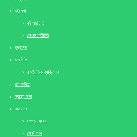
বইমেলা
বই পরিচিতি
লেখক পরিচিতি
মুক্তমত
রাজনীতি
রাজনৈতিক ব্যক্তিত্ব
গল্প-কবিতা
স্বাস্থ্য কথা
অন্যান্য
সংগঠন সংবাদ
খােজঁ-খবর