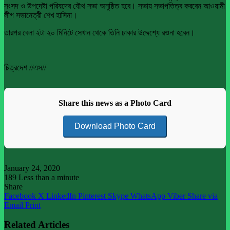
সংসদ ও উপদেষ্টা পরিষদের যৌথ সভা অনুষ্ঠিত হবে। সভায় সভাপতিত্ব করবেন আওয়ামী
লীগ সভানেত্রী শেখ হাসিনা।
তারপর বেলা ২টা ২০ মিনিটে সেখান থেকে তিনি ঢাকার উদ্দেশ্যে রওনা হবেন।
চিত্রদেশ //এস//
Share this news as a Photo Card
Download Photo Card
January 24, 2020
189
Less than a minute
Share
Facebook
X
LinkedIn
Pinterest
Skype
WhatsApp
Viber
Share via
Email
Print
Related Articles