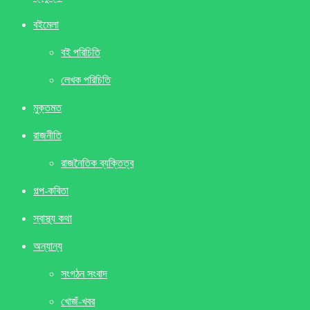
বইমেলা
বই পরিচিতি
লেখক পরিচিতি
মুক্তমত
রাজনীতি
রাজনৈতিক ব্যক্তিত্ব
গল্প-কবিতা
স্বাস্থ্য কথা
অন্যান্য
সংগঠন সংবাদ
খােজঁ-খবর