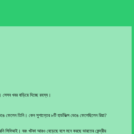
য। সেসব খবর বাড়িয়ে দিচ্ছে রহস্য।
স ভেঙে ফেলেন তিনি। কেন সুশান্তের ৮টি হার্ডডিক্স ভেঙে ফেলেছিলেন রিয়া?
পারেনি সিবিআই। বরং খটকা আরও বেড়েছে বলে মনে করছে ভারতের কেন্দ্রীয়