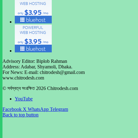
Advisory Editor: Biplob Rahman
Address: Adabar, Shyamoli, Dhaka.
For News: E-mail: chitrodesh@gmail.com
www.chitrodesh.com
© সর্বস্বত্ব সংরক্ষিত 2026 Chitrodesh.com
YouTube
Facebook
X
WhatsApp
Telegram
Back to top button