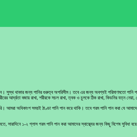
বন। সুস্থ থাকার জন্য পানির গুরুত্ব অপরিসীম। তবে এর জন্য অবশ্যই পরিমাণমতো পানি
রের আর্দ্রতা বজায় রাখা, শরীরকে সচল রাখা, ত্বক ও চুলকে ঠিক রাখা, কিডনির যত্ন নেয়া, 
উপকারি। আমরা অধিকাংশ সময়ই ঠাণ্ডা পানি পান করে থাকি। তবে গরম পানি পান করা যে আমা
মতে, সারাদিনে ১-২ গ্লাস গরম পানি পান করা আমাদের স্বাস্থ্যের জন্য কিছু বিশেষ সুবিধ