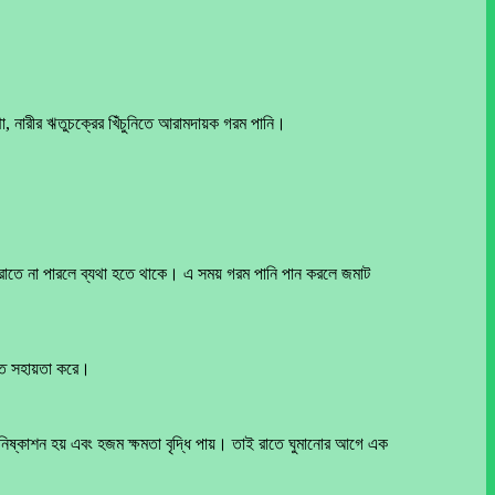
যথা, নারীর ঋতুচক্রের খিঁচুনিতে আরামদায়ক গরম পানি।
েরোতে না পারলে ব্যথা হতে থাকে। এ সময় গরম পানি পান করলে জমাট
খতে সহায়তা করে।
নিষ্কাশন হয় এবং হজম ক্ষমতা বৃদ্ধি পায়। তাই রাতে ঘুমানোর আগে এক