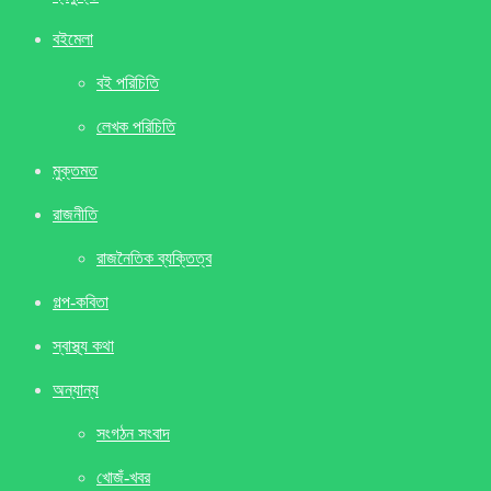
বইমেলা
বই পরিচিতি
লেখক পরিচিতি
মুক্তমত
রাজনীতি
রাজনৈতিক ব্যক্তিত্ব
গল্প-কবিতা
স্বাস্থ্য কথা
অন্যান্য
সংগঠন সংবাদ
খােজঁ-খবর