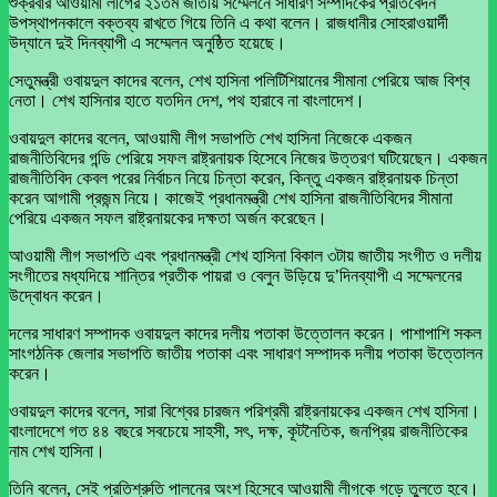
শুক্রবার আওয়ামী লীগের ২১তম জাতীয় সম্মেলনে সাধারণ সম্পাদকের প্রতিবেদন
উপস্থাপনকালে বক্তব্য রাখতে গিয়ে তিনি এ কথা বলেন। রাজধানীর সোহরাওয়ার্দী
উদ্যানে দুই দিনব্যাপী এ সম্মেলন অনুষ্ঠিত হয়েছে।
সেতুমন্ত্রী ওবায়দুল কাদের বলেন, শেখ হাসিনা পলিটিশিয়ানের সীমানা পেরিয়ে আজ বিশ্ব
নেতা। শেখ হাসিনার হাতে যতদিন দেশ, পথ হারাবে না বাংলাদেশ।
ওবায়দুল কাদের বলেন, আওয়ামী লীগ সভাপতি শেখ হাসিনা নিজেকে একজন
রাজনীতিবিদের গন্ডি পেরিয়ে সফল রাষ্ট্রনায়ক হিসেবে নিজের উত্তরণ ঘটিয়েছেন। একজন
রাজনীতিবিদ কেবল পরের নির্বাচন নিয়ে চিন্তা করেন, কিন্তু একজন রাষ্ট্রনায়ক চিন্তা
করেন আগামী প্রজন্ম নিয়ে। কাজেই প্রধানমন্ত্রী শেখ হাসিনা রাজনীতিবিদের সীমানা
পেরিয়ে একজন সফল রাষ্ট্রনায়কের দক্ষতা অর্জন করেছেন।
আওয়ামী লীগ সভাপতি এবং প্রধানমন্ত্রী শেখ হাসিনা বিকাল ৩টায় জাতীয় সংগীত ও দলীয়
সংগীতের মধ্যদিয়ে শান্তির প্রতীক পায়রা ও বেলুন উড়িয়ে দু’দিনব্যাপী এ সম্মেলনের
উদ্বোধন করেন।
দলের সাধারণ সম্পাদক ওবায়দুল কাদের দলীয় পতাকা উত্তোলন করেন। পাশাপাশি সকল
সাংগঠনিক জেলার সভাপতি জাতীয় পতাকা এবং সাধারণ সম্পাদক দলীয় পতাকা উত্তোলন
করেন।
ওবায়দুল কাদের বলেন, সারা বিশ্বের চারজন পরিশ্রমী রাষ্ট্রনায়কের একজন শেখ হাসিনা।
বাংলাদেশে গত ৪৪ বছরে সবচেয়ে সাহসী, সৎ, দক্ষ, কূটনৈতিক, জনপ্রিয় রাজনীতিকের
নাম শেখ হাসিনা।
তিনি বলেন, সেই প্রতিশ্রুতি পালনের অংশ হিসেবে আওয়ামী লীগকে গড়ে তুলতে হবে।