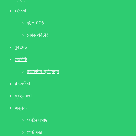
বইমেলা
বই পরিচিতি
লেখক পরিচিতি
মুক্তমত
রাজনীতি
রাজনৈতিক ব্যক্তিত্ব
গল্প-কবিতা
স্বাস্থ্য কথা
অন্যান্য
সংগঠন সংবাদ
খােজঁ-খবর