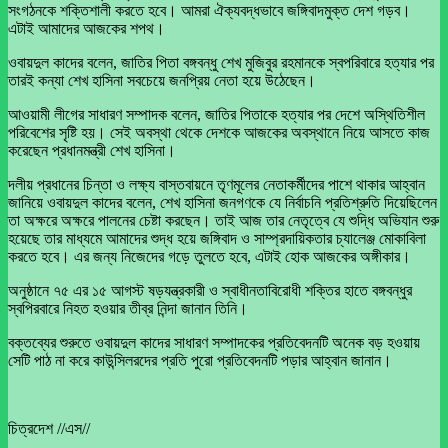
সংগঠনকে শক্তিশালী করতে হবে। আমরা ঐক্যবদ্ধভাবে জঙ্গিবাদমুক্ত দেশ গড়ব।
এটাই আমাদের আজকের শপথ।
ওবায়দুল কাদের বলেন, জাতির পিতা বঙ্গবন্ধু শেখ মুজিবুর রহমানকে স্বপরিবারে হত্যার পর
তারই কন্যা শেখ হাসিনা সবচেয়ে জনপ্রিয় নেতা হয়ে উঠেছেন।
আওয়ামী লীগের সাধারণ সম্পাদক বলেন, জাতির পিতাকে হত্যার পর দেশে অস্থিতিশীল
পরিবেশের সৃষ্টি হয়। সেই অবস্থা থেকে দেশকে আজকের অবস্থানে নিয়ে আসতে কাজ
করেছেন প্রধানমন্ত্রী শেখ হাসিনা।
দলীয় প্রধানের চিন্তা ও লক্ষ্য বাস্তবায়নে তৃণমূলের নেতাকর্মীদের পাশে থাকার আহ্বান
জানিয়ে ওবায়দুল কাদের বলেন, শেখ হাসিনা জনগণকে যে নির্বাচনি প্রতিশ্রুতি দিয়েছিলেন
তা অক্ষরে অক্ষরে পালনের চেষ্টা করছেন। তাই আজ তার নেতৃত্বে যে শুদ্ধি অভিযান শুরু
হয়েছে তার মাধ্যমে আমাদের শুদ্ধ হয়ে জঙ্গিবাদ ও সাম্প্রদায়িকতার চ্যালেঞ্জ মোকাবিলা
করতে হবে। এর জন্য নিজেদের গড়ে তুলতে হবে, এটাই হোক আজকের অঙ্গীকার।
অনুষ্ঠানে ৭৫ এর ১৫ আগস্ট ষড়যন্ত্রকারী ও স্বাধীনতাবিরোধী শক্তির হাতে বঙ্গবন্ধুর
স্বপিরবারে নিহত হওয়ার তীব্র নিন্দা জানান তিনি।
বক্তব্যের শুরুতে ওবায়দুল কাদের সাধারণ সম্পাদকের প্রতিবেদনটি অনেক বড় হওয়ায়
সেটি পাঠ না করে কাউন্সিলরদের প্রতি পুরো প্রতিবেদনটি পড়ার আহ্বান জানান।
চিত্রদেশ //এস//