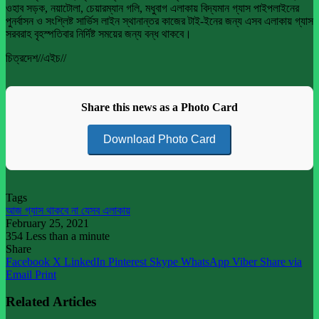
ওহাব সড়ক, নয়াটোলা, চেয়ারম্যান গলি, মধুবাগ এলাকায় বিদ্যমান গ্যাস পাইপলাইনের
পুনর্বাসন ও সংশ্লিষ্ট সার্ভিস লাইন স্থানান্তর কাজের টাই-ইনের জন্য এসব এলাকায় গ্যাস
সরবরাহ বৃহস্পতিবার নির্দিষ্ট সময়ের জন্য বন্ধ থাকবে।
চিত্রদেশ//এইচ//
Share this news as a Photo Card
Download Photo Card
Tags
আজ গ্যাস থাকবে না যেসব এলাকায়
February 25, 2021
354
Less than a minute
Share
Facebook
X
LinkedIn
Pinterest
Skype
WhatsApp
Viber
Share via
Email
Print
Related Articles