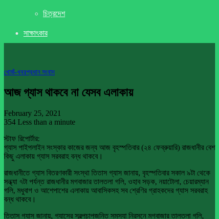
চিত্রদেশ
সাক্ষাৎকার
খােজঁ-খবর
প্রধান সংবাদ
আজ গ্যাস থাকবে না যেসব এলাকায়
February 25, 2021
354
Less than a minute
স্টাফ রিপোর্টার:
গ্যাস পাইপলাইন সংস্কার কাজের জন্য আজ বৃহস্পতিবার (২৪ ফেব্রুয়ারি) রাজধানীর বেশ
কিছু এলাকায় গ্যাস সরবরাহ বন্ধ থাকবে।
রাজধানীতে গ্যাস বিতরণকারী সংস্থা তিতাস গ্যাস জানায়, বৃহস্পতিবার সকাল ৯টা থেকে
সন্ধ্যা ৭টা পর্যন্ত রাজধানীর মগবাজার তালতলা গলি, ওহাব সড়ক, নয়াটোলা, চেয়ারম্যান
গলি, মধুবাগ ও আশেপাশের এলাকায় আবাসিকসহ সব শ্রেণির গ্রাহকদের গ্যাস সরবরাহ
বন্ধ থাকবে।
তিতাস গ্যাস জানায়, গ্যাসের স্বল্পচাপজনিত সমস্যা নিরসনে মগবাজার তালতলা গলি,