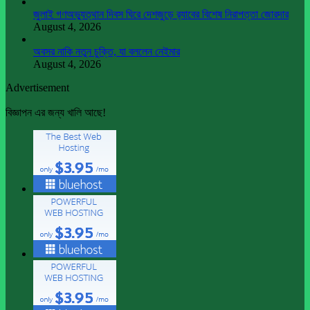
জুলাই গণঅভ্যুত্থান দিবস ঘিরে দেশজুড়ে র‌্যাবের বিশেষ নিরাপত্তা জোরদার
August 4, 2026
অবসর নাকি নতুন চুক্তি, যা বললেন নেইমার
August 4, 2026
Advertisement
বিজ্ঞাপন এর জন্য খালি আছে!