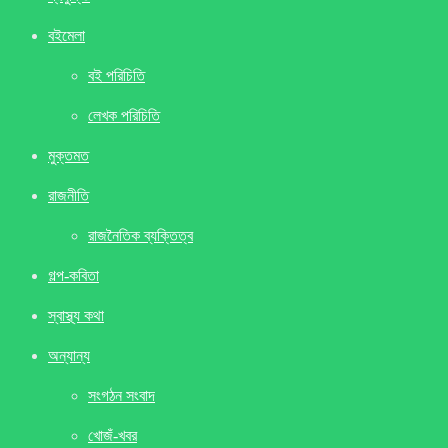
বইমেলা
বই পরিচিতি
লেখক পরিচিতি
মুক্তমত
রাজনীতি
রাজনৈতিক ব্যক্তিত্ব
গল্প-কবিতা
স্বাস্থ্য কথা
অন্যান্য
সংগঠন সংবাদ
খােজঁ-খবর