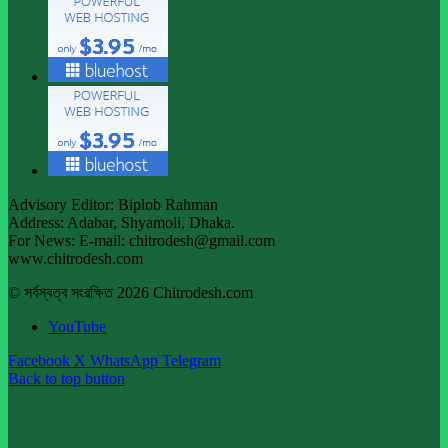
Advisory Editor: Biplob Rahman
Address: Adabar, Shyamoli, Dhaka.
For News: E-mail: chitrodesh@gmail.com
www.chitrodesh.com
© সর্বস্বত্ব সংরক্ষিত 2026 Chitrodesh.com
YouTube
Facebook
X
WhatsApp
Telegram
Back to top button