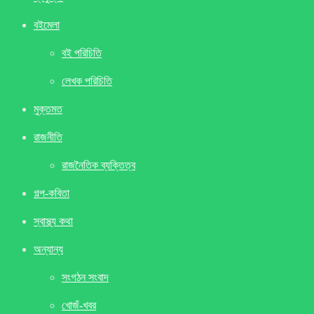
বইমেলা
বই পরিচিতি
লেখক পরিচিতি
মুক্তমত
রাজনীতি
রাজনৈতিক ব্যক্তিত্ব
গল্প-কবিতা
স্বাস্থ্য কথা
অন্যান্য
সংগঠন সংবাদ
খােজঁ-খবর