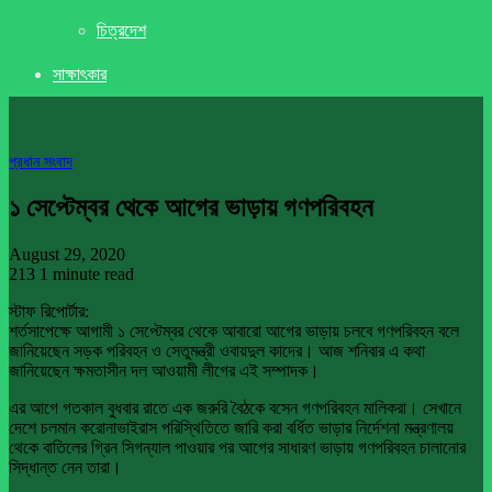
চিত্রদেশ
সাক্ষাৎকার
প্রধান সংবাদ
১ সেপ্টেম্বর থেকে আগের ভাড়ায় গণপরিবহন
August 29, 2020
213
1 minute read
স্টাফ রিপোর্টার:
শর্তসাপেক্ষে আগামী ১ সেপ্টেম্বর থেকে আবারো আগের ভাড়ায় চলবে গণপরিবহন বলে
জানিয়েছেন সড়ক পরিবহন ও সেতুমন্ত্রী ওবায়দুল কাদের। আজ শনিবার এ কথা
জানিয়েছেন ক্ষমতাসীন দল আওয়ামী লীগের এই সম্পাদক।
এর আগে গতকাল বুধবার রাতে এক জরুরি বৈঠকে বসেন গণপরিবহন মালিকরা। সেখানে
দেশে চলমান করোনাভাইরাস পরিস্থিতিতে জারি করা বর্ধিত ভাড়ার নির্দেশনা মন্ত্রণালয়
থেকে বাতিলের গ্রিন সিগন্যাল পাওয়ার পর আগের সাধারণ ভাড়ায় গণপরিবহন চালানোর
সিদ্ধান্ত নেন তারা।