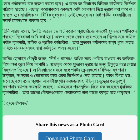
মেনে পর্যটকদের বনে ভ্রমণ করতে হবে। এ জন্য বন বিভাগের বিভিন্ন কার্যালয়ে নির্দেশনা
পাঠানো হয়েছে। এছাড়া করোনাকালে একসঙ্গে বেশি লোকজন নিয়ে ভ্রমণ করা যাবে না।
মানতে হবে সামাজিক ও শারীরিক দূরত্বও। সেই ক্ষেত্রে অবশ্যই পর্যটন ব্যবসায়ীদের
সতর্ক তাবস্থানে থাকতে হবে।’
তিনি আরও বলেন, ‘চলতি বছরের ১৯ মার্চ করোনা প্রাদুর্ভাবের কারণেই সুন্দরবনে পর্যটকদের
প্রবেশে নিষেধাজ্ঞা জারি করা হয়। এরপর থেকে বেকার হয়ে পড়েন এ শিল্পের সঙ্গে জড়িত
পর্যটন ব্যবসায়ী, মালিক ও শ্রমিক-কর্মচারীরা। তারা সুন্দরবন পর্যটকদের জন্য খুলে দেয়ার
দাবিতে মানববন্ধনসহ নানা কর্মসূচিও পালন করেন।’
আমির হোসাইন চৌধুরী বলেন, ‘দীর্ঘ ৭ মাসেরও অধিক সময় পেরিয়ে যাওয়ার পর বনবিভাগ
নিষেধাজ্ঞা তুলে নিয়ে আগামী ১ নভেম্বর থেকে সুন্দরবন ভ্রমণের জন্য উন্মুক্ত করে দেয়ার
সিদ্ধান্ত নিয়েছে। এ সিদ্ধান্তের সঙ্গে সঙ্গে পর্যটন কেন্দ্রগুলোর বিভিন্ন স্থাপনার
উন্নয়ন, সংস্কার ও মেরামতের কাজ শুরুর নির্দেশনাও দেয়া হয়েছে। কারণ বিগত ঝড়-
জলোচ্ছ্বাসে বনের প্রধান আকর্ষণীয়স্থান করমজলসহ বিভিন্ন কেন্দ্রের গুরুত্বপূর্ণ
স্থাপনার ব্যাপক ক্ষয়ক্ষতি হয়েছে। একইসঙ্গে প্রস্তুতিও নিতে শুরু করেছেন ট্যুরিজম
ব্যবসায়ীরা। তারা তাদের নৌযানগুলোকে মেরামতসহ নানা কাজে ব্যস্ত হয়ে পড়েছেন।’
চিত্রদেশ//এফ//
Share this news as a Photo Card
Download Photo Card