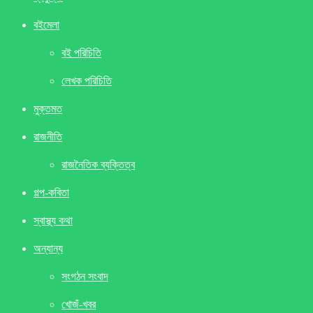
বইমেলা
বই পরিচিতি
লেখক পরিচিতি
মুক্তমত
রাজনীতি
রাজনৈতিক ব্যক্তিত্ব
গল্প-কবিতা
স্বাস্থ্য কথা
অন্যান্য
সংগঠন সংবাদ
খােজঁ-খবর