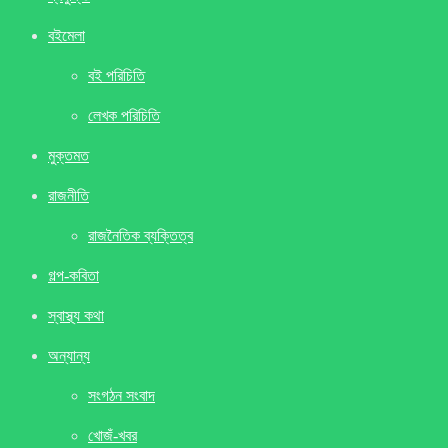
বইমেলা
বই পরিচিতি
লেখক পরিচিতি
মুক্তমত
রাজনীতি
রাজনৈতিক ব্যক্তিত্ব
গল্প-কবিতা
স্বাস্থ্য কথা
অন্যান্য
সংগঠন সংবাদ
খােজঁ-খবর