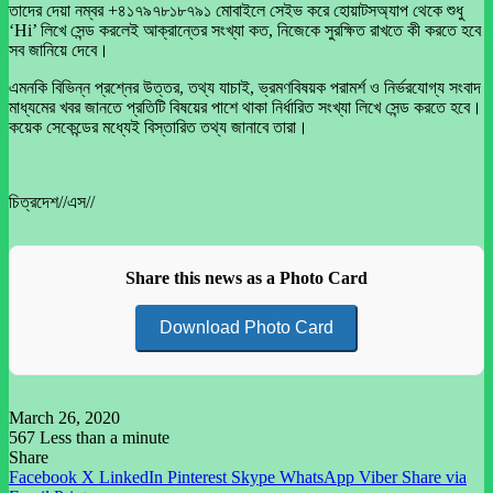
তাদের দেয়া নম্বর +৪১৭৯৭৮১৮৭৯১ মোবাইলে সেইভ করে হোয়াটসঅ্যাপ থেকে শুধু
‘Hi’ লিখে সেন্ড করলেই আক্রান্তের সংখ্যা কত, নিজেকে সুরক্ষিত রাখতে কী করতে হবে
সব জানিয়ে দেবে।
এমনকি বিভিন্ন প্রশ্নের উত্তর, তথ্য যাচাই, ভ্রমণবিষয়ক পরামর্শ ও নির্ভরযোগ্য সংবাদ
মাধ্যমের খবর জানতে প্রতিটি বিষয়ের পাশে থাকা নির্ধারিত সংখ্যা লিখে সেন্ড করতে হবে।
কয়েক সেকেন্ডের মধ্যেই বিস্তারিত তথ্য জানাবে তারা।
চিত্রদেশ//এস//
Share this news as a Photo Card
Download Photo Card
March 26, 2020
567
Less than a minute
Share
Facebook
X
LinkedIn
Pinterest
Skype
WhatsApp
Viber
Share via