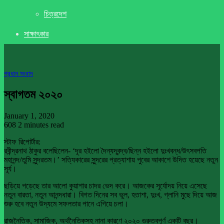
চিত্রদেশ
সাক্ষাৎকার
প্রধান সংবাদ
স্বাগতম ২০২০
January 1, 2020
608
2 minutes read
স্টাফ রিপোর্টার:
রবীন্দ্রনাথ ঠাকুর বলেছিলেন- ‘দূর হইলো দৈন্যদ্বন্দ্ব/ছিন্ন হইলো দুঃখবন্ধ/উৎসবপতি
মহানন্দ/তুমি সুন্দরতম।’ সত্যিকারের সুন্দরের প্রত্যাশায় পুবের আকাশে উদিত হয়েছে নতুন
সূর্য।
ছড়িয়ে পড়েছে তার আলো কুয়াশার চাদর ভেদ করে। আজকের সূর্যোদয় নিয়ে এসেছে
নতুন বারতা, নতুন আনন্দধারা। বিগত দিনের সব ভুল, হতাশা, দুঃখ, গ্লানি মুছে দিয়ে আজ
শুরু হবে নতুন উদ্যমে সফলতার পানে এগিয়ে চলা।
রাজনৈতিক, সামাজিক, অর্থনৈতিকসহ নানা কারণে ২০২০ গুরুত্বপূর্ণ একটি বছর।