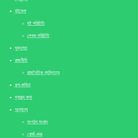
বইমেলা
বই পরিচিতি
লেখক পরিচিতি
মুক্তমত
রাজনীতি
রাজনৈতিক ব্যক্তিত্ব
গল্প-কবিতা
স্বাস্থ্য কথা
অন্যান্য
সংগঠন সংবাদ
খােজঁ-খবর