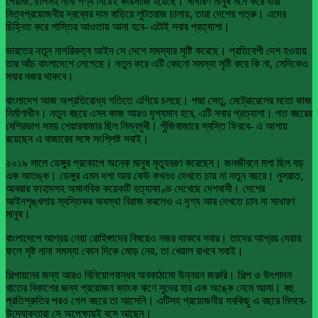
পেঁয়াজ, চালসহ নানা পণ্য নিয়েই কারসাজি হয়েছে। সাধারণ মানুষ মনে করে যারা
নিত্যপ্রয়োজনীয় দ্রব্যের দাম বাড়িয়ে লুটতরাজ চালায়, তারা দেশের শত্রু। এদের
চিহ্নিত করে শাস্তির আওতায় আনা হবে- এটাই সবার প্রত্যাশা।
ভারতের নতুন নাগরিকত্ব আইন সে দেশে সমস্যার সৃষ্টি করেছে। প্রতিবেশী দেশ হওয়ায়
তার আঁচ বাংলাদেশে লেগেছে। নতুন করে এটি কোনো সমস্যা সৃষ্টি করে কি না, সেদিকেও
সবার নজর থাকবে।
বাংলাদেশ আজ অপ্রতিরোধ্য গতিতে এগিয়ে চলছে। পদ্মা সেতু, মেট্রোরেলের মতো কাজ
নির্মাণাধীন। নতুন বছরে এসব কাজ আরও দৃশ্যমান হবে, এটি সবার প্রত্যাশা। গত বছরের
বেশিরভাগ সময় শেয়ারবাজার ছিল নিম্নমুখী। পুঁজিবাজারে স্বস্তি ফিরবে- এ আশায়
রয়েছেন এ বাজারের সঙ্গে সংশ্লিষ্ট সবাই।
২০১৯ সালে ডেঙ্গুর প্রকোপে অনেক মানুষ মৃত্যুবরণ করেছেন। জনজীবনে মশা ছিল বড়
এক আতঙ্ক। ডেঙ্গুর এমন দশা আর কেউ কখনও দেখতে চায় না নতুন বছরে। নুসরাত,
আবরার ফাহাদসহ অমানবিক কয়েকটি হত্যাকাণ্ড দেখেছে দেশবাসী। দেশের
আইনশৃঙ্খলায় স্বস্তিকর অবস্থা বিরাজ করলেও এ দৃশ্য আর দেখতে চান না সাধারণ
মানুষ।
বাংলাদেশে আশ্রয় নেয়া রোহিঙ্গাদের বিষয়েও নজর থাকবে সবার। তাদের আশ্রয় দেয়ার
ফলে সৃষ্ট নানা সমস্যা কোন দিকে মোড় নেয়, তা খেয়াল রাখবে সবাই।
শিল্পায়নের জন্য আরও বিনিয়োগবান্ধব অবকাঠামো উন্নয়ন জরুরি। শিল্প ও উৎপাদন
খাতের বিকাশের জন্য প্রয়োজন ব্যাংক ঋণে সুদের হার এক অঙ্কে নেমে আসা। বহু
প্রতিশ্রুতির পরও গেল বছরে তা আসেনি। এটিসহ প্রয়োজনীয় সবকিছু এ বছরে মিলবে-
উদ্যোক্তারা সে অপেক্ষায়ই বসে আছেন।