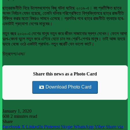
ছাত্ররাজনীতি নিয়ে উল্লেখযোগ্য কিছু ঘটনা ঘটেছে ২০১৯-এ। বহু প্রতীক্ষিত ছাত্র
সংসদ নির্বাচন যেমন হয়েছে, তেমনি ঘটনার পরিপ্রেক্ষিতে বিশ্ববিদ্যালয়ে ছাত্র রাজনীতি
নিষিদ্ধ করার মতো বিষয়ও সামনে এসেছে। প্রগতির পথে ছাত্র রাজনীতি ব্যবহার হবে-
এমনটাই প্রত্যাশা দেশের মানুষের।
নতুন বছর ২০২০-এ দেশের মানুষ নতুন করে জীবন সাজানোর স্বপ্ন দেখেন। ফেলে আসা
দুঃখ-বেদনা ভুলে নতুন করে এগিয়ে যেতে চান সব শ্রেণি-পেশার মানুষ। তাই আজ হৃদয়ে
হৃদয়ে বেজে ওঠে একটাই প্রার্থনা- নতুন বছরটি যেন ভালো কাটে।
চিত্রদেশ//এস//
Share this news as a Photo Card
Download Photo Card
January 1, 2020
608
2 minutes read
Share
Facebook
X
LinkedIn
Pinterest
Skype
WhatsApp
Viber
Share via