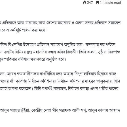
347
1 minute read
োগের প্রতিবাদে আজ ঢাকাসহ সারা দেশের মহানগর ও জেলা সদরে প্রতিবাদ সমাবেশ
রে এ কর্মসূচি পালন করা হবে।
্ষিণ বিএনপির উদ্যোগে প্রতিবাদ সমাবেশ অনুষ্ঠিত হবে। মঙ্গলবার নয়াপল্টনে
দলটির সিনিয়র যুগ্ম মহাসচিব রুহুল কবির রিজভী। তিনি বলেন, সুষ্ঠু ও নিরপেক্ষ
বৃহস্পতিবার বরিশাল মহানগরে অনুষ্ঠিত হবে।
েন, অবৈধ ক্ষমতাসীনদের স্বার্থসিদ্ধির জন্য অত্যন্ত নিপুণ হাতিয়ার হিসাবে কাজ
তার ‘খয়ের খাঁ’ কতিপয় নির্বাচন কমিশনার। নির্বাচন কমিশনার মাহবুব তালুকদার, যিনি
পদত্যাগের কথা বলেছেন। তিনি যথার্থই বলেছেন, নির্বাচন ব্যবস্থা এখন গভীর খাদের
 আবুল খায়ের ভূঁইয়া, কেন্দ্রীয় নেতা মীর সরাফত আলী সপু, আবুল কালাম আজাদ