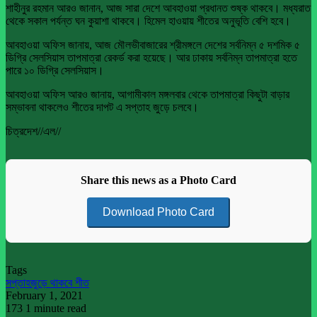
শাহীনুর রহমান আরও জানান, আজ সারা দেশে আবহাওয়া প্রধানত শুষ্ক থাকবে। মধ্যরাত
থেকে সকাল পর্যন্ত ঘন কুয়াশা থাকবে। হিমেল হাওয়ায় শীতের অনুভূতি বেশি হবে।
আবহাওয়া অফিস জানায়, আজ মৌলভীবাজারের শ্রীমঙ্গলে দেশের সর্বনিম্ন ৫ দশমিক ৫
ডিগ্রি সেলসিয়াস তাপমাত্রা রেকর্ড করা হয়েছে। আর ঢাকায় সর্বনিম্ন তাপমাত্রা হতে
পারে ১০ ডিগ্রি সেলসিয়াস।
আবহাওয়া অফিস আরও জানায়, আগামীকাল মঙ্গলবার থেকে তাপমাত্রা কিছুটা বাড়ার
সম্ভাবনা থাকলেও শীতের দাপট এ সপ্তাহ জুড়ে চলবে।
চিত্রদেশ//এল//
Share this news as a Photo Card
Download Photo Card
Tags
সপ্তাহজুড়ে থাকবে শীত
February 1, 2021
173
1 minute read