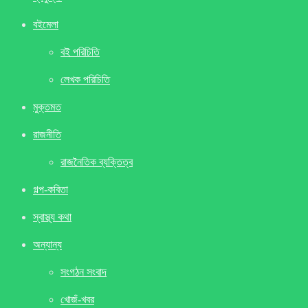
বইমেলা
বই পরিচিতি
লেখক পরিচিতি
মুক্তমত
রাজনীতি
রাজনৈতিক ব্যক্তিত্ব
গল্প-কবিতা
স্বাস্থ্য কথা
অন্যান্য
সংগঠন সংবাদ
খােজঁ-খবর