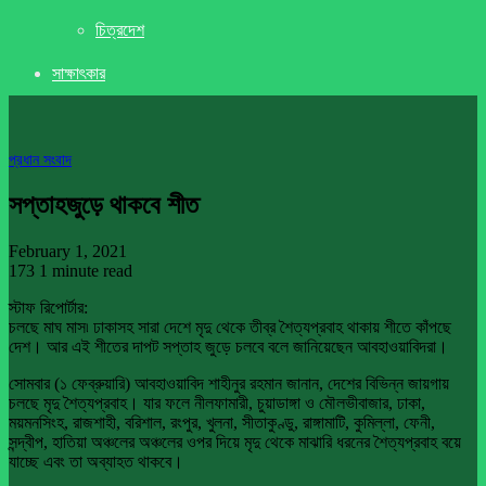
চিত্রদেশ
সাক্ষাৎকার
প্রধান সংবাদ
সপ্তাহজুড়ে থাকবে শীত
February 1, 2021
173
1 minute read
স্টাফ রিপোর্টার:
চলছে মাঘ মাস৷ ঢাকাসহ সারা দেশে মৃদু থেকে তীব্র শৈত্যপ্রবাহ থাকায় শীতে কাঁপছে
দেশ। আর এই শীতের দাপট সপ্তাহ জুড়ে চলবে বলে জানিয়েছেন আবহাওয়াবিদরা।
সোমবার (১ ফেব্রুয়ারি) আবহাওয়াবিদ শাহীনুর রহমান জানান, দেশের বিভিন্ন জায়গায়
চলছে মৃদু শৈত্যপ্রবাহ। যার ফলে নীলফামারী, চুয়াডাঙ্গা ও মৌলভীবাজার, ঢাকা,
ময়মনসিংহ, রাজশাহী, বরিশাল, রংপুর, খুলনা, সীতাকুণ্ডু, রাঙ্গামাটি, কুমিল্লা, ফেনী,
সন্দ্বীপ, হাতিয়া অঞ্চলের অঞ্চলের ওপর দিয়ে মৃদু থেকে মাঝারি ধরনের শৈত্যপ্রবাহ বয়ে
যাচ্ছে এবং তা অব্যাহত থাকবে।