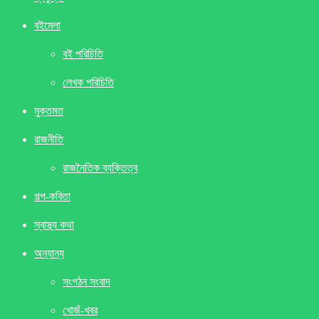
বইমেলা
বই পরিচিতি
লেখক পরিচিতি
মুক্তমত
রাজনীতি
রাজনৈতিক ব্যক্তিত্ব
গল্প-কবিতা
স্বাস্থ্য কথা
অন্যান্য
সংগঠন সংবাদ
খােজঁ-খবর