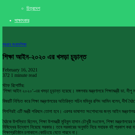
চিত্রদেশ
সাক্ষাৎকার
প্রধান সংবাদ
শিক্ষা
শিক্ষা আইন-২০২০ এর খসড়া চূড়ান্ত
February 16, 2021
372
1 minute read
স্টাফ রিপোর্টার:
‘শিক্ষা আইন ২০২০’-এর খসড়া চূড়ান্ত হয়েছে। মঙ্গলবার মন্ত্রণালয়ে শিক্ষামন্ত্রী ডা. দী
বিষয়টি নিশ্চিত করে শিক্ষা মন্ত্রণালয়ের অতিরিক্ত সচিব মমিনুর রশিদ আমিন বলেন, দীর্
শিগগিরই এটি মন্ত্রী পরিষদে তোলা হবে। এরপর ভাষাগত সংশোধনের জন্য আইন মন্ত্রণালয়
বৈঠকে উপস্থিত ছিলেন, শিক্ষা উপমন্ত্রী মুহিবুল হাসান চৌধুরী নওফেল, শিক্ষা মন্ত্রণালয়ে
নিষিদ্ধের উদ্যোগ নিয়েছে সরকার। তবে সরকারের অনুমতি নিয়ে সহায়ক বই প্রকাশ করা যাবে। শি
শিক্ষাপ্রতিষ্ঠান চলাকালে কোচিংয়ে যেতে পারবে না।