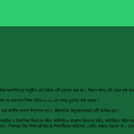
পু মনির সভাপতিত্বে অনুষ্ঠিত এক বৈঠকে এটি চূড়ান্ত করা হয়। বিকাল সাড়ে ৩টা থেকে শুরু হয়
ঘ বৈঠকের পর অবশেষে শিক্ষা আইন-২০২০ এর খসড়া চূড়ান্ত করা হয়েছে।
 হয়ে জাতীয় সংসদে উত্থাপন হবে। রাষ্ট্রপতির অনুমোদনক্রমে এটি কার্যকর হবে।
র মাধ্যমিক ও উচ্চশিক্ষা বিভাগের সচিব, কারিগরি ও মাদ্রাসা বিভাগের সচিব, অতিরিক্ত সচিব 
ক্ষকরা নিজ শিক্ষাপ্রতিষ্ঠানের শিক্ষার্থীদের প্রাইভেট, কোচিং করাতে পারবেন না। তবে ফ্রি