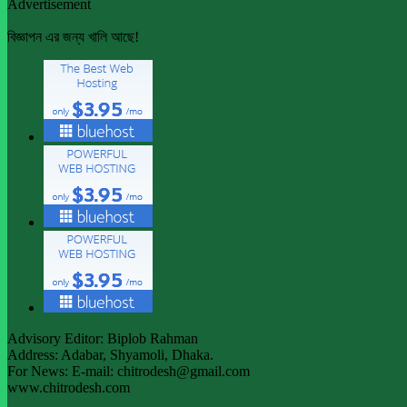
Advertisement
বিজ্ঞাপন এর জন্য খালি আছে!
Advisory Editor: Biplob Rahman
Address: Adabar, Shyamoli, Dhaka.
For News: E-mail: chitrodesh@gmail.com
www.chitrodesh.com