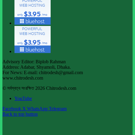
Advisory Editor: Biplob Rahman
Address: Adabar, Shyamoli, Dhaka.
For News: E-mail: chitrodesh@gmail.com
www.chitrodesh.com
© সর্বস্বত্ব সংরক্ষিত 2026 Chitrodesh.com
YouTube
Facebook
X
WhatsApp
Telegram
Back to top button