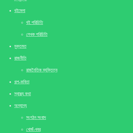
বইমেলা
বই পরিচিতি
লেখক পরিচিতি
মুক্তমত
রাজনীতি
রাজনৈতিক ব্যক্তিত্ব
গল্প-কবিতা
স্বাস্থ্য কথা
অন্যান্য
সংগঠন সংবাদ
খােজঁ-খবর