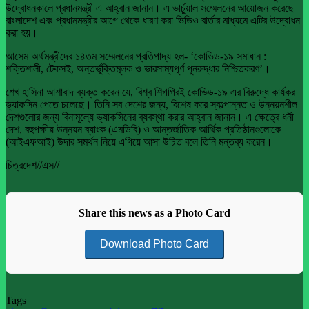
উদ্বোধনকালে প্রধানমন্ত্রী এ আহ্বান জানান। এ ভার্চুয়াল সম্মেলনের আয়োজন করেছে
বাংলাদেশ এবং প্রধানমন্ত্রীর আগে থেকে ধারণ করা ভিডিও বার্তার মাধ্যমে এটির উদ্বোধন
করা হয়।
আসেম অর্থমন্ত্রীদের ১৪তম সম্মেলনের প্রতিপাদ্য হল- ‘কোভিড-১৯ সমাধান :
শক্তিশালী, টেকসই, অন্তর্ভুক্তিমূলক ও ভারসাম্যপূর্ণ পুনরুদ্ধার নিশ্চিতকরণ’।
শেখ হাসিনা আশাবাদ ব্যক্ত করেন যে, বিশ্ব শিগগিরই কোভিড-১৯ এর বিরুদ্ধে কার্যকর
ভ্যাকসিন পেতে চলেছে। তিনি সব দেশের জন্য, বিশেষ করে স্বল্পোন্নত ও উন্নয়নশীল
দেশগুলোর জন্য বিনামূল্যে ভ্যাকসিনের ব্যবস্থা করার আহ্বান জানান। এ ক্ষেত্রে ধনী
দেশ, বহুপক্ষীয় উন্নয়ন ব্যাংক (এমডিবি) ও আন্তর্জাতিক আর্থিক প্রতিষ্ঠানগুলোকে
(আইএফআই) উদার সমর্থন নিয়ে এগিয়ে আসা উচিত বলে তিনি মন্তব্য করেন।
চিত্রদেশ//এস//
Share this news as a Photo Card
Download Photo Card
Tags