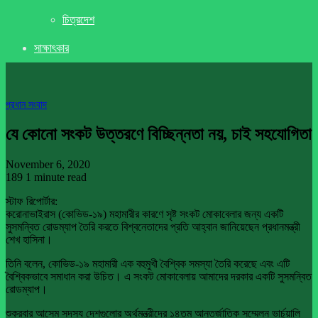
চিত্রদেশ
সাক্ষাৎকার
প্রধান সংবাদ
যে কোনো সংকট উত্তরণে বিচ্ছিন্নতা নয়, চাই সহযোগিতা
November 6, 2020
189
1 minute read
স্টাফ রিপোর্টার:
করোনাভাইরাস (কোভিড-১৯) মহামারীর কারণে সৃষ্ট সংকট মোকাবেলার জন্য একটি
সুসমন্বিত রোডম্যাপ তৈরি করতে বিশ্বনেতাদের প্রতি আহ্বান জানিয়েছেন প্রধানমন্ত্রী
শেখ হাসিনা।
তিনি বলেন, কোভিড-১৯ মহামারী এক বহুমুখী বৈশ্বিক সমস্যা তৈরি করেছে এবং এটি
বৈশ্বিকভাবে সমাধান করা উচিত। এ সংকট মোকাবেলায় আমাদের দরকার একটি সুসমন্বিত
রোডম্যাপ।
শুক্রবার আসেম সদস্য দেশগুলোর অর্থমন্ত্রীদের ১৪তম আন্তর্জাতিক সম্মেলন ভার্চুয়ালি