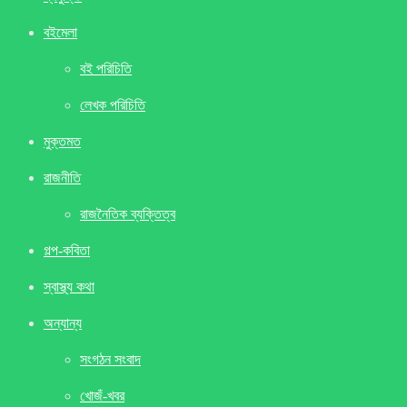
বইমেলা
বই পরিচিতি
লেখক পরিচিতি
মুক্তমত
রাজনীতি
রাজনৈতিক ব্যক্তিত্ব
গল্প-কবিতা
স্বাস্থ্য কথা
অন্যান্য
সংগঠন সংবাদ
খােজঁ-খবর