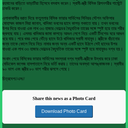
রহমানের বাড়িতে ভাড়াটিয়া হিসেবে বসবাস করেন। স্বামী-স্ত্রী বিসিক শিল্পনগরীর গার্মেন্টে
চাকরি করেন।
এলাকাবাসীর বরাত দিয়ে ফতুল্লার বিসিক ফায়ার সার্ভিসের সিনিয়র স্টেশন অফিসার
মোহাম্মদ কাজল মিয়া জানান, খাদিজা ভবনের ছাদে কাপড় শুকাতে যায়। তখন ভবনের
উপর দিয়ে যাওয়া এক লাখ ৩৩ হাজার ভোল্ডের বৈদ্যুতিক তারের সঙ্গে স্পৃষ্ট হয়ে তার শরীর
জ্বলছে যায়। এসময় খাদিজার জামা কাপড়ে আগুন লেগে নিচে একটি টিনশেড ঘরে আগুন
ধরে যায়। পরে খবর পেয়ে দৌঁড়ে ছাদে উঠে খাদিজার স্বামী মাহাবুব। স্ত্রীকে বাঁচানোর
জন্য তাকে কোলে নিয়ে নিচে নামার জন্য অন্য একটি ছাদে উঠলে সেই ছাদের উপর
যাওয়া এক লাখ ৩৩ হাজার ভোল্ডের বৈদ্যূতিক তারের সঙ্গে স্পৃষ্ট হয়ে মাহাবুবও দগ্ধ হয়।
সংবাদ পেয়ে বিসিকের ফায়ার সার্ভিসের সদস্যরা দগ্ধ স্বামী-স্ত্রীকে উদ্ধার করে ঢাকা
মেডিকেল কলেজ হাসপাতালে নিয়ে ভর্তি করায়। তাদের অবস্থা আশঙ্কাজনক। স্বামীর
৯০ ভাগ এবং স্ত্রীর ৮০ ভাগ শরীর ঝলসে গেছে।
চিত্রদেশ//এস//
Share this news as a Photo Card
Download Photo Card