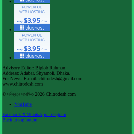
Advisory Editor: Biplob Rahman
Address: Adabar, Shyamoli, Dhaka.
For News: E-mail: chitrodesh@gmail.com
www.chitrodesh.com
© সর্বস্বত্ব সংরক্ষিত 2026 Chitrodesh.com
YouTube
Facebook
X
WhatsApp
Telegram
Back to top button