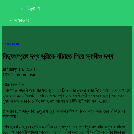
চিত্রদেশ
সাক্ষাৎকার
প্রধান সংবাদ
বিদ্যুৎস্পৃষ্টে দগ্ধ স্ত্রীকে বাঁচাতে গিয়ে স্বামীও দগ্ধ
January 13, 2020
193
1 minute read
স্টাফ রিপোর্টার:
নারায়ণগঞ্জ সদর উপজেলার ফতুল্লায় একটি ভবনের ছাদের উপর দিয়ে যাওয়া এক লাখ ৩৩
হাজার ভোল্ডের বৈদ্যুতিক তারের সঙ্হে স্পৃষ্ট হয়ে স্বামী-স্ত্রী দগ্ধ হয়েছেন। তাদেরকে
মুমূর্ষ অবস্থায় ঢাকা মেডিকেল হাসপাতালের বার্ণ ইউনিটে ভর্তি করা হয়েছে।
সোমবার (১৩ জানুয়ারি) দুপুরে ফতুল্লার শাসনগাঁও এলাকার ওহাব সরদারের বিল্ডিংয়ে এ
ঘটনা ঘটে।
দগ্ধ হওয়া মাহাবুব (২৫) ময়মনসিংহের ফুলপুর থানার গোপপুর এলাকার আবুল কালামের
ছেলে ও তার স্ত্রী খাদিজা আক্তার (২২)। তারা ফতুল্লার শাসনগাঁও এলাকার মিজানুর