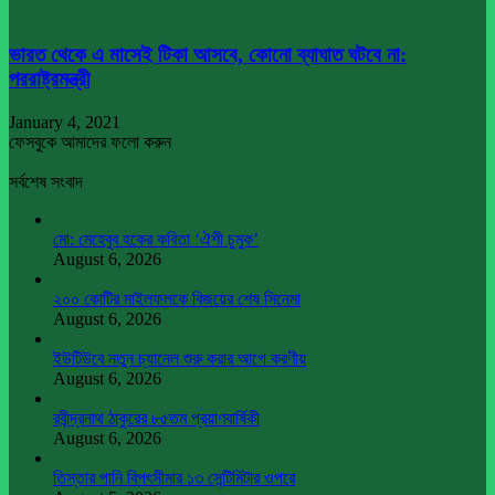
ভারত থেকে এ মাসেই টিকা আসবে, কোনো ব্যাঘাত ঘটবে না:
পররাষ্ট্রমন্ত্রী
January 4, 2021
ফেসবুকে আমাদের ফলো করুন
সর্বশেষ সংবাদ
মো: মেহেবুব হকের কবিতা ‘ঐশী চুমুক’
August 6, 2026
২০০ কোটির মাইলফলকে বিজয়ের শেষ সিনেমা
August 6, 2026
ইউটিউবে নতুন চ্যানেল শুরু করার আগে করণীয়
August 6, 2026
রবীন্দ্রনাথ ঠাকুরের ৮৫তম প্রয়াণবার্ষিকী
August 6, 2026
তিস্তার পানি বিপৎসীমার ১৩ সেন্টিমিটার ওপরে