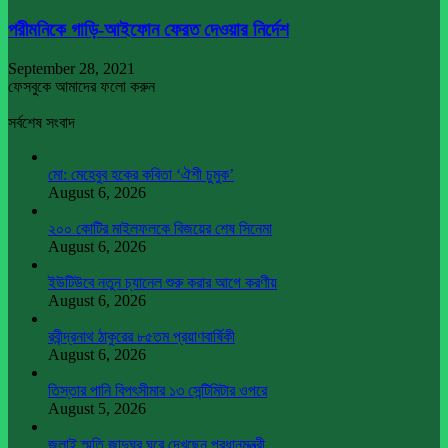
পরীমনিকে গাড়ি-আইফোন ফেরত দেওয়ার নির্দেশ
September 28, 2021
ফেসবুকে আমাদের ফলো করুন
সর্বশেষ সংবাদ
মো: মেহেবুব হকের কবিতা ‘ঐশী চুমুক’
August 6, 2026
২০০ কোটির মাইলফলকে বিজয়ের শেষ সিনেমা
August 6, 2026
ইউটিউবে নতুন চ্যানেল শুরু করার আগে করণীয়
August 6, 2026
রবীন্দ্রনাথ ঠাকুরের ৮৫তম প্রয়াণবার্ষিকী
August 6, 2026
তিস্তার পানি বিপৎসীমার ১৩ সেন্টিমিটার ওপরে
August 5, 2026
জুলাই স্মৃতি জাদুঘর ঘুরে দেখছেন প্রধানমন্ত্রী