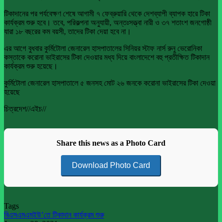
টিকাদানের পর পর্যবেক্ষণ শেষে আগামী ৭ ফেব্রুয়ারি থেকে দেশব্যাপী ব্যাপক হারে টিকা
কার্যক্রম শুরু হবে। তবে, পরিকল্পনা অনুযায়ী, অন্তঃসত্ত্বা নারী ও ৩৭ শতাংশ জনগোষ্ঠী
যারা ১৮ বছরের কম বয়সী, তাদের টিকা দেয়া হবে না।
এর আগে বুধবার কুর্মিটোলা জেনারেল হাসপাতালের সিনিয়র স্টাফ নার্স রুনু ভেরোনিকা
কস্তাকে করোনা ভাইরাসের টিকা দেওয়ার মধ্য দিয়ে বাংলাদেশে বহু প্রতীক্ষিত টিকাদান
কার্যক্রম শুরু হয়েছে।
কুর্মিটোলা জেনারেল হাসপাতালে ৫ জনসহ মোট ২৬ জনকে করোনা ভাইরাসের টিকা দেওয়া
হয়েছে
চিত্রদেশ//এইচ//
Share this news as a Photo Card
Download Photo Card
Tags
বিএসএমএমইউ’তে টিকাদান কার্যক্রম শুরু