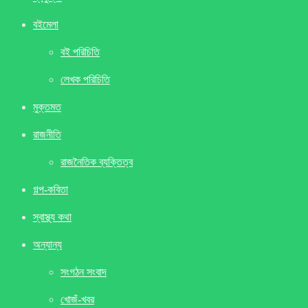
বইমেলা
বই পরিচিতি
লেখক পরিচিতি
মুক্তমত
রাজনীতি
রাজনৈতিক ব্যক্তিত্ব
গল্প-কবিতা
স্বাস্থ্য কথা
অন্যান্য
সংগঠন সংবাদ
খােজঁ-খবর