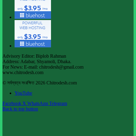
Advisory Editor: Biplob Rahman
Address: Adabar, Shyamoli, Dhaka.
For News: E-mail: chitrodesh@gmail.com
www.chitrodesh.com
© সর্বস্বত্ব সংরক্ষিত 2026 Chitrodesh.com
YouTube
Facebook
X
WhatsApp
Telegram
Back to top button