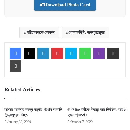
Download Photo Card
পরিচালককে শোকজ
পোশাকবিধি: জনস্বাস্থ্যের
Facebook
X
LinkedIn
Pinterest
Skype
WhatsApp
Viber
Share via Email
Print
Related Articles
যশোরে আনসার সদস্য হত্যার প্রধান আসামি
বেগমগঞ্জে নারীকে বিবস্ত্র করে নির্যাতন: আরও
‘বন্দুকযুদ্ধে’ নিহত
দুজন গ্রেফতার
January 30, 2020
October 7, 2020