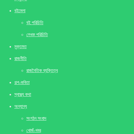
বইমেলা
বই পরিচিতি
লেখক পরিচিতি
মুক্তমত
রাজনীতি
রাজনৈতিক ব্যক্তিত্ব
গল্প-কবিতা
স্বাস্থ্য কথা
অন্যান্য
সংগঠন সংবাদ
খােজঁ-খবর