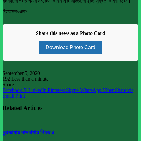
সদস্যদের প্রতি গভীর সমবেদনা জানান এবং আহতদের দ্রুত সুস্থতা কামনা করেন।
চিত্রদেশ//এল//
Share this news as a Photo Card
Download Photo Card
September 5, 2020
192
Less than a minute
Share
Facebook
X
LinkedIn
Pinterest
Skype
WhatsApp
Viber
Share via
Email
Print
Related Articles
চুয়াডাঙ্গায় বাসচাপায় নিহত ৫