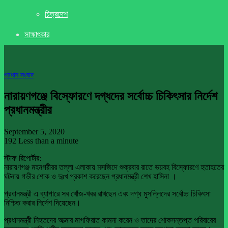
চিত্রদেশ
সাক্ষাৎকার
প্রধান সংবাদ
নারায়ণগঞ্জে বিস্ফোরণে দগ্ধদের সর্বোচ্চ চিকিৎসার নির্দেশ
প্রধানমন্ত্রীর
September 5, 2020
192
Less than a minute
স্টাফ রিপোর্টার:
নারায়ণগঞ্জ মহনগরীরর তল্লা এলাকায় মসজিদে শুক্রবার রাতে ভয়বহ বিস্ফোরণে হতাহতের
ঘটনায় গভীর শোক ও দুঃখ প্রকাশ করেছেন প্রধানমন্ত্রী শেখ হাসিনা ।
প্রধানমন্ত্রী এ ব্যাপারে সব খোঁজ-খবর রাখছেন এবং দগ্ধ মুসল্লিদের সর্বোচ্চ চিকিৎসা
নিশ্চিত করার নির্দেশ দিয়েছেন।
প্রধানমন্ত্রী নিহতদের আত্মার মাগফিরাত কামনা করেন ও তাদের শোকসন্তপ্ত পরিবারের