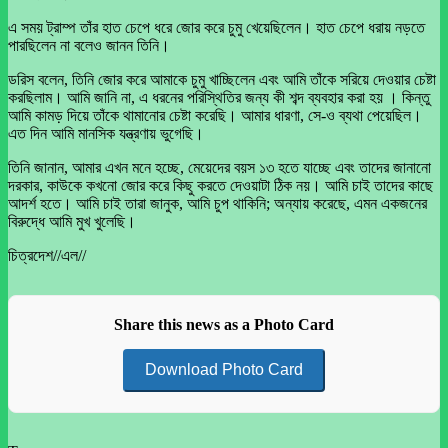
এ সময় ট্রাম্প তাঁর হাত চেপে ধরে জোর করে চুমু খেয়েছিলেন। হাত চেপে ধরায় নড়তে
পারছিলেন না বলেও জানন তিনি।
ডরিস বলেন, তিনি জোর করে আমাকে চুমু খাচ্ছিলেন এবং আমি তাঁকে সরিয়ে দেওয়ার চেষ্টা
করছিলাম। আমি জানি না, এ ধরনের পরিস্থিতির জন্য কী শব্দ ব্যবহার করা হয় । কিন্তু
আমি কামড় দিয়ে তাঁকে থামানোর চেষ্টা করেছি। আমার ধারণা, সে-ও ব্যথা পেয়েছিল।
এত দিন আমি মানসিক যন্ত্রণায় ভুগেছি।
তিনি জানান, আমার এখন মনে হচ্ছে, মেয়েদের বয়স ১৩ হতে যাচ্ছে এবং তাদের জানানো
দরকার, কাউকে কখনো জোর করে কিছু করতে দেওয়াটা ঠিক নয়। আমি চাই তাদের কাছে
আদর্শ হতে। আমি চাই তারা জানুক, আমি চুপ থাকিনি; অন্যায় করেছে, এমন একজনের
বিরুদ্ধে আমি মুখ খুলেছি।
চিত্রদেশ//এল//
Share this news as a Photo Card
Download Photo Card