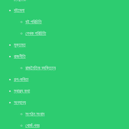
বইমেলা
বই পরিচিতি
লেখক পরিচিতি
মুক্তমত
রাজনীতি
রাজনৈতিক ব্যক্তিত্ব
গল্প-কবিতা
স্বাস্থ্য কথা
অন্যান্য
সংগঠন সংবাদ
খােজঁ-খবর