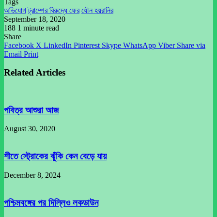
Tags
অভিযোগ
ট্রাম্পের বিরুদ্ধে ফের
যৌন হয়রানির
September 18, 2020
188
1 minute read
Share
Facebook
X
LinkedIn
Pinterest
Skype
WhatsApp
Viber
Share via
Email
Print
Related Articles
পবিত্র আশুরা আজ
August 30, 2020
শীতে স্ট্রোকের ঝুঁকি কেন বেড়ে যায়
December 8, 2024
পশ্চিমবঙ্গের পর দিল্লিও লকডাউন