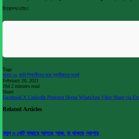
চিত্রদেশ//এইচ//
Tags
আহত ৩০
জাবি শিক্ষার্থীদের সঙ্গে স্থানীয়দের সংঘর্ষ
February 20, 2021
184
2 minutes read
Share
Facebook
X
LinkedIn
Pinterest
Skype
WhatsApp
Viber
Share via Em
Related Articles
নতুন ৩ নোট বাজারে আসছে আজ, যা থাকছে নকশায়