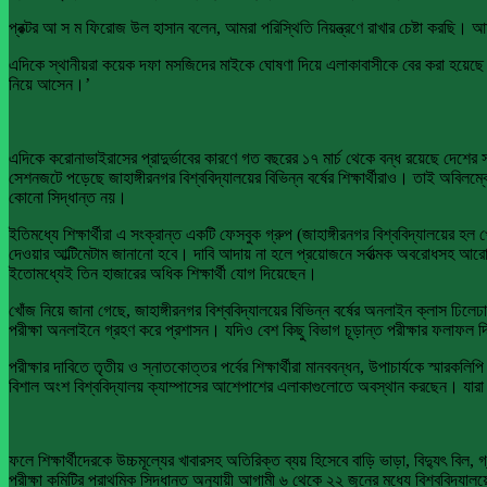
প্রক্টর আ স ম ফিরোজ উল হাসান বলেন, আমরা পরিস্থিতি নিয়ন্ত্রণে রাখার চেষ্টা করছি। আম
এদিকে স্থানীয়রা কয়েক দফা মসজিদের মাইকে ঘোষণা দিয়ে এলাকাবাসীকে বের করা হয়েছে।
নিয়ে আসেন।’
এদিকে করোনাভাইরাসের প্রাদুর্ভাবের কারণে গত বছরের ১৭ মার্চ থেকে বন্ধ রয়েছে দেশের সব শ
সেশনজটে পড়েছে জাহাঙ্গীরনগর বিশ্ববিদ্যালয়ের বিভিন্ন বর্ষের শিক্ষার্থীরাও। তাই অবিলম্ব
কোনো সিদ্ধান্ত নয়।
ইতিমধ্যে শিক্ষার্থীরা এ সংক্রান্ত একটি ফেসবুক গ্রুপ (জাহাঙ্গীরনগর বিশ্ববিদ্যালয়ের 
দেওয়ার আল্টিমেটাম জানানো হবে। দাবি আদায় না হলে প্রয়োজনে সর্বাত্মক অবরোধসহ আরো ন
ইতোমধ্যেই তিন হাজারের অধিক শিক্ষার্থী যোগ দিয়েছেন।
খোঁজ নিয়ে জানা গেছে, জাহাঙ্গীরনগর বিশ্ববিদ্যালয়ের বিভিন্ন বর্ষের অনলাইন ক্লাস ঢিলেঢ
পরীক্ষা অনলাইনে গ্রহণ করে প্রশাসন। যদিও বেশ কিছু বিভাগ চূড়ান্ত পরীক্ষার ফলাফল দ
পরীক্ষার দাবিতে তৃতীয় ও স্নাতকোত্তর পর্বের শিক্ষার্থীরা মানববন্ধন, উপাচার্যকে স্মা
বিশাল অংশ বিশ্ববিদ্যালয় ক্যাম্পাসের আশেপাশের এলাকাগুলোতে অবস্থান করছেন। য
ফলে শিক্ষার্থীদেরকে উচ্চমূল্যের খাবারসহ অতিরিক্ত ব্যয় হিসেবে বাড়ি ভাড়া, বিদ্যুৎ বিল,
পরীক্ষা কমিটির প্রাথমিক সিদ্ধান্ত অনুযায়ী আগামী ৬ থেকে ২২ জুনের মধ্যে বিশ্ববিদ্যালয়ে