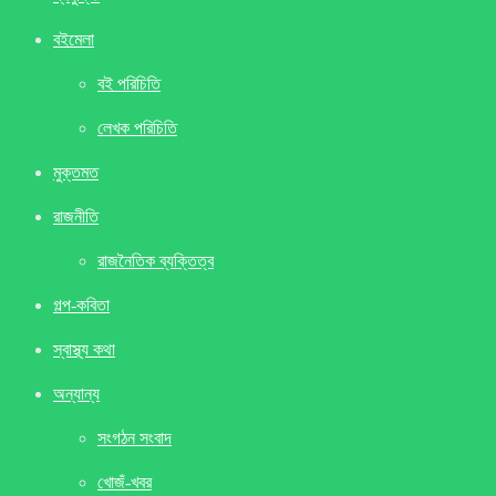
বইমেলা
বই পরিচিতি
লেখক পরিচিতি
মুক্তমত
রাজনীতি
রাজনৈতিক ব্যক্তিত্ব
গল্প-কবিতা
স্বাস্থ্য কথা
অন্যান্য
সংগঠন সংবাদ
খােজঁ-খবর