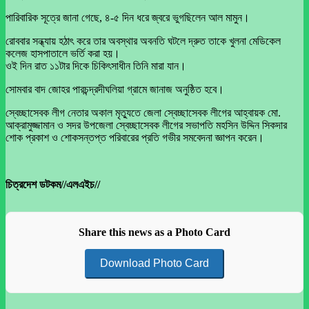
পারিবারিক সূত্রে জানা গেছে, ৪-৫ দিন ধরে জ্বরে ভুগছিলেন আল মামুন।
রোববার সন্ধ্যায় হঠাৎ করে তার অবস্থার অবনতি ঘটলে দ্রুত তাকে খুলনা মেডিকেল
কলেজ হাসপাতালে ভর্তি করা হয়।
ওই দিন রাত ১১টার দিকে চিকিৎসাধীন তিনি মারা যান।
সোমবার বাদ জোহর পারচন্দ্রদীঘলিয়া গ্রামে জানাজ অনুষ্ঠিত হবে।
স্বেচ্ছাসেবক লীগ নেতার অকাল মৃত্যুতে জেলা স্বেচ্ছাসেবক লীগের আহ্বায়ক মো.
আক্রামুজ্জামান ও সদর উপজেলা স্বেচ্ছাসেবক লীগের সভাপতি মহসিন উদ্দিন সিকদার
শোক প্রকাশ ও শোকসন্তপ্ত পরিবারের প্রতি গভীর সমবেদনা জ্ঞাপন করেন।
চিত্রদেশ ডটকম//এলএইচ//
Share this news as a Photo Card
Download Photo Card