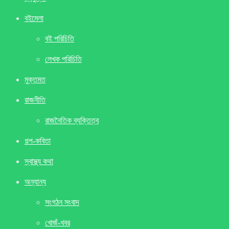
বইমেলা
বই পরিচিতি
লেখক পরিচিতি
মুক্তমত
রাজনীতি
রাজনৈতিক ব্যক্তিত্ব
গল্প-কবিতা
স্বাস্থ্য কথা
অন্যান্য
সংগঠন সংবাদ
খােজঁ-খবর