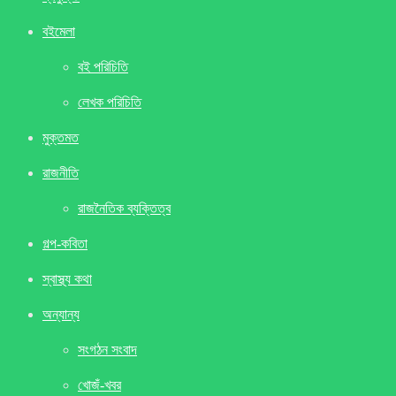
বইমেলা
বই পরিচিতি
লেখক পরিচিতি
মুক্তমত
রাজনীতি
রাজনৈতিক ব্যক্তিত্ব
গল্প-কবিতা
স্বাস্থ্য কথা
অন্যান্য
সংগঠন সংবাদ
খােজঁ-খবর