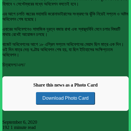
হিসাবে ৭ সেপ্টেম্বরের মধ্যে অধিবেশন বসতেই হবে।
এর আগে চলতি বছরের মহামারি করোনাভাইরাসের সংক্রমণের ঝুঁকি নিয়েই সপ্তম ও অষ্টম
অধিবেশন শেষ হয়েছে।
এবারের অধিবেশনেও সামাজিক দূরত্ব বজায় রাখা এবং স্বাস্থ্যবিধি মেনে চলার বিষয়টি
মাথায় রেখেই আয়োজন চলছে।
বাজেট অধিবেশনের আগে ১৮ এপ্রিল সপ্তম অধিবেশনের মেয়াদ ছিল মাত্র এক দিন।
ওই দিন মাত্র দেড় ঘণ্টায় অধিবেশন শেষ হয়, যা ছিল ইতিহাসের সংক্ষিপ্ততম
অধিবেশন।
চিত্রদেশ//এল//
Share this news as a Photo Card
Download Photo Card
September 6, 2020
192
1 minute read