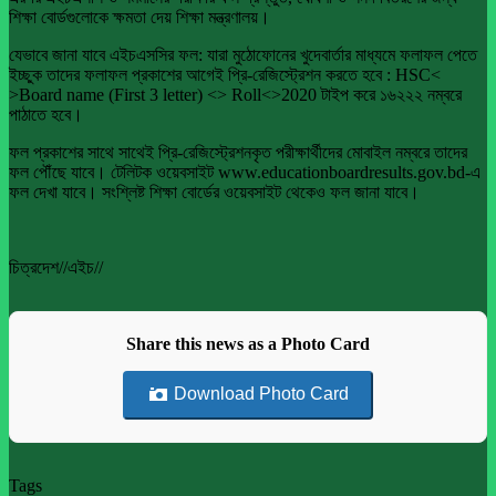
শিক্ষা বোর্ডগুলোকে ক্ষমতা দেয় শিক্ষা মন্ত্রণালয়।
যেভাবে জানা যাবে এইচএসসির ফল: যারা মুঠোফোনের খুদেবার্তার মাধ্যমে ফলাফল পেতে
ইচ্ছুক তাদের ফলাফল প্রকাশের আগেই প্রি-রেজিস্ট্রেশন করতে হবে : HSC<
>Board name (First 3 letter) <> Roll<>2020 টাইপ করে ১৬২২২ নম্বরে
পাঠাতে হবে।
ফল প্রকাশের সাথে সাথেই প্রি-রেজিস্ট্রেশনকৃত পরীক্ষার্থীদের মোবাইল নম্বরে তাদের
ফল পৌঁছে যাবে। টেলিটক ওয়েবসাইট www.educationboardresults.gov.bd-এ
ফল দেখা যাবে। সংশ্লিষ্ট শিক্ষা বোর্ডের ওয়েবসাইট থেকেও ফল জানা যাবে।
চিত্রদেশ//এইচ//
Share this news as a Photo Card
Download Photo Card
Tags