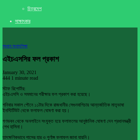
চিত্রদেশ
সাক্ষাৎকার
প্রধান সংবাদ
শিক্ষা
এইচএসসির ফল প্রকাশ
January 30, 2021
444
1 minute read
স্টাফ রিপোর্টার:
এইচএসসি ও সমমানের পরীক্ষার ফল প্রকাশ করা হয়েছে।
শনিবার সকাল পৌনে ১১টার দিকে রাজধানীর সেগুনবাগিচায় আন্তর্জাতিক মাতৃভাষা
ইনস্টিটিউট থেকে ফলাফল ঘোষণা করা হয়।
গণভবন থেকে অনলাইনে সংযুক্ত হয়ে ফলাফলের আনুষ্ঠানিক ঘোষণা দেন প্রধানমন্ত্রী
শেখ হাসিনা।
তাৎক্ষণিকভাবে পাসের হার ও পূর্ণাঙ্গ ফলাফল জানা যায়নি।