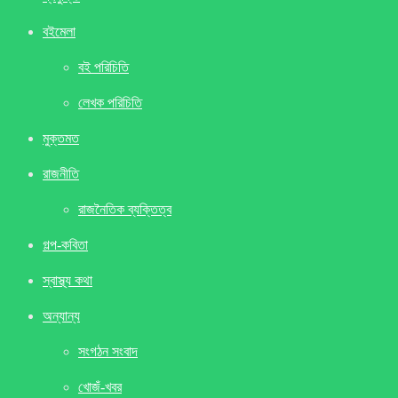
বইমেলা
বই পরিচিতি
লেখক পরিচিতি
মুক্তমত
রাজনীতি
রাজনৈতিক ব্যক্তিত্ব
গল্প-কবিতা
স্বাস্থ্য কথা
অন্যান্য
সংগঠন সংবাদ
খােজঁ-খবর