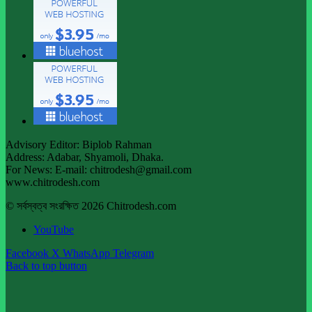
Advisory Editor: Biplob Rahman
Address: Adabar, Shyamoli, Dhaka.
For News: E-mail: chitrodesh@gmail.com
www.chitrodesh.com
© সর্বস্বত্ব সংরক্ষিত 2026 Chitrodesh.com
YouTube
Facebook
X
WhatsApp
Telegram
Back to top button