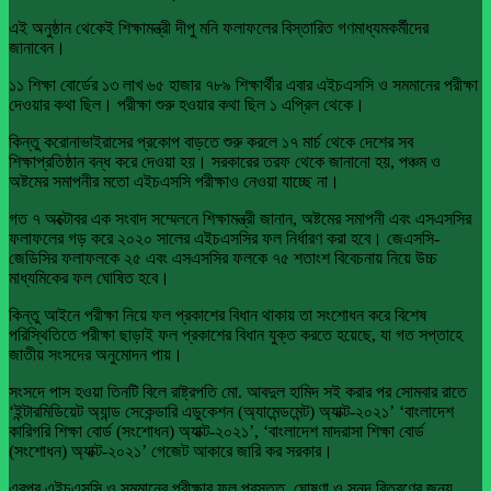
এই অনুষ্ঠান থেকেই শিক্ষামন্ত্রী দীপু মনি ফলাফলের বিস্তারিত গণমাধ্যমকর্মীদের
জানাবেন।
১১ শিক্ষা বোর্ডের ১৩ লাখ ৬৫ হাজার ৭৮৯ শিক্ষার্থীর এবার এইচএসসি ও সমমানের পরীক্ষা
দেওয়ার কথা ছিল। পরীক্ষা শুরু হওয়ার কথা ছিল ১ এপ্রিল থেকে।
কিন্তু করোনাভাইরাসের প্রকোপ বাড়তে শুরু করলে ১৭ মার্চ থেকে দেশের সব
শিক্ষাপ্রতিষ্ঠান বন্ধ করে দেওয়া হয়। সরকারের তরফ থেকে জানানো হয়, পঞ্চম ও
অষ্টমের সমাপনীর মতো এইচএসসি পরীক্ষাও নেওয়া যাচ্ছে না।
গত ৭ অক্টোবর এক সংবাদ সম্মেলনে শিক্ষামন্ত্রী জানান, অষ্টমের সমাপনী এবং এসএসসির
ফলাফলের গড় করে ২০২০ সালের এইচএসসির ফল নির্ধারণ করা হবে। জেএসসি-
জেডিসির ফলাফলকে ২৫ এবং এসএসসির ফলকে ৭৫ শতাংশ বিবেচনায় নিয়ে উচ্চ
মাধ্যমিকের ফল ঘোষিত হবে।
কিন্তু আইনে পরীক্ষা নিয়ে ফল প্রকাশের বিধান থাকায় তা সংশোধন করে বিশেষ
পরিস্থিতিতে পরীক্ষা ছাড়াই ফল প্রকাশের বিধান যুক্ত করতে হয়েছে, যা গত সপ্তাহে
জাতীয় সংসদের অনুমোদন পায়।
সংসদে পাস হওয়া তিনটি বিলে রাষ্ট্রপতি মো. আবদুল হামিদ সই করার পর সোমবার রাতে
‘ইন্টারমিডিয়েট অ্যান্ড সেকেন্ডারি এডুকেশন (অ্যামেন্ডমেন্ট) অ্যাক্ট-২০২১’ ‘বাংলাদেশ
কারিগরি শিক্ষা বোর্ড (সংশোধন) অ্যাক্ট-২০২১’, ‘বাংলাদেশ মাদরাসা শিক্ষা বোর্ড
(সংশোধন) অ্যাক্ট-২০২১’ গেজেট আকারে জারি কর সরকার।
এরপর এইচএসসি ও সমমানের পরীক্ষার ফল প্রস্তুত, ঘোষণা ও সনদ বিতরণের জন্য