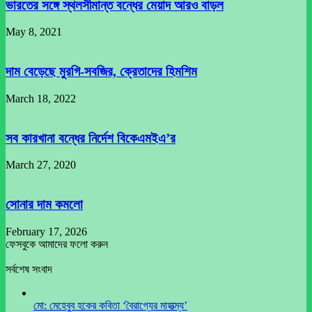
ভারতের সঙ্গে স্থলসীমান্ত বন্ধের মেয়াদ আরও বাড়ল
May 8, 2021
দাম বেড়েছে মুরগি-সবজির, ক্রেতাদের হিমশিম
March 18, 2022
সব কারখানা বন্ধের নির্দেশ বিকেএমইএ’র
March 27, 2020
সোনার দাম কমলো
February 17, 2026
ফেসবুকে আমাদের ফলো করুন
সর্বশেষ সংবাদ
মো: মেহেবুব হকের কবিতা ‘বৈরাগ্যের মাহাত্ম্য’