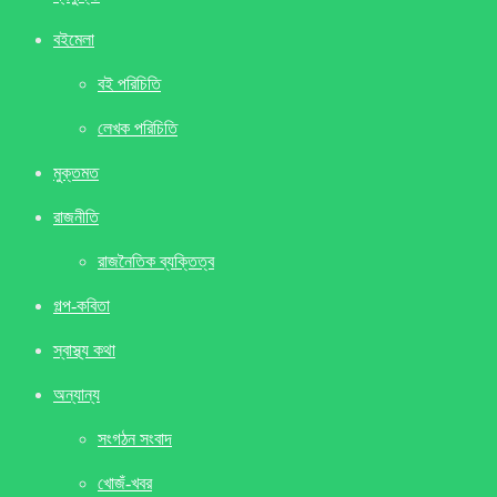
বইমেলা
বই পরিচিতি
লেখক পরিচিতি
মুক্তমত
রাজনীতি
রাজনৈতিক ব্যক্তিত্ব
গল্প-কবিতা
স্বাস্থ্য কথা
অন্যান্য
সংগঠন সংবাদ
খােজঁ-খবর