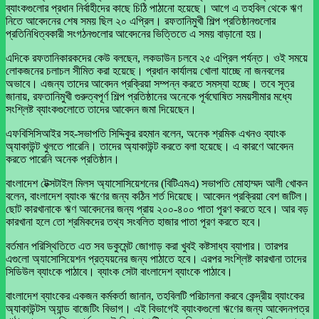
ব্যাংকগুলোর প্রধান নির্বাহীদের কাছে চিঠি পাঠানো হয়েছে। আগে এ তহবিল থেকে ঋণ
নিতে আবেদনের শেষ সময় ছিল ২০ এপ্রিল। রফতানিমুখী শিল্প প্রতিষ্ঠানগুলোর
প্রতিনিধিত্বকারী সংগঠনগুলোর আবেদনের ভিত্তিতে এ সময় বাড়ানো হয়।
এদিকে রফতানিকারকদের কেউ বলছেন, লকডাউন চলবে ২৫ এপ্রিল পর্যন্ত। ওই সময়ে
লোকজনের চলাচল সীমিত করা হয়েছে। প্রধান কার্যালয় খোলা যাচ্ছে না জনবলের
অভাবে। এজন্য তাদের আবেদন প্রক্রিয়া সম্পন্ন করতে সমস্যা হচ্ছে। তবে সূত্র
জানায়, রফতানিমুখী গুরুত্বপূর্ণ শিল্প প্রতিষ্ঠানের অনেকে পূর্বঘোষিত সময়সীমার মধ্যে
সংশ্লিষ্ট ব্যাংকগুলোতে তাদের আবেদন জমা দিয়েছেন।
এফবিসিসিআইর সহ-সভাপতি সিদ্দিকুর রহমান বলেন, অনেক শ্রমিক এখনও ব্যাংক
অ্যাকাউন্ট খুলতে পারেনি। তাদের অ্যাকাউন্ট করতে বলা হয়েছে। এ কারণে আবেদন
করতে পারেনি অনেক প্রতিষ্ঠান।
বাংলাদেশ টেক্সটাইল মিলস অ্যাসোসিয়েশনের (বিটিএমএ) সভাপতি মোহাম্মদ আলী খোকন
বলেন, বাংলাদেশ ব্যাংক ঋণের জন্য কঠিন শর্ত দিয়েছে। আবেদন প্রক্রিয়া বেশ জটিল।
ছোট কারখানাকে ঋণ আবেদনের জন্য প্রায় ২০০-৪০০ পাতা পূরণ করতে হবে। আর বড়
কারখানা হলে তো শ্রমিকদের তথ্য সংবলিত হাজার পাতা পূরণ করতে হবে।
বর্তমান পরিস্থিতিতে এত সব ডকুমেন্ট জোগাড় করা খুবই কষ্টসাধ্য ব্যাপার। তারপর
এগুলো অ্যাসোসিয়েশন প্রত্যয়নের জন্য পাঠাতে হবে। এরপর সংশ্লিষ্ট কারখানা তাদের
সিডিউল ব্যাংকে পাঠাবে। ব্যাংক সেটা বাংলাদেশ ব্যাংকে পাঠাবে।
বাংলাদেশ ব্যাংকের একজন কর্মকর্তা জানান, তহবিলটি পরিচালনা করবে কেন্দ্রীয় ব্যাংকের
অ্যাকাউন্টস অ্যান্ড বাজেটিং বিভাগ। এই বিভাগেই ব্যাংকগুলো ঋণের জন্য আবেদনপত্র