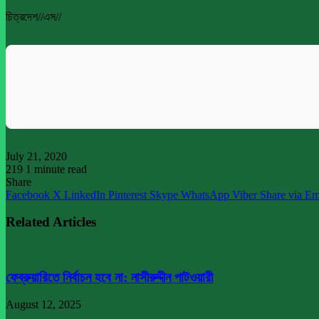
চিত্রদেশ//এস//
July 21, 2020
219
1 minute read
Share
Facebook
X
LinkedIn
Pinterest
Skype
WhatsApp
Viber
Share via Em
Related Articles
ফেব্রুয়ারিতে নির্বাচন হবে না: নাসীরুদ্দীন পাটওয়ারী
August 12, 2025