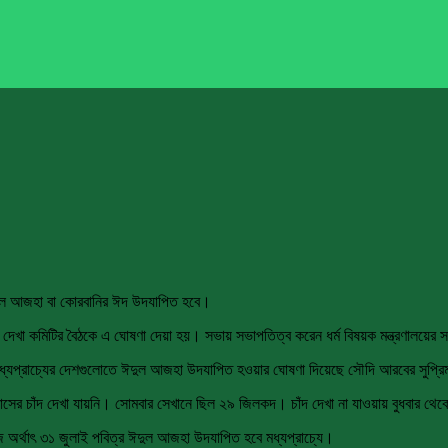
ঈদুল আজহা বা কোরবানির ঈদ উদযাপিত হবে।
ঁদ দেখা কমিটির বৈঠকে এ ঘোষণা দেয়া হয়। সভায় সভাপতিত্ব করেন ধর্ম বিষয়ক মন্ত্রণালয়ের
্যপ্রাচ্যের দেশগুলোতে ঈদুল আজহা উদযাপিত হওয়ার ঘোষণা দিয়েছে সৌদি আরবের সুপ্রিম
াসের চাঁদ দেখা যায়নি। সোমবার সেখানে ছিল ২৯ জিলকদ। চাঁদ দেখা না যাওয়ায় বুধবার থেকে
জ অর্থাৎ ৩১ জুলাই পবিত্র ঈদুল আজহা উদযাপিত হবে মধ্যপ্রাচ্যে।