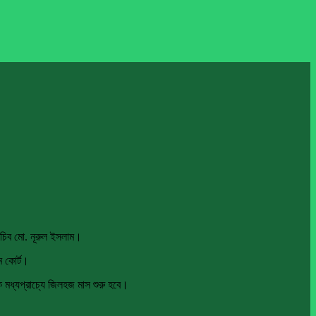
 সচিব মো. নূরুল ইসলাম।
 কোর্ট।
 মধ্যপ্রাচ্যে জিলহজ মাস শুরু হবে।