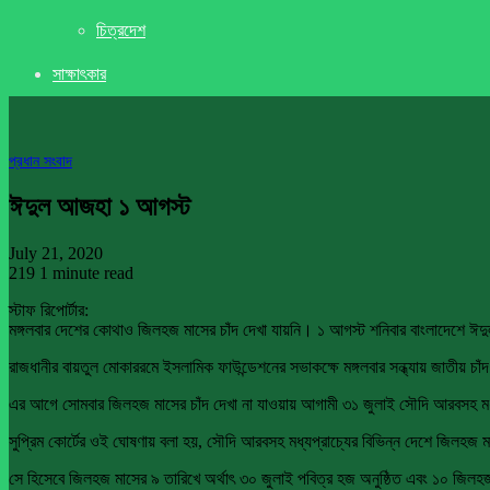
চিত্রদেশ
সাক্ষাৎকার
প্রধান সংবাদ
ঈদুল আজহা ১ আগস্ট
July 21, 2020
219
1 minute read
স্টাফ রিপোর্টার:
মঙ্গলবার দেশের কোথাও জিলহজ মাসের চাঁদ দেখা যায়নি। ১ আগস্ট শনিবার বাংলাদেশে 
রাজধানীর বায়তুল মোকাররমে ইসলামিক ফাউন্ডেশনের সভাকক্ষে মঙ্গলবার সন্ধ্যায় জাতীয় চা
এর আগে সোমবার জিলহজ মাসের চাঁদ দেখা না যাওয়ায় আগামী ৩১ জুলাই সৌদি আরবসহ মধ
সুপ্রিম কোর্টের ওই ঘোষণায় বলা হয়, সৌদি আরবসহ মধ্যপ্রাচ্যের বিভিন্ন দেশে জিলহজ ম
সে হিসেবে জিলহজ মাসের ৯ তারিখে অর্থাৎ ৩০ জুলাই পবিত্র হজ অনুষ্ঠিত এবং ১০ জিলহ