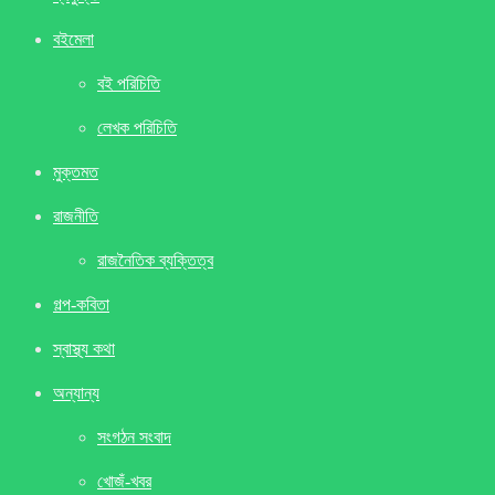
বইমেলা
বই পরিচিতি
লেখক পরিচিতি
মুক্তমত
রাজনীতি
রাজনৈতিক ব্যক্তিত্ব
গল্প-কবিতা
স্বাস্থ্য কথা
অন্যান্য
সংগঠন সংবাদ
খােজঁ-খবর