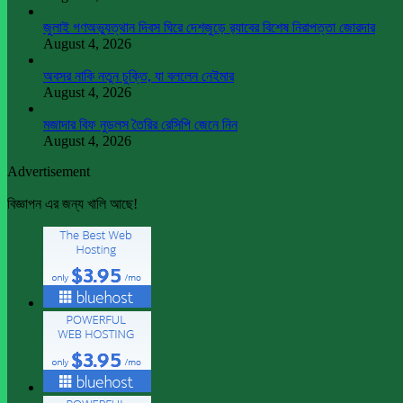
জুলাই গণঅভ্যুত্থান দিবস ঘিরে দেশজুড়ে র‌্যাবের বিশেষ নিরাপত্তা জোরদার
August 4, 2026
অবসর নাকি নতুন চুক্তি, যা বললেন নেইমার
August 4, 2026
মজাদার বিফ নুডলস তৈরির রেসিপি জেনে নিন
August 4, 2026
Advertisement
বিজ্ঞাপন এর জন্য খালি আছে!