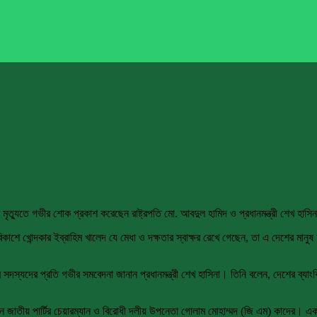
এর মৃত্যুতে গভীর শোক প্রকাশ করেছেন রাষ্ট্রপতি মো. আবদুল হামিদ ও প্রধানমন্ত্রী শেখ হাসি
ঠু বিকাশে খোন্দকার ইব্রাহিম খালেদ যে মেধা ও দক্ষতার স্বাক্ষর রেখে গেছেন, তা এ দেশের মান
দস্যদের প্রতি গভীর সমবেদনা জানান প্রধানমন্ত্রী শেখ হাসিনা। তিনি বলেন, দেশের ব্যাংকিং
ছেন জাতীয় পার্টির চেয়ারম্যান ও বিরোধী দলীয় উপনেতা গোলাম মোহাম্মদ (জি এম) কাদের। এ