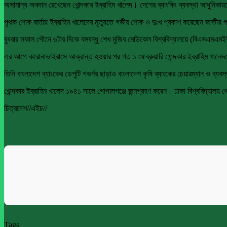
অসামান্য অবদান রেখেছেন খোন্দকার ইব্রাহিম খালেদ। দেশের ব্যাংকিং ব্যবস্থা আধুনিকায়
পৃথক শোক বার্তায় ইব্রাহিম খালেদের মৃত্যুতে গভীর শোক ও দুঃখ প্রকাশ করেছেন জাতীয় প
বুধবার সকাল পৌনে ৬টার দিকে বঙ্গবন্ধু শেখ মুজিব মেডিকেল বিশ্ববিদ্যালয়ে (বিএসএমএম
এর আগে করোনাভাইরাসে আক্রান্ত হওয়ার পর গত ১ ফেব্রুয়ারি খোন্দকার ইব্রাহিম খালে
তিনি বাংলাদেশ ব্যাংকের ডেপুটি গভর্নর ছাড়াও বাংলাদেশ কৃষি ব্যাংকের চেয়ারম্যান ও ব্
খোন্দকার ইব্রাহিম খালেদ ১৯৪১ সালে গোপালগঞ্জে জন্মগ্রহণ করেন। ঢাকা বিশ্ববিদ্যা
চিত্রদেশ//এইচ//
Tags