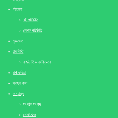
বইমেলা
বই পরিচিতি
লেখক পরিচিতি
মুক্তমত
রাজনীতি
রাজনৈতিক ব্যক্তিত্ব
গল্প-কবিতা
স্বাস্থ্য কথা
অন্যান্য
সংগঠন সংবাদ
খােজঁ-খবর