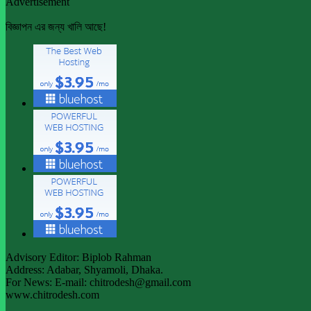
Advertisement
বিজ্ঞাপন এর জন্য খালি আছে!
Advisory Editor: Biplob Rahman
Address: Adabar, Shyamoli, Dhaka.
For News: E-mail: chitrodesh@gmail.com
www.chitrodesh.com