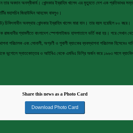
নে তার অবদান অনস্বীকার্য। খোন্দকার ইব্রাহিম খালেদ এর মৃত্যুতে দেশ এক প্রতিভাধর সন
ার্টির মহাসচিব জিয়াউদ্দিন আহমেদ বাবলুও।
ইউ) চিকিৎসাধীন অবস্থায় খোন্দকার ইব্রাহিম খালেদ মারা যান। তার বয়স হয়েছিল ৮০ বছর।
দকে রাজধানীর শ্যামলীতে বাংলাদেশ স্পেশালাইজড হাসপাতালে ভর্তি করা হয়। পরে সেখান
যবস্থাপনা পরিচালক এবং সোনালী, অগ্রণী ও পূবালী ব্যাংকের ব্যবস্থাপনা পরিচালক হিসেবেও 
লয় থেকে ভূগোলে স্নাতকোত্তর ও আইবিএ থেকে এমবিএ ডিগ্রি অর্জন করে ১৯৬৩ সালে ব্যাংকি
Share this news as a Photo Card
Download Photo Card