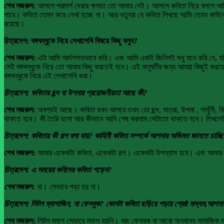
শেখ নজরুল:
আসলে পরামর্শ দেয়ার ক্ষমতা তো আমার নেই। আসলে কবিতা নিয়ে বললে আমি 
পারে। কবিতা তেমন করে লেখা হচ্ছে না। আর নতুনরা যে কবিতা লিখছে আমি তেমন কাউক
রয়েছে।
চিত্রদেশ: বঙ্গবন্ধুকে নিয়ে লেখালেখি বিষয়ে কিছু বলুন?
শেখ নজরুল:
এটা আমি আর্দশগতভাবে করি। এবং আমি একটা জিনিসই শুধু মনে করি যে, যদ
সেই বঙ্গবন্ধুকে নিয়ে তো আমার কিছু করতেই হবে। এই মানুষটির জন্য আমরা কিছুই করতে প
বঙ্গবন্ধুকে নিয়ে এই লেখালেখি করা।
চিত্রদেশ: কবিতায় ছন্দ বা উপমার প্রয়োজনীয়তা আছে কী?
শেখ নজরুল:
অবশ্যই আছে। কবিতা যখন আসবে তখন তো ছন্দ, মাত্রা, উপমা , গাথুঁনী, বি
থাকতে হবে। কী তৈরি হলো আর কীভাবে আমি শেষ করলাম সেটাতো থাকতে হবে। লিখলেই তো
চিত্রদেশ: কবিতায় কী গল্প বলা যায়? কাহিনী কবিতা সম্পর্কে আপনার অভিমত জানতে চাচ্ছ
শেখ নজরুল:
আমার একেকটা কবিতা, একেকটা গল্প। একেকটা উপন্যাস হবে। এবং আমার লে
চিত্রদেশ: এ সময়ের কবিদের কবিতা পড়েন?
শেখ
নজরুল
: না। সেভাবে পড়া হয় না।
চিত্রদেশ: লিটল ম্যাগাজিন, না ফেসবুক? কোনটা কবিতা ছড়িয়ে পড়ার শ্রেষ্ঠ মাধ্যম,আপ
শেখ নজরুল:
লিটল ম্যাগ সেভাবে সফল হয়নি। বরং ফেসবুক বা আরো অন্যান্য সামাজিক ম