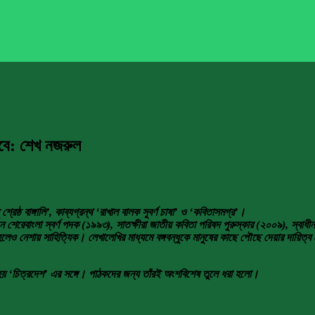
বে: শেখ নজরুল
্ঠ বাঙ্গালি’, কাব্যগ্রন্থ ‘রাখাল বালক সুবর্ণ চাষা’ ও ‘কবিতাসমগ্র’।
শেরেবাংলা স্বর্ণ পদক (১৯৯৩), সাতক্ষীরা জাতীয় কবিতা পরিষদ পুরুস্কার (২০০৯), স্বাধী
হলেও নেশায় সাহিত্যিক। লেখালেখির মাধ্যমে বঙ্গবন্ধুকে মানুষের কাছে পৌছে দেয়ার দায়িত্
 হয় ‘চিত্রদেশ’ এর সঙ্গে। পাঠকদের জন্য তাঁরই অংশবিশেষ তুলে ধরা হলো।