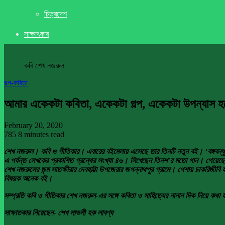
চিত্রদেশ
সাক্ষাৎকার
কবি শেখ নজরুল
গল্প-কবিতা
আমার একেকটা কবিতা, একেকটা গল্প, একেকটা উপন্যাস হ
February 20, 2020
785
8 minutes read
শেখ নজরুল। কবি ও গীতিকার। এবারের বইমেলায় এসেছে তার তিনটি নতুন বই। ‘বঙ্গবন্ধু শ্রেষ
এ পর্যন্ত লেখকের প্রকাশিত গ্রন্থের সংখ্যা ৪৬। লিখেছেন তিনশ’র মতো গান। পেয়েছেন 
শেখ নজরুলের জন্ম সাতক্ষীরার দেবহাট্টা উপজেরার জগন্নাথপুর গ্রামে। পেশায় চাকরিজীবি 
বিষয়ক অনেক বই।
সম্প্রতি কবি ও গীতিকার শেখ নজরুল-এর সঙ্গে কবিতা ও সাহিত্যের নানান দিক নিয়ে কথা
সাক্ষাতকার নিয়েছেন- শেখ লাভলী হক লাবণ্য