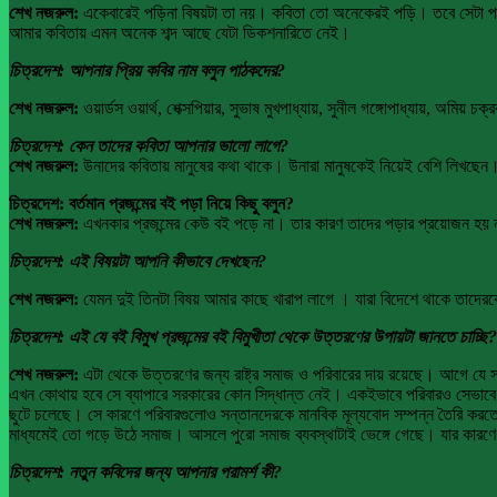
শেখ নজরুল:
একেবারেই পড়িনা বিষয়টা তা নয়। কবিতা তো অনেকেরই পড়ি। তবে সেটা পড়া
আমার কবিতায় এমন অনেক শব্দ আছে যেটা ডিকশনারিতে নেই।
চিত্রদেশ: আপনার প্রিয় কবির নাম বলুন পাঠকদের?
শেখ নজরুল:
ওয়ার্ডস ওয়ার্থ, শেক্সপিয়ার, সুভাষ মুখপাধ্যায়, সুনীল গঙ্গোপাধ্যায়, অমিয় চক
চিত্রদেশ: কেন তাদের কবিতা আপনার ভালো লাগে?
শেখ নজরুল:
উনাদের কবিতায় মানুষের কথা থাকে। উনারা মানুষকেই নিয়েই বেশি লিখছেন
চিত্রদেশ: বর্তমান প্রজন্মের বই পড়া নিয়ে কিছু বলুন?
শেখ নজরুল:
এখনকার প্রজন্মের কেউ বই পড়ে না। তার কারণ তাদের পড়ার প্রয়োজন হয় 
চিত্রদেশ: এই বিষয়টা আপনি কীভাবে দেখছেন?
শেখ নজরুল:
যেমন দুই তিনটা বিষয় আমার কাছে খারাপ লাগে । যারা বিদেশে থাকে তাদের
চিত্রদেশ: এই যে বই বিমুখ প্রজন্মের বই বিমুখীতা থেকে উত্তরণের উপায়টা জানতে চাচ্ছি?
শেখ নজরুল:
এটা থেকে উত্তরণের জন্য রাষ্ট্র সমাজ ও পরিবারের দায় রয়েছে। আগে যে স
এখন কোথায় হবে সে ব্যাপারে সরকারের কোন সিদ্ধান্ত নেই। একইভাবে পরিবারও সেভাবে এক্ষ
ছুটে চলেছে। সে কারণে পরিবারগুলোও সন্তানদেরকে মানবিক মূল্যবোদ সম্পন্ন তৈরি কর
মাধ্যমেই তো গড়ে উঠে সমাজ। আসলে পুরো সমাজ ব্যবস্থাটাই ভেঙ্গে গেছে। যার কারণে
চিত্রদেশ: নতুন কবিদের জন্য আপনার পরামর্শ কী?