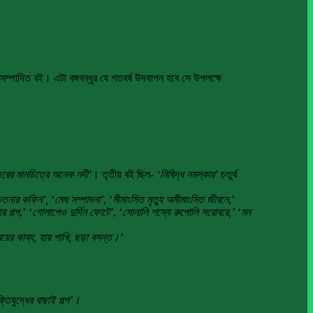
 সম্পাদিত বই। এটা বঙ্গবন্ধুর যে শতবর্ষ উদযাপন হবে সে উপলক্ষে
জরের মানচিত্রে অনেক নদী’
। তৃতীয় বই ছিল-
‘নিষিদ্ধ নমস্কার’
চতুর্থ
চেতনার কফিন’,
‘
মেঘ সম্পাদনা’
, ‘
মীমাংসিত মৃত্যু অমীমাংসিত জীবনে
,’
র গল্প
,’ ‘
গোলাপেও দুর্দিন ফোটে’
, ‘
সোনালি শস্যে রুপোলি সরোবরে,’
‘
মন
‘সময়ের কাব্য, হায় পাখি, ছড়া বসন্ত।’
ুক্তিযুদ্ধের বাছাই গল্প’।