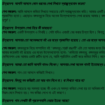
চিত্রদেশ: আপনি আসলে কোন ধরনের লেখা লিখতে স্বাচ্ছন্দ্যবোধ করেন?
শেখ নজরুল:
আমি আসলে কবিতা লিখতে সবচেয়ে বেশি স্বাচ্ছন্দ্যবোধ করি। আমার একটি 
প্রকাশিত হতো। এছাড়াও বঙ্গবন্ধুকে নিয়ে অনেক উল্লেখযোগ্য লেখা রয়েছে আমার। বঙ্গব
দুপুর
’।
চিত্রদেশ: উপন্যাস লেখা নিয়ে কী ভাবছেন?
শেখ নজরুল
: একটি উপন্যাস ও লিখছি। সেটা যদিও এবারই বের করার চিন্তা ছিল। কিন্ত
চিত্রদেশ: আপনার তো অনেকগুলো বই এর মধ্যে প্রকাশিত হয়েছে। তো এর মধ্যে আপনার
শে
খ নজরুল
: বঙ্গবন্ধুকে নিয়ে সম্পাদিত বই
‘বঙ্গবন্ধু শ্রেষ্ঠ বাঙালী’
এটা তো আমার জন্য বিরাট
আমার কয়েকটা বই রয়েছে এর মধ্যে উল্লেখযোগ্য হলো-
‘কবিতায় বঙ্গবন্ধু, বঙ্গবন্ধুর কবিত
ফেসিনেশন এবং আমার একটা রুটিন হলো যে, আমি প্রতিদিন একটি করে কবিতা লিখি। মানে
চিত্রদেশ: আমরা তো জানি আপনি গানও লিখেন। আপনার লেখা অনেক গানই ইতোমধ্যে বে
শেখ নজরুল
: গান তো আসলে কবিরাই লিখবে।
চিত্রদেশ: কিন্তু সব কবিরাই তো আর গান লিখে না। বা লিখতে পারে না?
শেখ নজরুল
: সবচেয়ে বড় সমস্যা হচ্ছে কী এখন যে সমস্ত কবিতা লেখা হয় তা অধিকাংশই 
নিয়ম মেনে লিখতে হয়। সব কবিরা লেখে না এই কারণে।
চিত্রদেশ: গান লেখাটা কী প্রফেশনালি নেয়ার ইচেছ আছে?