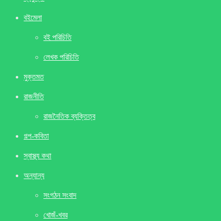
বইমেলা
বই পরিচিতি
লেখক পরিচিতি
মুক্তমত
রাজনীতি
রাজনৈতিক ব্যক্তিত্ব
গল্প-কবিতা
স্বাস্থ্য কথা
অন্যান্য
সংগঠন সংবাদ
খােজঁ-খবর