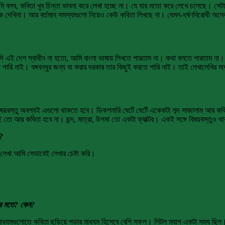
বলব, কবিতা খুব চিন্তা ভাবনা করে লেখা হচ্ছে না। যে যার মতো করে লেখে চলেছে। সেট
ে দেখিনা। আর বর্তমান সমস্যাগুলো নিয়েও কেউ কবিতা লিখছে না। যেমন-ধর্ষণবিরোধী 
ি এই দেশ স্বাধীন না হতো, আমি বাংলা ভাষায় লিখতে পারতাম না। কথা বলতে পারতাম না।
ারি নাই। বঙ্গবন্ধুর জন্য যা করার দরকার তার কিছুই করতে পারি নাই। তাই লেখালেখির মাধ্
ষয়বস্তু অবশ্যই এগুলো থাকতে হবে। ডিকশনারি ঘেটেঁ ঘেটেঁ একেকটা শব্দ সাজালাম আর কব
 আর কবিতা হবে না। ছন্দ, মাত্রা, উপমা তো একটা ফ্যাক্টর। একই সঙ্গে বিষয়বস্তুও 
ি?
খা আমি সেভাবেই লেখার চেষ্টা করি।
নার মতে? কেন?
াধ্যমগুলোতে কবিতা ছড়িয়ে পড়ার মাধ্যম হিসেবে বেশি সফল। লিটল ম্যাগ একটা সময ছিল।