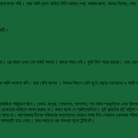
র জন্য পড়ি। আর আমি মূলত কবিতা লিখি আমার দেখা, আমার জানা, আমার বিবেক, বোধ, চ
্রবতী।
।
না। এর কারণ এখন তো সবাই ব্যস্ত। কারো সময় নেই। খুবই টাফ সময় যাচেছ। এবং যেহেতু
কে আমি অভাগা বলি। যারা বেশি ব্যস্ত । টাকার পিছনে বেশি ছুটে বেড়ায় তাদেরকে ও আমি
ামাজিক পরিমন্ডল ছিল। যেমন- যাত্রা, লোকগান, পালাগান, পথ নাটক প্রভৃতিকে এখন শিল্প
েত্রে দায়িত্ব পালন করছে না। কারণ হলো যে প্রতিযোগিতা। দুই ফ্ল্যাটের দুই বাসিন্দা থ
তে পারে না। আগেরকার দিনের পরিবারের সন্তানদের যেভাবে সময় দিত সেভাবে এখনকার পরিব
 সমস্যাটা হয়ে গেছে। আর সবচেয়ে বড় সমস্যা হলো ইন্টানেট।