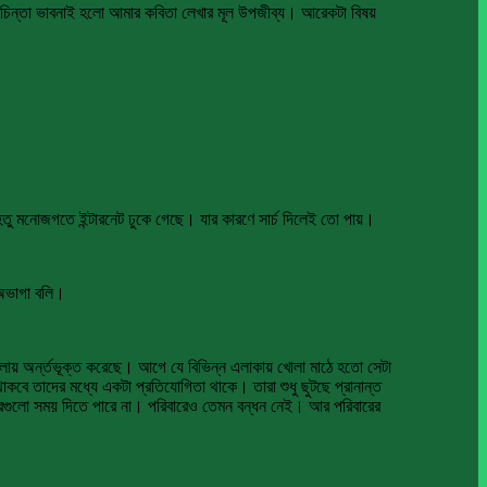
িন্তা ভাবনাই হলো আমার কবিতা লেখার মূল উপজীব্য। আরেকটা বিষয়
 মনোজগতে ইন্টারনেট ঢুকে গেছে। যার কারণে সার্চ দিলেই তো পায়।
 অভাগা বলি।
কলায় অর্ন্তভূক্ত করেছে। আগে যে বিভিন্ন এলাকায় খোলা মাঠে হতো সেটা
াকবে তাদের মধ্যে একটা প্রতিযোগিতা থাকে। তারা শুধু ছুটছে প্রানান্ত
ারগুলো সময় দিতে পারে না। পরিবারেও তেমন বন্ধন নেই। আর পরিবারের