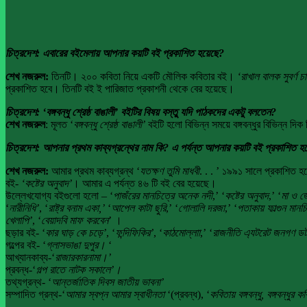
চিত্রদেশ: এবারের বইমেলায় আপনার কয়টি বই প্রকাশিত হয়েছে?
শেখ নজরুল:
তিনটি। ২০০ কবিতা নিয়ে একটি মৌলিক কবিতার বই।
‘রাখাল বালক সুবর্ণ চা
প্রকাশিত হবে। তিনটি বই ই পারিজাত প্রকাশনী থেকে বের হয়েছে।
চিত্রদেশ: ‘বঙ্গবন্ধু শ্রেষ্ঠ বাঙালী’ বইটির বিষয় বস্তুু যদি পাঠকদের একটু বলতেন?
শেখ নজরুল
: মূলত ‘
বঙ্গবন্ধু শ্রেষ্ঠ বাঙালী’
বইটি হলো বিভিন্ন সময়ে বঙ্গবন্ধুর বিভিন্ন দি
চিত্রদেশ: আপনার প্রথম কাব্যগ্রন্থের নাম কি? এ পর্যন্ত আপনার কয়টি বই প্রকাশিত হ
শেখ নজরুল:
আমার প্রথম কাব্যগ্রন্থ ‘
যতক্ষণ তুমি মাধবী
. . . ’ ১৯৯১ সালে প্রকাশিত
বই-
‘কষ্টের অনুবাদ’
। আমার এ পর্যন্ত ৪৬ টি বই বের হয়েছে।
উল্লেখযোগ্য বইগুলো হলো – ‘
পাজঁরের মানচিত্রে অনেক নদী
,’ ‘
কষ্টের অনুবাদ
,’ ‘
মা ও জ
‘
নারীনিধি’
, ‘
রাষ্ট্র বনাম একা,’
‘
আপেল কাটা ছুরি
,’ ‘
গোলালি দরজা
,’ ‘
পতাকায় ফাল্গুন মানচ
খেলাপি’
, ‘
বেয়াদবি মাফ করবেন
’ ।
ছড়ার বই- ‘
কার ঘাড় কে চড়ে’
, ‘
ফন্দিফিকির’
, ‘
কাঠমোল্লাা
,’ ‘
রাজনীতি এ্যটরেট জনগণ ড
গল্পের বই- ‘
গ্লাসভাঙা দুপুর।
‘
আখ্যানকাব্য-‘
রাজারকারনামা।’
প্রবন্ধ-‘
গল্প রাতে নাটক সকালে’।
তথ্যগ্রন্থ- ‘
আন্তর্জাতিক দিবস জাতীয় ভাবনা’
সম্পাদিত গ্রন্থ-‘
আমার স্বপ্ন আমার স্বাধীনতা
‘(প্রবন্ধ), ‘
কবিতায় বঙ্গবন্ধু, বঙ্গবন্ধুর ক