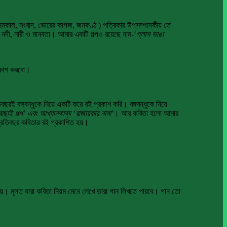
-সমকাল, সংবাদ, ভোরের কাগজ, জনকণ্ঠ ) পত্রিকার উপসম্পাদকীয় তে
 নদী, নারী ও মানবতা। আমার একটি গল্পও রয়েছে নাম-‘
গ্লাস ভাঙা
্রকাশ করবো।
ছরই বঙ্গবন্ধুকে নিয়ে একটি করে বই প্রকাশ করি। বঙ্গবন্ধুকে নিয়ে
র বাছাই গল্প’ এবং আখ্যানকাব্য ‘রাজারকার নামা’
। আর কবিতা হলো আমার
প্রতিবছর কবিতার বই প্রকাশিত হয়।
 হয়। মূলত যারা কবিতা নিয়ম মেনে লেখে তারা গান লিখতে পারবে। গান তো