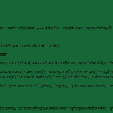
ষা’
। অন্যটি ‘
কবিতা সমগ্র’
১০০০ কবিতা নিয়ে। আরেকটি প্রবন্ধ
‘বঙ্গবন্ধু শ্রেষ্ঠ বাঙালী
’
ক নিয়ে বিভিন্ন জনের লেখা আমি সম্পাদনা করেছি।
য়েছে?
 হয়েছে। এরপর প্রতিবছরই আমার একটি করে বই প্রকাশিত হয়। আমার দ্বিতীয় বই ছিল ‘
পাঁ
োনাকতারার কাব্য’
, ‘
অষ্টধাতুর মাদুলি
,’ ‘
আমার খুনের তালিকায় জোছনাও আছে’
, ‘
মলাটবন্দি 
িত্রে বসন্ত’
, ‘
লাল মোরগের ঘাড়টান ভোর
,’ ‘
এখন তুই মাঠ আমি খেলছি’
, ‘
আমাদের ভদ্র হবা
টকম’
, ‘
বুকের ভেতর বাংলাদেশ
‘, ‘
বৃষ্টিকাব্য,’ ‘বন্ধুকাব্য,’ ‘মুঠির ভেতর আগুন ঝরে কার,’ 
বিতা
‘(কাব্য), ‘
দুই বাংলার মুক্তিযুদ্ধের নির্বাচিত কবিতা,’ ‘মুক্তিযুদ্ধের নির্বাচিত কবিতা,’ ‘ম