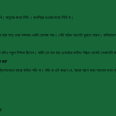
মানুষের জন্য লিখি । জনপ্রিয় হওয়ার জন্য লিখি না।
া যারা পড়ে তারা সবসময় একটা মেসেজ পায়। সেটা পাঠক পড়লেই বুঝতে পারবে। কবিতাগুলো
 যদিও স্কুল শিক্ষক ছিলেন। আমি তো বলা যায় একেবারে ফাইভ/ সিক্সে থেকেই লেখালেখি 
ত হন?
্তিগতভাবে কারো কবিতা পড়ি না। পড়ি না এই কারণে যে, আরো আগে যখন পড়তাম তখন প্রভ
া?