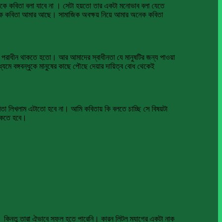
াকে কবিতা বলা যাবে না । সেটা হয়তো তার একটা মনোভাব বলা যেতে
অনেক কবিতা আমার আছে। সামাজিক অবক্ষয় নিয়ে আমার অনেক কবিতা
 পরাধীন থাকতে হতো। আর আমাদের স্বাধীনতা যে মানুষটির জন্য পাওয়া
যমে বঙ্গবন্ধুকে মানুষের কাছে পৌছে দেয়ার দায়িত্ব বোধ থেকেই
িতা লিখলাম এটাতো হবে না। আমি কবিতায় কি বলতে চাচ্ছি সে বিষয়টা
থাকতে হবে।
 কিন্তু তারা ঐভাবে সফল হতে পারেনি। কারন লিটল ম্যাগের একটা নাক